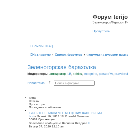
Форум terijo
Зеленогорск/Териоки. И
Пропустить
Ссылки
FAQ
На главную
Список форумов
Форумы на русском язык
Зеленогорская барахолка
Модераторы:
автодоктор
,
LB
,
schlos
,
incogni-to
,
panaceYA
,
pravdoru
П
Р
Новая тема
о
а
и
с
с
ш
к
и
Темы
р
Ответы
е
Просмотры
н
Последнее сообщение
н
ы
КУРОРТНОЕ ТАКСИ № 1. МЫ ЦЕНИМ ВАШЕ ВРЕМЯ!
taxi
»
Пт май 16, 2014 10:11 am
й
14
Ответы
56602
Просмотры
п
Последнее сообщение
о
Василий Федоров
Вт апр 07, 2026 12:16 am
и