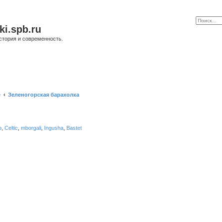
ki.spb.ru
стория и современность.
е
Зеленогорская барахолка
b
,
Celtic
,
mborgali
,
Ingusha
,
Bastet