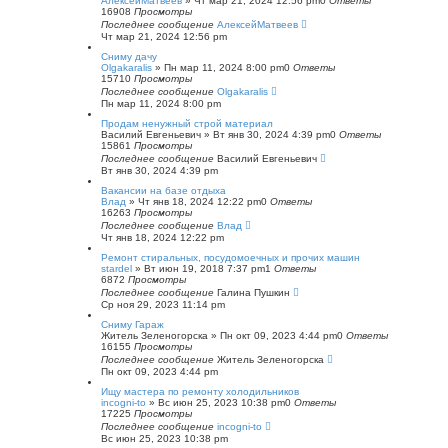
АлексейМатвеев
»
Чт мар 21, 2024 12:56 pm
0
Ответы
16908
Просмотры
Последнее сообщение
АлексейМатвеев
Чт мар 21, 2024 12:56 pm
Сниму дачу
Olgakaralis
»
Пн мар 11, 2024 8:00 pm
0
Ответы
15710
Просмотры
Последнее сообщение
Olgakaralis
Пн мар 11, 2024 8:00 pm
Продам ненужный строй материал
Василий Евгеньевич
»
Вт янв 30, 2024 4:39 pm
0
Ответы
15861
Просмотры
Последнее сообщение
Василий Евгеньевич
Вт янв 30, 2024 4:39 pm
Вакансии на базе отдыха
Влад
»
Чт янв 18, 2024 12:22 pm
0
Ответы
16263
Просмотры
Последнее сообщение
Влад
Чт янв 18, 2024 12:22 pm
Ремонт стиральных, посудомоечных и прочих машин
stardel
»
Вт июн 19, 2018 7:37 pm
1
Ответы
6872
Просмотры
Последнее сообщение
Галина Пушкин
Ср ноя 29, 2023 11:14 pm
Сниму Гараж
Житель Зеленогорска
»
Пн окт 09, 2023 4:44 pm
0
Ответы
16155
Просмотры
Последнее сообщение
Житель Зеленогорска
Пн окт 09, 2023 4:44 pm
Ищу мастера по ремонту холодильников
incogni-to
»
Вс июн 25, 2023 10:38 pm
0
Ответы
17225
Просмотры
Последнее сообщение
incogni-to
Вс июн 25, 2023 10:38 pm