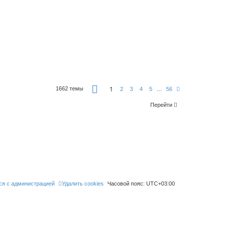
С
1
1662 темы
С
2
3
4
5
…
56
т
л
р
е
а
Перейти
д
н
.
и
ц
а
1
и
з
5
6
ся с администрацией
Удалить cookies
Часовой пояс:
UTC+03:00