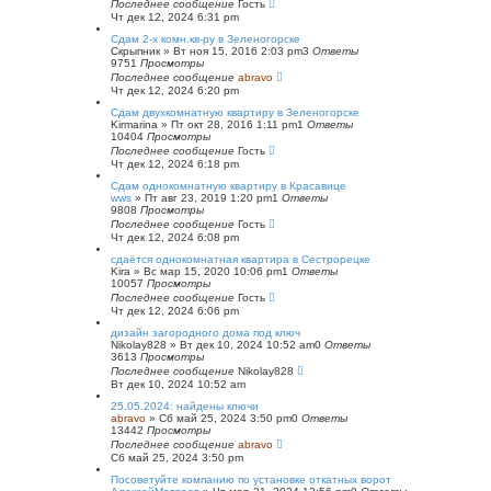
Последнее сообщение
Гость
Чт дек 12, 2024 6:31 pm
Сдам 2-х комн.кв-ру в Зеленогорске
Скрыпник
»
Вт ноя 15, 2016 2:03 pm
3
Ответы
9751
Просмотры
Последнее сообщение
abravo
Чт дек 12, 2024 6:20 pm
Сдам двухкомнатную квартиру в Зеленогорске
Kirmarina
»
Пт окт 28, 2016 1:11 pm
1
Ответы
10404
Просмотры
Последнее сообщение
Гость
Чт дек 12, 2024 6:18 pm
Сдам однокомнатную квартиру в Красавице
wws
»
Пт авг 23, 2019 1:20 pm
1
Ответы
9808
Просмотры
Последнее сообщение
Гость
Чт дек 12, 2024 6:08 pm
сдаётся однокомнатная квартира в Сестрорецке
Kira
»
Вс мар 15, 2020 10:06 pm
1
Ответы
10057
Просмотры
Последнее сообщение
Гость
Чт дек 12, 2024 6:06 pm
дизайн загородного дома под ключ
Nikolay828
»
Вт дек 10, 2024 10:52 am
0
Ответы
3613
Просмотры
Последнее сообщение
Nikolay828
Вт дек 10, 2024 10:52 am
25.05.2024: найдены ключи
abravo
»
Сб май 25, 2024 3:50 pm
0
Ответы
13442
Просмотры
Последнее сообщение
abravo
Сб май 25, 2024 3:50 pm
Посоветуйте компанию по установке откатных ворот