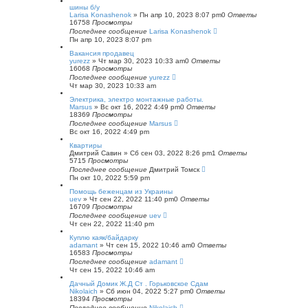
шины б/у
Larisa Konashenok
»
Пн апр 10, 2023 8:07 pm
0
Ответы
16758
Просмотры
Последнее сообщение
Larisa Konashenok
Пн апр 10, 2023 8:07 pm
Вакансия продавец
yurezz
»
Чт мар 30, 2023 10:33 am
0
Ответы
16068
Просмотры
Последнее сообщение
yurezz
Чт мар 30, 2023 10:33 am
Электрика, электро монтажные работы.
Marsus
»
Вс окт 16, 2022 4:49 pm
0
Ответы
18369
Просмотры
Последнее сообщение
Marsus
Вс окт 16, 2022 4:49 pm
Квартиры
Дмитрий Савин
»
Сб сен 03, 2022 8:26 pm
1
Ответы
5715
Просмотры
Последнее сообщение
Дмитрий Томск
Пн окт 10, 2022 5:59 pm
Помощь беженцам из Украины
uev
»
Чт сен 22, 2022 11:40 pm
0
Ответы
16709
Просмотры
Последнее сообщение
uev
Чт сен 22, 2022 11:40 pm
Куплю каяк/байдарку
adamant
»
Чт сен 15, 2022 10:46 am
0
Ответы
16583
Просмотры
Последнее сообщение
adamant
Чт сен 15, 2022 10:46 am
Дачный Домик Ж.Д Ст . Горьковское Сдам
Nikolaich
»
Сб июн 04, 2022 5:27 pm
0
Ответы
18394
Просмотры
Последнее сообщение
Nikolaich