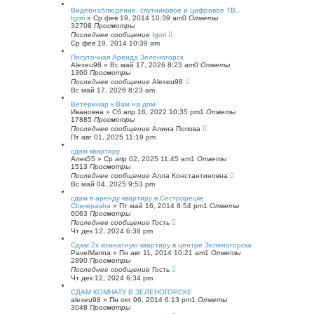
с
Видеонаблюдение, спутниковое и цифровое ТВ.
к
Igori
»
Ср фев 19, 2014 10:39 am
0
Ответы
32708
Просмотры
Последнее сообщение
Igori
Ср фев 19, 2014 10:39 am
Посуточная Аренда Зеленогорск
Alexeu98
»
Вс май 17, 2026 8:23 am
0
Ответы
1360
Просмотры
Последнее сообщение
Alexeu98
Вс май 17, 2026 8:23 am
Ветеринар к Вам на дом
Ивановна
»
Сб апр 16, 2022 10:35 pm
1
Ответы
17885
Просмотры
Последнее сообщение
Алина Попова
Пт авг 01, 2025 11:19 pm
сдам квартиру
Алек55
»
Ср апр 02, 2025 11:45 am
1
Ответы
1513
Просмотры
Последнее сообщение
Алла Константиновна
Вс май 04, 2025 9:53 pm
сдам в аренду квартиру в Сестрорецке
Cherepasha
»
Пт май 16, 2014 8:54 pm
1
Ответы
6063
Просмотры
Последнее сообщение
Гость
Чт дек 12, 2024 6:38 pm
Сдам 2х комнатную квартиру в центре Зеленогорска
PavelMarina
»
Пн авг 11, 2014 10:21 am
1
Ответы
2890
Просмотры
Последнее сообщение
Гость
Чт дек 12, 2024 6:34 pm
СДАМ КОМНАТУ В ЗЕЛЕНОГОРСКЕ
alexeu98
»
Пн окт 06, 2014 6:13 pm
1
Ответы
3048
Просмотры