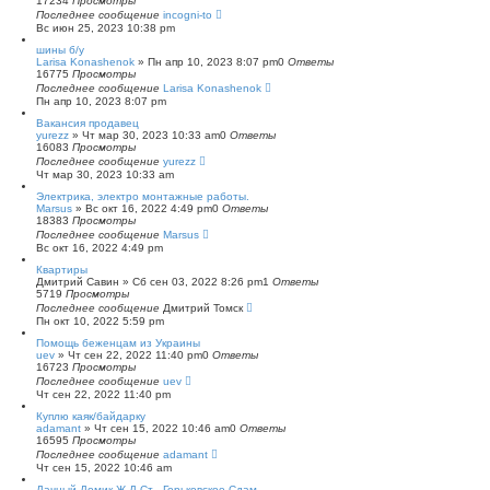
17234
Просмотры
Последнее сообщение
incogni-to
Вс июн 25, 2023 10:38 pm
шины б/у
Larisa Konashenok
»
Пн апр 10, 2023 8:07 pm
0
Ответы
16775
Просмотры
Последнее сообщение
Larisa Konashenok
Пн апр 10, 2023 8:07 pm
Вакансия продавец
yurezz
»
Чт мар 30, 2023 10:33 am
0
Ответы
16083
Просмотры
Последнее сообщение
yurezz
Чт мар 30, 2023 10:33 am
Электрика, электро монтажные работы.
Marsus
»
Вс окт 16, 2022 4:49 pm
0
Ответы
18383
Просмотры
Последнее сообщение
Marsus
Вс окт 16, 2022 4:49 pm
Квартиры
Дмитрий Савин
»
Сб сен 03, 2022 8:26 pm
1
Ответы
5719
Просмотры
Последнее сообщение
Дмитрий Томск
Пн окт 10, 2022 5:59 pm
Помощь беженцам из Украины
uev
»
Чт сен 22, 2022 11:40 pm
0
Ответы
16723
Просмотры
Последнее сообщение
uev
Чт сен 22, 2022 11:40 pm
Куплю каяк/байдарку
adamant
»
Чт сен 15, 2022 10:46 am
0
Ответы
16595
Просмотры
Последнее сообщение
adamant
Чт сен 15, 2022 10:46 am
Дачный Домик Ж.Д Ст . Горьковское Сдам