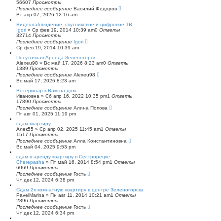
56607
Просмотры
п
Последнее сообщение
о
Василий Федоров
Вт апр 07, 2026 12:16 am
и
с
Видеонаблюдение, спутниковое и цифровое ТВ.
к
Igori
»
Ср фев 19, 2014 10:39 am
0
Ответы
32714
Просмотры
Последнее сообщение
Igori
Ср фев 19, 2014 10:39 am
Посуточная Аренда Зеленогорск
Alexeu98
»
Вс май 17, 2026 8:23 am
0
Ответы
1389
Просмотры
Последнее сообщение
Alexeu98
Вс май 17, 2026 8:23 am
Ветеринар к Вам на дом
Ивановна
»
Сб апр 16, 2022 10:35 pm
1
Ответы
17890
Просмотры
Последнее сообщение
Алина Попова
Пт авг 01, 2025 11:19 pm
сдам квартиру
Алек55
»
Ср апр 02, 2025 11:45 am
1
Ответы
1517
Просмотры
Последнее сообщение
Алла Константиновна
Вс май 04, 2025 9:53 pm
сдам в аренду квартиру в Сестрорецке
Cherepasha
»
Пт май 16, 2014 8:54 pm
1
Ответы
6069
Просмотры
Последнее сообщение
Гость
Чт дек 12, 2024 6:38 pm
Сдам 2х комнатную квартиру в центре Зеленогорска
PavelMarina
»
Пн авг 11, 2014 10:21 am
1
Ответы
2896
Просмотры
Последнее сообщение
Гость
Чт дек 12, 2024 6:34 pm