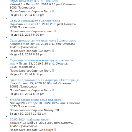
СДАМ КОМНАТУ В ЗЕЛЕНОГОРСКЕ
alexeu98
»
Пн окт 06, 2014 6:13 pm
1
Ответы
3053
Просмотры
Последнее сообщение
Гость
Чт дек 12, 2024 6:31 pm
Сдам 2-х комн.кв-ру в Зеленогорске
Скрыпник
»
Вт ноя 15, 2016 2:03 pm
3
Ответы
9758
Просмотры
Последнее сообщение
abravo
Чт дек 12, 2024 6:20 pm
Сдам двухкомнатную квартиру в Зеленогорске
Kirmarina
»
Пт окт 28, 2016 1:11 pm
1
Ответы
10410
Просмотры
Последнее сообщение
Гость
Чт дек 12, 2024 6:18 pm
Сдам однокомнатную квартиру в Красавице
wws
»
Пт авг 23, 2019 1:20 pm
1
Ответы
9815
Просмотры
Последнее сообщение
Гость
Чт дек 12, 2024 6:08 pm
сдаётся однокомнатная квартира в Сестрорецке
Kira
»
Вс мар 15, 2020 10:06 pm
1
Ответы
10061
Просмотры
Последнее сообщение
Гость
Чт дек 12, 2024 6:06 pm
дизайн загородного дома под ключ
Nikolay828
»
Вт дек 10, 2024 10:52 am
0
Ответы
3635
Просмотры
Последнее сообщение
Nikolay828
Вт дек 10, 2024 10:52 am
25.05.2024: найдены ключи
abravo
»
Сб май 25, 2024 3:50 pm
0
Ответы
13455
Просмотры
Последнее сообщение
abravo