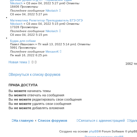
Nikolaich
»
Сб июн 04, 2022 5:27 pm
0
Ответы
18406
Просмотры
Последнее сообщение
Nikolaich
Сб июн 04, 2022 5:27 pm
Математика Репетитор Преподаватель ЕГЭ ОГЭ
Nikolaich
»
Сб июн 04, 2022 5:15 pm
0
Ответы
17328
Просмотры
Последнее сообщение
Nikolaich
Сб июн 04, 2022 5:15 pm
Будка для собаки
Павел Иванович
»
Пт май 13, 2022 5:14 pm
1
Ответы
5991
Просмотры
Последнее сообщение
МихаилК
Пн май 16, 2022 6:25 pm
Новая тема
1662 т
Вернуться к списку форумов
ПРАВА ДОСТУПА
Вы
можете
начинать темы
Вы
можете
отвечать на сообщения
Вы
не можете
редактировать свои сообщения
Вы
не можете
удалять свои сообщения
Вы
не можете
добавлять вложения
На главную
Список форумов
Связаться с администрацией
Удал
Создано на основе
phpBB
® Forum Software © phpBB
Русская поддержка phpBB