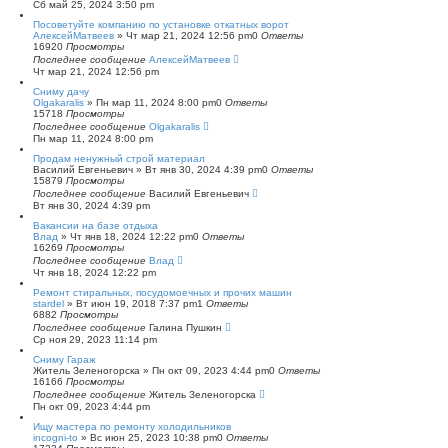
Сб май 25, 2024 3:50 pm
Посоветуйте компанию по установке откатных ворот
АлексейМатвеев
»
Чт мар 21, 2024 12:56 pm
0
Ответы
16920
Просмотры
Последнее сообщение
АлексейМатвеев
Чт мар 21, 2024 12:56 pm
Сниму дачу
Olgakaralis
»
Пн мар 11, 2024 8:00 pm
0
Ответы
15718
Просмотры
Последнее сообщение
Olgakaralis
Пн мар 11, 2024 8:00 pm
Продам ненужный строй материал
Василий Евгеньевич
»
Вт янв 30, 2024 4:39 pm
0
Ответы
15879
Просмотры
Последнее сообщение
Василий Евгеньевич
Вт янв 30, 2024 4:39 pm
Вакансии на базе отдыха
Влад
»
Чт янв 18, 2024 12:22 pm
0
Ответы
16269
Просмотры
Последнее сообщение
Влад
Чт янв 18, 2024 12:22 pm
Ремонт стиральных, посудомоечных и прочих машин
stardel
»
Вт июн 19, 2018 7:37 pm
1
Ответы
6882
Просмотры
Последнее сообщение
Галина Пушкин
Ср ноя 29, 2023 11:14 pm
Сниму Гараж
Житель Зеленогорска
»
Пн окт 09, 2023 4:44 pm
0
Ответы
16166
Просмотры
Последнее сообщение
Житель Зеленогорска
Пн окт 09, 2023 4:44 pm
Ищу мастера по ремонту холодильников
incogni-to
»
Вс июн 25, 2023 10:38 pm
0
Ответы