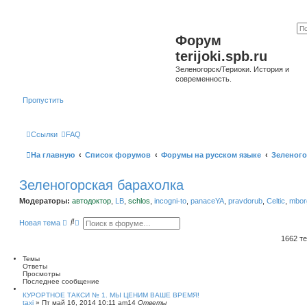
Форум
terijoki.spb.ru
Зеленогорск/Териоки. История и
современность.
Пропустить
Ссылки
FAQ
На главную
Список форумов
Форумы на русском языке
Зеленого
Зеленогорская барахолка
Модераторы:
автодоктор
,
LB
,
schlos
,
incogni-to
,
panaceYA
,
pravdorub
,
Celtic
,
mborg
П
Р
Новая тема
о
а
и
с
1662 т
с
ш
к
и
Темы
р
Ответы
е
Просмотры
н
Последнее сообщение
н
ы
КУРОРТНОЕ ТАКСИ № 1. МЫ ЦЕНИМ ВАШЕ ВРЕМЯ!
taxi
»
Пт май 16, 2014 10:11 am
й
14
Ответы