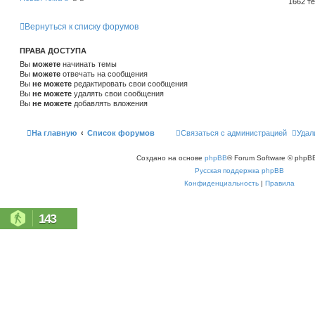
1662 т
Вернуться к списку форумов
ПРАВА ДОСТУПА
Вы
можете
начинать темы
Вы
можете
отвечать на сообщения
Вы
не можете
редактировать свои сообщения
Вы
не можете
удалять свои сообщения
Вы
не можете
добавлять вложения
На главную
Список форумов
Связаться с администрацией
Удал
Создано на основе
phpBB
® Forum Software © phpBB
Русская поддержка phpBB
Конфиденциальность
|
Правила
143