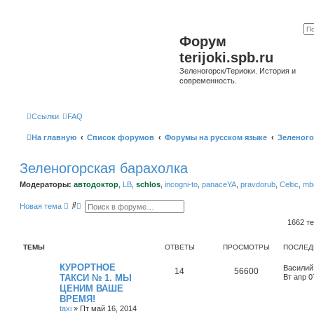
Форум
terijoki.spb.ru
Зеленогорск/Териоки. История и
современность.
Ссылки
FAQ
На главную
Список форумов
Форумы на русском языке
Зеленого
Зеленогорская барахолка
Модераторы:
автодоктор
,
LB
,
schlos
,
incogni-to
,
panaceYA
,
pravdorub
,
Celtic
,
mbo
П
Р
Новая тема
о
а
и
с
1662 т
с
ш
к
и
р
ТЕМЫ
ОТВЕТЫ
ПРОСМОТРЫ
ПОСЛЕД
е
н
КУРОРТНОЕ
Василий
14
56600
н
ТАКСИ № 1. МЫ
Вт апр 0
ы
ЦЕНИМ ВАШЕ
й
п
ВРЕМЯ!
о
taxi
»
Пт май 16, 2014
и