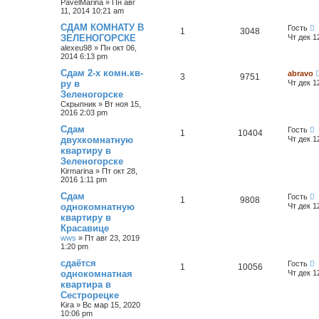
PavelMarina
»
Пн авг
11, 2014 10:21 am
СДАМ КОМНАТУ В
Гость
1
3048
ЗЕЛЕНОГОРСКЕ
Чт дек 1
alexeu98
»
Пн окт 06,
2014 6:13 pm
Сдам 2-х комн.кв-
abravo
3
9751
ру в
Чт дек 1
Зеленогорске
Скрыпник
»
Вт ноя 15,
2016 2:03 pm
Сдам
Гость
1
10404
двухкомнатную
Чт дек 1
квартиру в
Зеленогорске
Kirmarina
»
Пт окт 28,
2016 1:11 pm
Сдам
Гость
1
9808
однокомнатную
Чт дек 1
квартиру в
Красавице
wws
»
Пт авг 23, 2019
1:20 pm
сдаётся
Гость
1
10056
однокомнатная
Чт дек 1
квартира в
Сестрорецке
Kira
»
Вс мар 15, 2020
10:06 pm