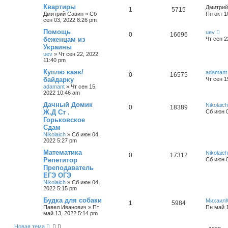
Квартиры
Дмитрий
1
5715
Дмитрий Савин
»
Сб
Пн окт 1
сен 03, 2022 8:26 pm
Помощь
uev
0
16696
беженцам из
Чт сен 2
Украины
uev
»
Чт сен 22, 2022
11:40 pm
Куплю каяк/
adamant
0
16575
байдарку
Чт сен 1
adamant
»
Чт сен 15,
2022 10:46 am
Дачный Домик
Nikolaich
0
18389
Ж.Д Ст .
Сб июн 0
Горьковское
Сдам
Nikolaich
»
Сб июн 04,
2022 5:27 pm
Математика
Nikolaich
0
17312
Репетитор
Сб июн 0
Преподаватель
ЕГЭ ОГЭ
Nikolaich
»
Сб июн 04,
2022 5:15 pm
Будка для собаки
Михаил
1
5984
Павел Иванович
»
Пт
Пн май 1
май 13, 2022 5:14 pm
Новая тема