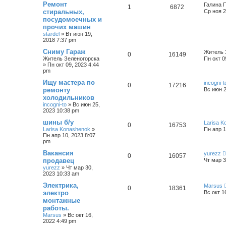
Ремонт
Галина 
1
6872
стиральных,
Ср ноя 2
посудомоечных и
прочих машин
stardel
»
Вт июн 19,
2018 7:37 pm
Сниму Гараж
Житель 
0
16149
Житель Зеленогорска
Пн окт 0
»
Пн окт 09, 2023 4:44
pm
Ищу мастера по
incogni-t
0
17216
ремонту
Вс июн 2
холодильников
incogni-to
»
Вс июн 25,
2023 10:38 pm
шины б/у
Larisa 
0
16753
Larisa Konashenok
»
Пн апр 1
Пн апр 10, 2023 8:07
pm
Вакансия
yurezz
0
16057
продавец
Чт мар 3
yurezz
»
Чт мар 30,
2023 10:33 am
Электрика,
Marsus
0
18361
электро
Вс окт 1
монтажные
работы.
Marsus
»
Вс окт 16,
2022 4:49 pm