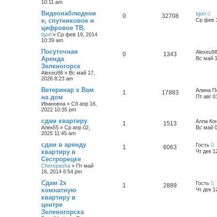
10:11 am
с
к
Видеонаблюдени
Igori
0
32708
е, спутниковое и
Ср фев 1
цифровое ТВ.
Igori
»
Ср фев 19, 2014
10:39 am
Посуточная
Alexeu9
0
1343
Аренда
Вс май 1
Зеленогорск
Alexeu98
»
Вс май 17,
2026 8:23 am
Ветеринар к Вам
Алина П
1
17883
на дом
Пт авг 0
Ивановна
»
Сб апр 16,
2022 10:35 pm
сдам квартиру
Алла Ко
1
1513
Алек55
»
Ср апр 02,
Вс май 0
2025 11:45 am
сдам в аренду
Гость
1
6063
квартиру в
Чт дек 1
Сестрорецке
Cherepasha
»
Пт май
16, 2014 8:54 pm
Сдам 2х
Гость
1
2889
комнатную
Чт дек 1
квартиру в
центре
Зеленогорска