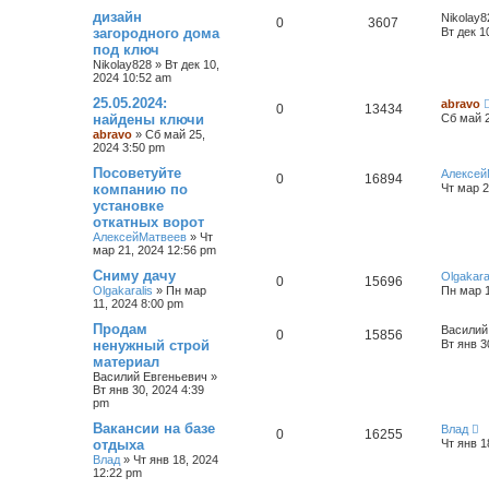
дизайн
Nikolay8
0
3607
загородного дома
Вт дек 1
под ключ
Nikolay828
»
Вт дек 10,
2024 10:52 am
25.05.2024:
abravo
0
13434
найдены ключи
Сб май 2
abravo
»
Сб май 25,
2024 3:50 pm
Посоветуйте
Алексей
0
16894
компанию по
Чт мар 2
установке
откатных ворот
АлексейМатвеев
»
Чт
мар 21, 2024 12:56 pm
Сниму дачу
Olgakara
0
15696
Olgakaralis
»
Пн мар
Пн мар 1
11, 2024 8:00 pm
Продам
Василий
0
15856
ненужный строй
Вт янв 3
материал
Василий Евгеньевич
»
Вт янв 30, 2024 4:39
pm
Вакансии на базе
Влад
0
16255
отдыха
Чт янв 1
Влад
»
Чт янв 18, 2024
12:22 pm