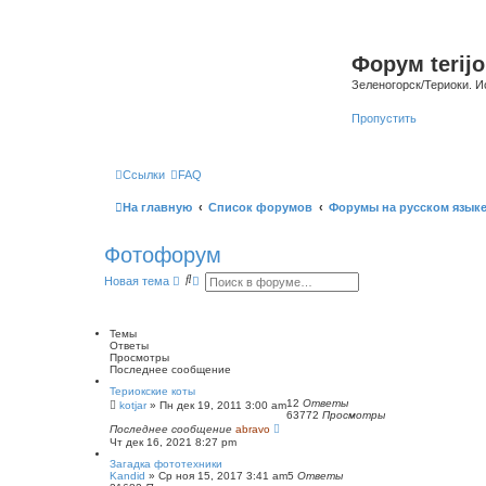
Форум terijo
Зеленогорск/Териоки. И
Пропустить
Ссылки
FAQ
На главную
Список форумов
Форумы на русском язык
Фотофорум
П
Р
Новая тема
о
а
и
с
с
ш
к
и
Темы
р
Ответы
е
Просмотры
н
Последнее сообщение
н
Териокские коты
ы
12
Ответы
kotjar
»
Пн дек 19, 2011 3:00 am
й
63772
Просмотры
п
Последнее сообщение
abravo
о
Чт дек 16, 2021 8:27 pm
и
с
Загадка фототехники
к
Kandid
»
Ср ноя 15, 2017 3:41 am
5
Ответы