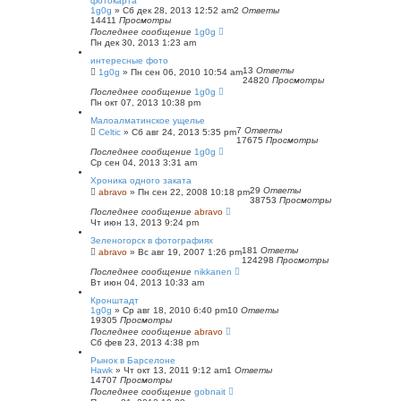
фотокарта
1g0g
»
Сб дек 28, 2013 12:52 am
2
Ответы
14411
Просмотры
Последнее сообщение
1g0g
Пн дек 30, 2013 1:23 am
интересные фото
13
Ответы
1g0g
»
Пн сен 06, 2010 10:54 am
24820
Просмотры
Последнее сообщение
1g0g
Пн окт 07, 2013 10:38 pm
Малоалматинское ущелье
7
Ответы
Celtic
»
Сб авг 24, 2013 5:35 pm
17675
Просмотры
Последнее сообщение
1g0g
Ср сен 04, 2013 3:31 am
Хроника одного заката
29
Ответы
abravo
»
Пн сен 22, 2008 10:18 pm
38753
Просмотры
Последнее сообщение
abravo
Чт июн 13, 2013 9:24 pm
Зеленогорск в фотографиях
181
Ответы
abravo
»
Вс авг 19, 2007 1:26 pm
124298
Просмотры
Последнее сообщение
nikkanen
Вт июн 04, 2013 10:33 am
Кронштадт
1g0g
»
Ср авг 18, 2010 6:40 pm
10
Ответы
19305
Просмотры
Последнее сообщение
abravo
Сб фев 23, 2013 4:38 pm
Рынок в Барселоне
Hawk
»
Чт окт 13, 2011 9:12 am
1
Ответы
14707
Просмотры
Последнее сообщение
gobnait