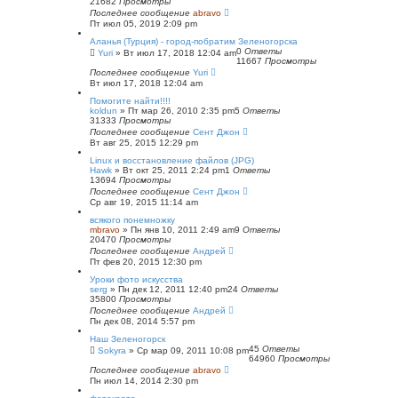
21682
Просмотры
Последнее сообщение
abravo
Пт июл 05, 2019 2:09 pm
Аланья (Турция) - город-побратим Зеленогорска
0
Ответы
Yuri
»
Вт июл 17, 2018 12:04 am
11667
Просмотры
Последнее сообщение
Yuri
Вт июл 17, 2018 12:04 am
Помогите найти!!!!
koldun
»
Пт мар 26, 2010 2:35 pm
5
Ответы
31333
Просмотры
Последнее сообщение
Сент Джон
Вт авг 25, 2015 12:29 pm
Linux и восстановление файлов (JPG)
Hawk
»
Вт окт 25, 2011 2:24 pm
1
Ответы
13694
Просмотры
Последнее сообщение
Сент Джон
Ср авг 19, 2015 11:14 am
всякого понемножку
mbravo
»
Пн янв 10, 2011 2:49 am
9
Ответы
20470
Просмотры
Последнее сообщение
Андрей
Пт фев 20, 2015 12:30 pm
Уроки фото искусства
serg
»
Пн дек 12, 2011 12:40 pm
24
Ответы
35800
Просмотры
Последнее сообщение
Андрей
Пн дек 08, 2014 5:57 pm
Наш Зеленогорск
45
Ответы
Sokyra
»
Ср мар 09, 2011 10:08 pm
64960
Просмотры
Последнее сообщение
abravo
Пн июл 14, 2014 2:30 pm