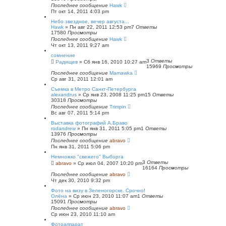
Последнее сообщение
Hawk
Пт окт 14, 2011 4:03 pm
Небо звездное, вечер августа...
Hawk
»
Пн авг 22, 2011 12:53 pm
7
Ответы
17580
Просмотры
Последнее сообщение
Hawk
Чт окт 13, 2011 9:27 am
сомнение
3
Ответы
Радищев
»
Сб янв 16, 2010 10:27 am
15969
Просмотры
Последнее сообщение
Mamawka
Ср авг 31, 2011 12:01 am
Съемка в Метро Санкт-Петербурга
alexandrus
»
Ср янв 23, 2008 11:25 pm
15
Ответы
30318
Просмотры
Последнее сообщение
Trimpin
Вс авг 07, 2011 5:14 pm
Выставка фотографий А.Браво
rodandrew
»
Пн янв 31, 2011 5:05 pm
1
Ответы
13976
Просмотры
Последнее сообщение
abravo
Пн янв 31, 2011 5:06 pm
Немножко "свежего" Выборга
3
Ответы
abravo
»
Ср июл 04, 2007 10:20 pm
16164
Просмотры
Последнее сообщение
abravo
Чт дек 30, 2010 9:32 pm
Фото на визу в Зеленогорске. Срочно!
Олёна
»
Ср июн 23, 2010 11:07 am
1
Ответы
15091
Просмотры
Последнее сообщение
abravo
Ср июн 23, 2010 11:10 am
Фотоаппарат