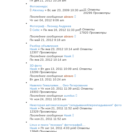
Пт дек 21, 2012 10:28 am
Фотоконкурс
11
Ответы
Alexmay
»
Вс авг 23, 2009 10:30 am
20299
Просмотры
Последнее сообщение
abravo
Чт окт 04, 2012 9:06 am
Фотограф - Леонид Андреев
6
Ответы
Celtic
»
Пн янв 16, 2012 11:33 pm
17920
Просмотры
Последнее сообщение
abravo
Пн май 21, 2012 9:18 am
Разбор объявления
Hawk
»
Пн янв 23, 2012 10:14 am
0
Ответы
12307
Просмотры
Последнее сообщение
Hawk
Пн янв 23, 2012 10:14 am
3D фото
Hawk
»
Вт дек 13, 2011 10:09 am
1
Ответы
13299
Просмотры
Последнее сообщение
abravo
Вт дек 13, 2011 10:24 am
Навеяло Гималаями.... Geo-Тегирование
Hawk
»
Чт ноя 10, 2011 11:39 am
11
Ответы
19303
Просмотры
Последнее сообщение
aurelius
Чт ноя 24, 2011 10:53 am
Некоторая автоматизация "складывания\перекладывания" фото
Hawk
»
Пн ноя 21, 2011 11:52 am
0
Ответы
12329
Просмотры
Последнее сообщение
Hawk
Пн ноя 21, 2011 11:52 am
Linux и поиск "похожих" фотографий....
Hawk
»
Пт окт 14, 2011 4:03 pm
0
Ответы
13846
Просмотры