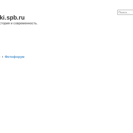
ki.spb.ru
стория и современность.
е
Фотофорум