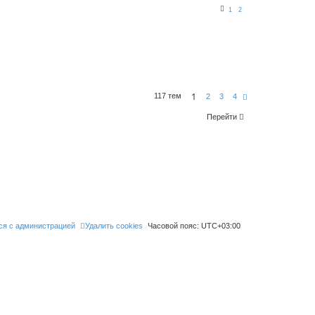
1
2
1
117 тем
С
2
3
4
л
е
Перейти
д
.
ся с администрацией
Удалить cookies
Часовой пояс:
UTC+03:00