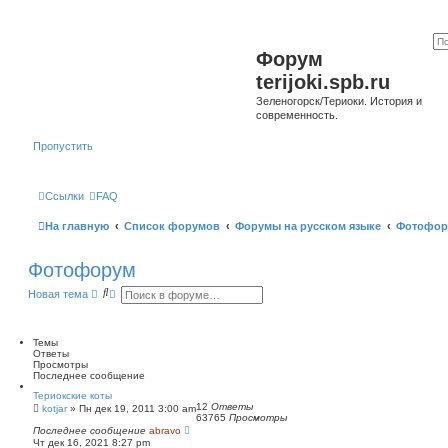
Форум
terijoki.spb.ru
Зеленогорск/Териоки. История и
современность.
Пропустить
Ссылки
FAQ
На главную
Список форумов
Форумы на русском языке
Фотофор
Фотофорум
П
Р
Новая тема
о
а
и
с
с
ш
к
и
Темы
р
Ответы
е
Просмотры
н
Последнее сообщение
н
Териокские коты
ы
12
Ответы
kotjar
»
Пн дек 19, 2011 3:00 am
й
63765
Просмотры
п
Последнее сообщение
abravo
о
Чт дек 16, 2021 8:27 pm
и