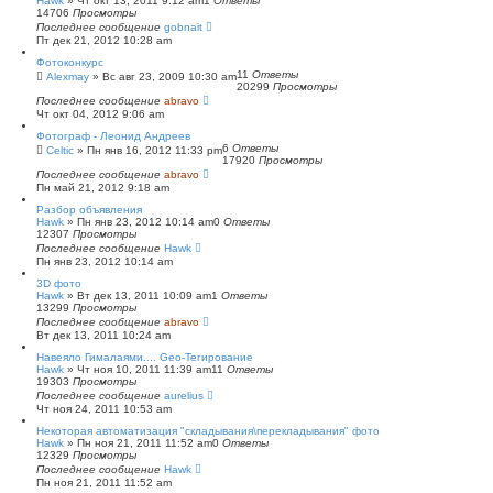
Hawk
»
Чт окт 13, 2011 9:12 am
1
Ответы
14706
Просмотры
Последнее сообщение
gobnait
Пт дек 21, 2012 10:28 am
Фотоконкурс
11
Ответы
Alexmay
»
Вс авг 23, 2009 10:30 am
20299
Просмотры
Последнее сообщение
abravo
Чт окт 04, 2012 9:06 am
Фотограф - Леонид Андреев
6
Ответы
Celtic
»
Пн янв 16, 2012 11:33 pm
17920
Просмотры
Последнее сообщение
abravo
Пн май 21, 2012 9:18 am
Разбор объявления
Hawk
»
Пн янв 23, 2012 10:14 am
0
Ответы
12307
Просмотры
Последнее сообщение
Hawk
Пн янв 23, 2012 10:14 am
3D фото
Hawk
»
Вт дек 13, 2011 10:09 am
1
Ответы
13299
Просмотры
Последнее сообщение
abravo
Вт дек 13, 2011 10:24 am
Навеяло Гималаями.... Geo-Тегирование
Hawk
»
Чт ноя 10, 2011 11:39 am
11
Ответы
19303
Просмотры
Последнее сообщение
aurelius
Чт ноя 24, 2011 10:53 am
Некоторая автоматизация "складывания\перекладывания" фото
Hawk
»
Пн ноя 21, 2011 11:52 am
0
Ответы
12329
Просмотры
Последнее сообщение
Hawk
Пн ноя 21, 2011 11:52 am