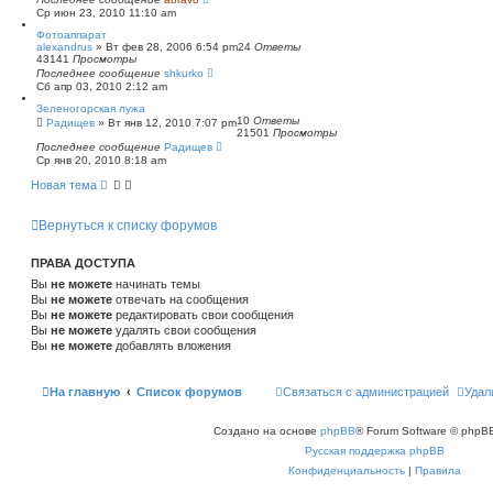
Ср июн 23, 2010 11:10 am
Фотоаппарат
alexandrus
»
Вт фев 28, 2006 6:54 pm
24
Ответы
43141
Просмотры
Последнее сообщение
shkurko
Сб апр 03, 2010 2:12 am
Зеленогорская лужа
10
Ответы
Радищев
»
Вт янв 12, 2010 7:07 pm
21501
Просмотры
Последнее сообщение
Радищев
Ср янв 20, 2010 8:18 am
Новая тема
Вернуться к списку форумов
ПРАВА ДОСТУПА
Вы
не можете
начинать темы
Вы
не можете
отвечать на сообщения
Вы
не можете
редактировать свои сообщения
Вы
не можете
удалять свои сообщения
Вы
не можете
добавлять вложения
На главную
Список форумов
Связаться с администрацией
Удал
Создано на основе
phpBB
® Forum Software © phpBB
Русская поддержка phpBB
Конфиденциальность
|
Правила