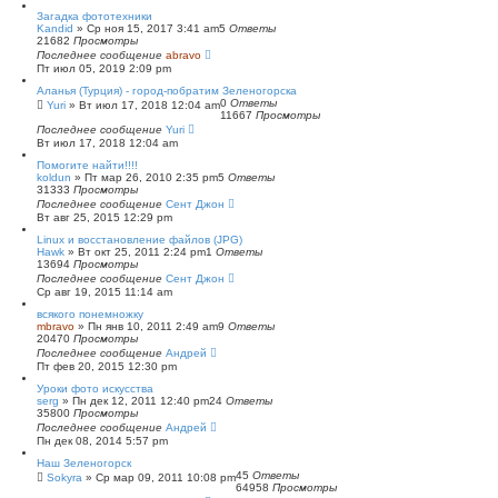
с
Загадка фототехники
к
Kandid
»
Ср ноя 15, 2017 3:41 am
5
Ответы
21682
Просмотры
Последнее сообщение
abravo
Пт июл 05, 2019 2:09 pm
Аланья (Турция) - город-побратим Зеленогорска
0
Ответы
Yuri
»
Вт июл 17, 2018 12:04 am
11667
Просмотры
Последнее сообщение
Yuri
Вт июл 17, 2018 12:04 am
Помогите найти!!!!
koldun
»
Пт мар 26, 2010 2:35 pm
5
Ответы
31333
Просмотры
Последнее сообщение
Сент Джон
Вт авг 25, 2015 12:29 pm
Linux и восстановление файлов (JPG)
Hawk
»
Вт окт 25, 2011 2:24 pm
1
Ответы
13694
Просмотры
Последнее сообщение
Сент Джон
Ср авг 19, 2015 11:14 am
всякого понемножку
mbravo
»
Пн янв 10, 2011 2:49 am
9
Ответы
20470
Просмотры
Последнее сообщение
Андрей
Пт фев 20, 2015 12:30 pm
Уроки фото искусства
serg
»
Пн дек 12, 2011 12:40 pm
24
Ответы
35800
Просмотры
Последнее сообщение
Андрей
Пн дек 08, 2014 5:57 pm
Наш Зеленогорск
45
Ответы
Sokyra
»
Ср мар 09, 2011 10:08 pm
64958
Просмотры