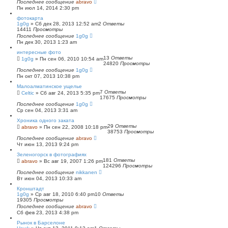
Последнее сообщение
abravo
Пн июл 14, 2014 2:30 pm
фотокарта
1g0g
»
Сб дек 28, 2013 12:52 am
2
Ответы
14411
Просмотры
Последнее сообщение
1g0g
Пн дек 30, 2013 1:23 am
интересные фото
13
Ответы
1g0g
»
Пн сен 06, 2010 10:54 am
24820
Просмотры
Последнее сообщение
1g0g
Пн окт 07, 2013 10:38 pm
Малоалматинское ущелье
7
Ответы
Celtic
»
Сб авг 24, 2013 5:35 pm
17675
Просмотры
Последнее сообщение
1g0g
Ср сен 04, 2013 3:31 am
Хроника одного заката
29
Ответы
abravo
»
Пн сен 22, 2008 10:18 pm
38753
Просмотры
Последнее сообщение
abravo
Чт июн 13, 2013 9:24 pm
Зеленогорск в фотографиях
181
Ответы
abravo
»
Вс авг 19, 2007 1:26 pm
124296
Просмотры
Последнее сообщение
nikkanen
Вт июн 04, 2013 10:33 am
Кронштадт
1g0g
»
Ср авг 18, 2010 6:40 pm
10
Ответы
19305
Просмотры
Последнее сообщение
abravo
Сб фев 23, 2013 4:38 pm
Рынок в Барселоне