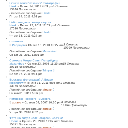
Linux и поиск "похожих" фотографий....
Hawk
»
Пт окт 14, 2011 4:03 pm
0
Ответы
13846
Просмотры
Последнее сообщение
Hawk
Пт окт 14, 2011 4:03 pm
Небо звездное, вечер августа...
Hawk
»
Пн авг 22, 2011 12:53 pm
7
Ответы
17580
Просмотры
Последнее сообщение
Hawk
Чт окт 13, 2011 9:27 am
сомнение
3
Ответы
Радищев
»
Сб янв 16, 2010 10:27 am
15969
Просмотры
Последнее сообщение
Mamawka
Ср авг 31, 2011 12:01 am
Съемка в Метро Санкт-Петербурга
alexandrus
»
Ср янв 23, 2008 11:25 pm
15
Ответы
30318
Просмотры
Последнее сообщение
Trimpin
Вс авг 07, 2011 5:14 pm
Выставка фотографий А.Браво
rodandrew
»
Пн янв 31, 2011 5:05 pm
1
Ответы
13976
Просмотры
Последнее сообщение
abravo
Пн янв 31, 2011 5:06 pm
Немножко "свежего" Выборга
3
Ответы
abravo
»
Ср июл 04, 2007 10:20 pm
16164
Просмотры
Последнее сообщение
abravo
Чт дек 30, 2010 9:32 pm
Фото на визу в Зеленогорске. Срочно!
Олёна
»
Ср июн 23, 2010 11:07 am
1
Ответы
15091
Просмотры
Последнее сообщение
abravo