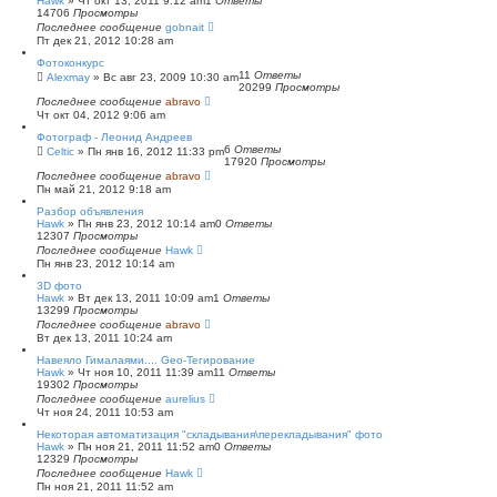
Hawk
»
Чт окт 13, 2011 9:12 am
1
Ответы
14706
Просмотры
Последнее сообщение
gobnait
Пт дек 21, 2012 10:28 am
Фотоконкурс
11
Ответы
Alexmay
»
Вс авг 23, 2009 10:30 am
20299
Просмотры
Последнее сообщение
abravo
Чт окт 04, 2012 9:06 am
Фотограф - Леонид Андреев
6
Ответы
Celtic
»
Пн янв 16, 2012 11:33 pm
17920
Просмотры
Последнее сообщение
abravo
Пн май 21, 2012 9:18 am
Разбор объявления
Hawk
»
Пн янв 23, 2012 10:14 am
0
Ответы
12307
Просмотры
Последнее сообщение
Hawk
Пн янв 23, 2012 10:14 am
3D фото
Hawk
»
Вт дек 13, 2011 10:09 am
1
Ответы
13299
Просмотры
Последнее сообщение
abravo
Вт дек 13, 2011 10:24 am
Навеяло Гималаями.... Geo-Тегирование
Hawk
»
Чт ноя 10, 2011 11:39 am
11
Ответы
19302
Просмотры
Последнее сообщение
aurelius
Чт ноя 24, 2011 10:53 am
Некоторая автоматизация "складывания\перекладывания" фото
Hawk
»
Пн ноя 21, 2011 11:52 am
0
Ответы
12329
Просмотры
Последнее сообщение
Hawk
Пн ноя 21, 2011 11:52 am