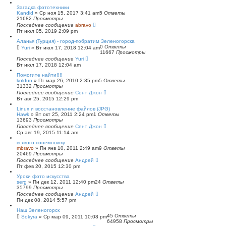
с
Загадка фототехники
к
Kandid
»
Ср ноя 15, 2017 3:41 am
5
Ответы
21682
Просмотры
Последнее сообщение
abravo
Пт июл 05, 2019 2:09 pm
Аланья (Турция) - город-побратим Зеленогорска
0
Ответы
Yuri
»
Вт июл 17, 2018 12:04 am
11667
Просмотры
Последнее сообщение
Yuri
Вт июл 17, 2018 12:04 am
Помогите найти!!!!
koldun
»
Пт мар 26, 2010 2:35 pm
5
Ответы
31332
Просмотры
Последнее сообщение
Сент Джон
Вт авг 25, 2015 12:29 pm
Linux и восстановление файлов (JPG)
Hawk
»
Вт окт 25, 2011 2:24 pm
1
Ответы
13693
Просмотры
Последнее сообщение
Сент Джон
Ср авг 19, 2015 11:14 am
всякого понемножку
mbravo
»
Пн янв 10, 2011 2:49 am
9
Ответы
20469
Просмотры
Последнее сообщение
Андрей
Пт фев 20, 2015 12:30 pm
Уроки фото искусства
serg
»
Пн дек 12, 2011 12:40 pm
24
Ответы
35799
Просмотры
Последнее сообщение
Андрей
Пн дек 08, 2014 5:57 pm
Наш Зеленогорск
45
Ответы
Sokyra
»
Ср мар 09, 2011 10:08 pm
64958
Просмотры