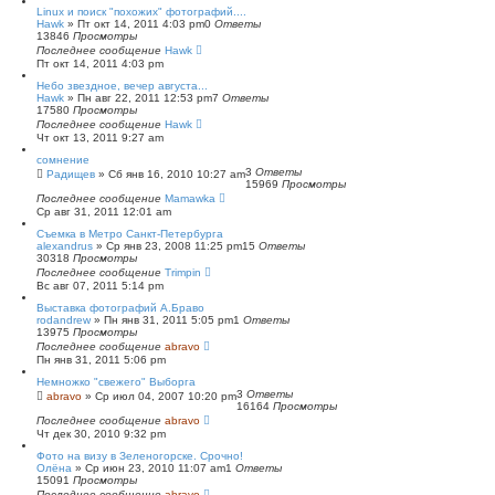
Linux и поиск "похожих" фотографий....
Hawk
»
Пт окт 14, 2011 4:03 pm
0
Ответы
13846
Просмотры
Последнее сообщение
Hawk
Пт окт 14, 2011 4:03 pm
Небо звездное, вечер августа...
Hawk
»
Пн авг 22, 2011 12:53 pm
7
Ответы
17580
Просмотры
Последнее сообщение
Hawk
Чт окт 13, 2011 9:27 am
сомнение
3
Ответы
Радищев
»
Сб янв 16, 2010 10:27 am
15969
Просмотры
Последнее сообщение
Mamawka
Ср авг 31, 2011 12:01 am
Съемка в Метро Санкт-Петербурга
alexandrus
»
Ср янв 23, 2008 11:25 pm
15
Ответы
30318
Просмотры
Последнее сообщение
Trimpin
Вс авг 07, 2011 5:14 pm
Выставка фотографий А.Браво
rodandrew
»
Пн янв 31, 2011 5:05 pm
1
Ответы
13975
Просмотры
Последнее сообщение
abravo
Пн янв 31, 2011 5:06 pm
Немножко "свежего" Выборга
3
Ответы
abravo
»
Ср июл 04, 2007 10:20 pm
16164
Просмотры
Последнее сообщение
abravo
Чт дек 30, 2010 9:32 pm
Фото на визу в Зеленогорске. Срочно!
Олёна
»
Ср июн 23, 2010 11:07 am
1
Ответы
15091
Просмотры
Последнее сообщение
abravo