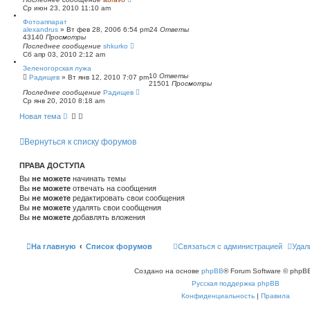
Ср июн 23, 2010 11:10 am
Фотоаппарат
alexandrus
»
Вт фев 28, 2006 6:54 pm
24
Ответы
43140
Просмотры
Последнее сообщение
shkurko
Сб апр 03, 2010 2:12 am
Зеленогорская лужа
10
Ответы
Радищев
»
Вт янв 12, 2010 7:07 pm
21501
Просмотры
Последнее сообщение
Радищев
Ср янв 20, 2010 8:18 am
Новая тема
Вернуться к списку форумов
ПРАВА ДОСТУПА
Вы
не можете
начинать темы
Вы
не можете
отвечать на сообщения
Вы
не можете
редактировать свои сообщения
Вы
не можете
удалять свои сообщения
Вы
не можете
добавлять вложения
На главную
Список форумов
Связаться с администрацией
Удал
Создано на основе
phpBB
® Forum Software © phpBB
Русская поддержка phpBB
Конфиденциальность
|
Правила