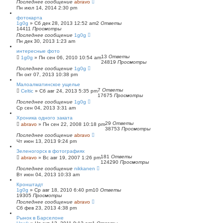
Последнее сообщение
abravo
Пн июл 14, 2014 2:30 pm
фотокарта
1g0g
»
Сб дек 28, 2013 12:52 am
2
Ответы
14411
Просмотры
Последнее сообщение
1g0g
Пн дек 30, 2013 1:23 am
интересные фото
13
Ответы
1g0g
»
Пн сен 06, 2010 10:54 am
24819
Просмотры
Последнее сообщение
1g0g
Пн окт 07, 2013 10:38 pm
Малоалматинское ущелье
7
Ответы
Celtic
»
Сб авг 24, 2013 5:35 pm
17675
Просмотры
Последнее сообщение
1g0g
Ср сен 04, 2013 3:31 am
Хроника одного заката
29
Ответы
abravo
»
Пн сен 22, 2008 10:18 pm
38753
Просмотры
Последнее сообщение
abravo
Чт июн 13, 2013 9:24 pm
Зеленогорск в фотографиях
181
Ответы
abravo
»
Вс авг 19, 2007 1:26 pm
124290
Просмотры
Последнее сообщение
nikkanen
Вт июн 04, 2013 10:33 am
Кронштадт
1g0g
»
Ср авг 18, 2010 6:40 pm
10
Ответы
19305
Просмотры
Последнее сообщение
abravo
Сб фев 23, 2013 4:38 pm
Рынок в Барселоне