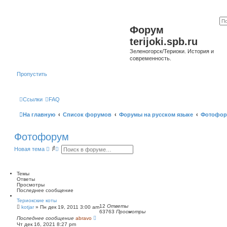
Форум
terijoki.spb.ru
Зеленогорск/Териоки. История и
современность.
Пропустить
Ссылки
FAQ
На главную
Список форумов
Форумы на русском языке
Фотофор
Фотофорум
П
Р
Новая тема
о
а
и
с
с
ш
к
и
Темы
р
Ответы
е
Просмотры
н
Последнее сообщение
н
Териокские коты
ы
12
Ответы
kotjar
»
Пн дек 19, 2011 3:00 am
й
63763
Просмотры
п
Последнее сообщение
abravo
о
Чт дек 16, 2021 8:27 pm
и