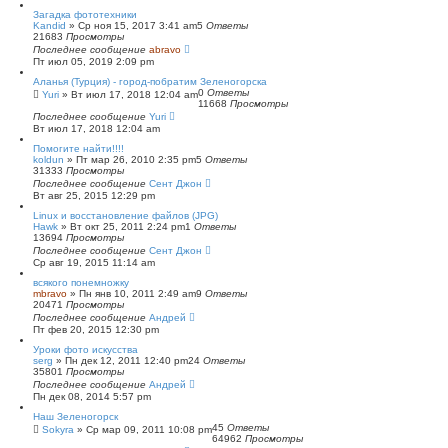
с
Загадка фототехники
к
Kandid
»
Ср ноя 15, 2017 3:41 am
5
Ответы
21683
Просмотры
Последнее сообщение
abravo
Пт июл 05, 2019 2:09 pm
Аланья (Турция) - город-побратим Зеленогорска
0
Ответы
Yuri
»
Вт июл 17, 2018 12:04 am
11668
Просмотры
Последнее сообщение
Yuri
Вт июл 17, 2018 12:04 am
Помогите найти!!!!
koldun
»
Пт мар 26, 2010 2:35 pm
5
Ответы
31333
Просмотры
Последнее сообщение
Сент Джон
Вт авг 25, 2015 12:29 pm
Linux и восстановление файлов (JPG)
Hawk
»
Вт окт 25, 2011 2:24 pm
1
Ответы
13694
Просмотры
Последнее сообщение
Сент Джон
Ср авг 19, 2015 11:14 am
всякого понемножку
mbravo
»
Пн янв 10, 2011 2:49 am
9
Ответы
20471
Просмотры
Последнее сообщение
Андрей
Пт фев 20, 2015 12:30 pm
Уроки фото искусства
serg
»
Пн дек 12, 2011 12:40 pm
24
Ответы
35801
Просмотры
Последнее сообщение
Андрей
Пн дек 08, 2014 5:57 pm
Наш Зеленогорск
45
Ответы
Sokyra
»
Ср мар 09, 2011 10:08 pm
64962
Просмотры