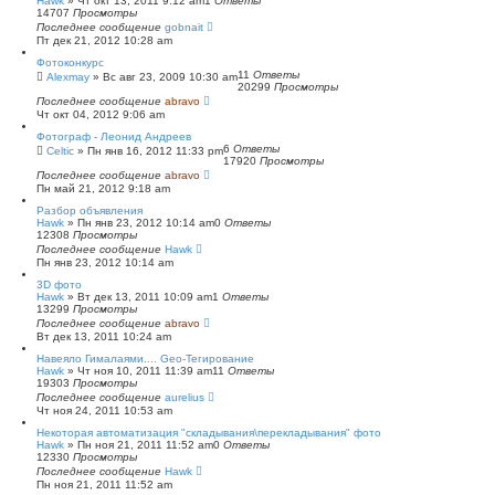
Hawk
»
Чт окт 13, 2011 9:12 am
1
Ответы
14707
Просмотры
Последнее сообщение
gobnait
Пт дек 21, 2012 10:28 am
Фотоконкурс
11
Ответы
Alexmay
»
Вс авг 23, 2009 10:30 am
20299
Просмотры
Последнее сообщение
abravo
Чт окт 04, 2012 9:06 am
Фотограф - Леонид Андреев
6
Ответы
Celtic
»
Пн янв 16, 2012 11:33 pm
17920
Просмотры
Последнее сообщение
abravo
Пн май 21, 2012 9:18 am
Разбор объявления
Hawk
»
Пн янв 23, 2012 10:14 am
0
Ответы
12308
Просмотры
Последнее сообщение
Hawk
Пн янв 23, 2012 10:14 am
3D фото
Hawk
»
Вт дек 13, 2011 10:09 am
1
Ответы
13299
Просмотры
Последнее сообщение
abravo
Вт дек 13, 2011 10:24 am
Навеяло Гималаями.... Geo-Тегирование
Hawk
»
Чт ноя 10, 2011 11:39 am
11
Ответы
19303
Просмотры
Последнее сообщение
aurelius
Чт ноя 24, 2011 10:53 am
Некоторая автоматизация "складывания\перекладывания" фото
Hawk
»
Пн ноя 21, 2011 11:52 am
0
Ответы
12330
Просмотры
Последнее сообщение
Hawk
Пн ноя 21, 2011 11:52 am