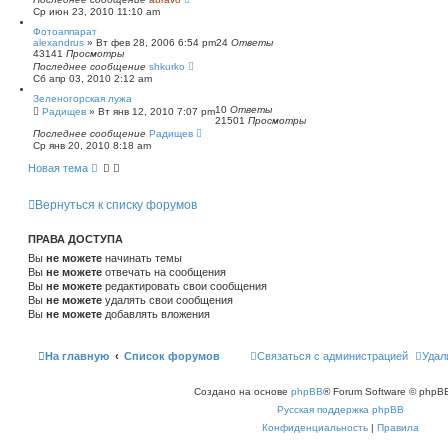
Ср июн 23, 2010 11:10 am
Фотоаппарат
alexandrus
»
Вт фев 28, 2006 6:54 pm
24
Ответы
43141
Просмотры
Последнее сообщение
shkurko
Сб апр 03, 2010 2:12 am
Зеленогорская лужа
10
Ответы
Радищев
»
Вт янв 12, 2010 7:07 pm
21501
Просмотры
Последнее сообщение
Радищев
Ср янв 20, 2010 8:18 am
Новая тема
Вернуться к списку форумов
ПРАВА ДОСТУПА
Вы
не можете
начинать темы
Вы
не можете
отвечать на сообщения
Вы
не можете
редактировать свои сообщения
Вы
не можете
удалять свои сообщения
Вы
не можете
добавлять вложения
На главную
Список форумов
Связаться с администрацией
Удал
Создано на основе
phpBB
® Forum Software © phpBB
Русская поддержка phpBB
Конфиденциальность
|
Правила