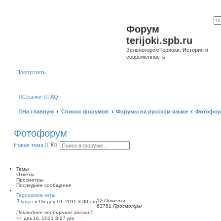
Форум
terijoki.spb.ru
Зеленогорск/Териоки. История и
современность.
Пропустить
Ссылки
FAQ
На главную
Список форумов
Форумы на русском языке
Фотофор
Фотофорум
П
Р
Новая тема
о
а
и
с
с
ш
к
и
Темы
р
Ответы
е
Просмотры
н
Последнее сообщение
н
Териокские коты
ы
12
Ответы
kotjar
»
Пн дек 19, 2011 3:00 am
й
63781
Просмотры
п
Последнее сообщение
abravo
о
Чт дек 16, 2021 8:27 pm
и