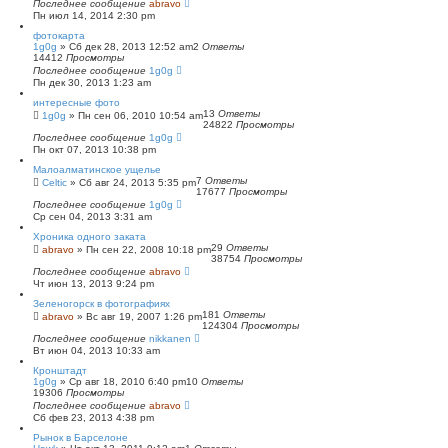
Последнее сообщение
abravo
Пн июл 14, 2014 2:30 pm
фотокарта
1g0g
»
Сб дек 28, 2013 12:52 am
2
Ответы
14412
Просмотры
Последнее сообщение
1g0g
Пн дек 30, 2013 1:23 am
интересные фото
13
Ответы
1g0g
»
Пн сен 06, 2010 10:54 am
24822
Просмотры
Последнее сообщение
1g0g
Пн окт 07, 2013 10:38 pm
Малоалматинское ущелье
7
Ответы
Celtic
»
Сб авг 24, 2013 5:35 pm
17677
Просмотры
Последнее сообщение
1g0g
Ср сен 04, 2013 3:31 am
Хроника одного заката
29
Ответы
abravo
»
Пн сен 22, 2008 10:18 pm
38754
Просмотры
Последнее сообщение
abravo
Чт июн 13, 2013 9:24 pm
Зеленогорск в фотографиях
181
Ответы
abravo
»
Вс авг 19, 2007 1:26 pm
124304
Просмотры
Последнее сообщение
nikkanen
Вт июн 04, 2013 10:33 am
Кронштадт
1g0g
»
Ср авг 18, 2010 6:40 pm
10
Ответы
19306
Просмотры
Последнее сообщение
abravo
Сб фев 23, 2013 4:38 pm
Рынок в Барселоне