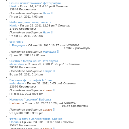
Linux и поиск "похожих" фотографий....
Hawk
»
Пт окт 14, 2011 4:03 pm
0
Ответы
13848
Просмотры
Последнее сообщение
Hawk
Пт окт 14, 2011 4:03 pm
Небо звездное, вечер августа...
Hawk
»
Пн авг 22, 2011 12:53 pm
7
Ответы
17580
Просмотры
Последнее сообщение
Hawk
Чт окт 13, 2011 9:27 am
сомнение
3
Ответы
Радищев
»
Сб янв 16, 2010 10:27 am
15969
Просмотры
Последнее сообщение
Mamawka
Ср авг 31, 2011 12:01 am
Съемка в Метро Санкт-Петербурга
alexandrus
»
Ср янв 23, 2008 11:25 pm
15
Ответы
30318
Просмотры
Последнее сообщение
Trimpin
Вс авг 07, 2011 5:14 pm
Выставка фотографий А.Браво
rodandrew
»
Пн янв 31, 2011 5:05 pm
1
Ответы
13976
Просмотры
Последнее сообщение
abravo
Пн янв 31, 2011 5:06 pm
Немножко "свежего" Выборга
3
Ответы
abravo
»
Ср июл 04, 2007 10:20 pm
16166
Просмотры
Последнее сообщение
abravo
Чт дек 30, 2010 9:32 pm
Фото на визу в Зеленогорске. Срочно!
Олёна
»
Ср июн 23, 2010 11:07 am
1
Ответы
15092
Просмотры
Последнее сообщение
abravo