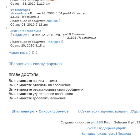
Ср июн 23, 2010 11:10 am
Фотоаппарат
alexandrus
»
Вт фев 28, 2006 6:54 pm
24
Ответы
43141
Просмотры
Последнее сообщение
shkurko
Сб апр 03, 2010 2:12 am
Зеленогорская лужа
10
Ответы
Радищев
»
Вт янв 12, 2010 7:07 pm
21501
Просмотры
Последнее сообщение
Радищев
Ср янв 20, 2010 8:18 am
Новая тема
Вернуться к списку форумов
ПРАВА ДОСТУПА
Вы
не можете
начинать темы
Вы
не можете
отвечать на сообщения
Вы
не можете
редактировать свои сообщения
Вы
не можете
удалять свои сообщения
Вы
не можете
добавлять вложения
На главную
Список форумов
Связаться с администрацией
Удал
Создано на основе
phpBB
® Forum Software © phpBB
Русская поддержка phpBB
Конфиденциальность
|
Правила