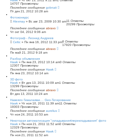
Hawk
»
Чт окт 13, 2011 9:12 am
1
Ответы
14707
Просмотры
Последнее сообщение
gobnait
Пт дек 21, 2012 10:28 am
Фотоконкурс
11
Ответы
Alexmay
»
Вс авг 23, 2009 10:30 am
20299
Просмотры
Последнее сообщение
abravo
Чт окт 04, 2012 9:06 am
Фотограф - Леонид Андреев
6
Ответы
Celtic
»
Пн янв 16, 2012 11:33 pm
17920
Просмотры
Последнее сообщение
abravo
Пн май 21, 2012 9:18 am
Разбор объявления
Hawk
»
Пн янв 23, 2012 10:14 am
0
Ответы
12307
Просмотры
Последнее сообщение
Hawk
Пн янв 23, 2012 10:14 am
3D фото
Hawk
»
Вт дек 13, 2011 10:09 am
1
Ответы
13299
Просмотры
Последнее сообщение
abravo
Вт дек 13, 2011 10:24 am
Навеяло Гималаями.... Geo-Тегирование
Hawk
»
Чт ноя 10, 2011 11:39 am
11
Ответы
19303
Просмотры
Последнее сообщение
aurelius
Чт ноя 24, 2011 10:53 am
Некоторая автоматизация "складывания\перекладывания" фото
Hawk
»
Пн ноя 21, 2011 11:52 am
0
Ответы
12329
Просмотры
Последнее сообщение
Hawk
Пн ноя 21, 2011 11:52 am