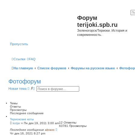
Форум
terijoki.spb.ru
Зеленогорск/Териоки. История и
современность.
Пропустить
Ссылки
FAQ
На главную
Список форумов
Форумы на русском языке
Фотофор
Фотофорум
П
Р
Новая тема
о
а
и
с
с
ш
к
и
Темы
р
Ответы
е
Просмотры
н
Последнее сообщение
н
Териокские коты
ы
12
Ответы
kotjar
»
Пн дек 19, 2011 3:00 am
й
63781
Просмотры
п
Последнее сообщение
abravo
о
Чт дек 16, 2021 8:27 pm
и