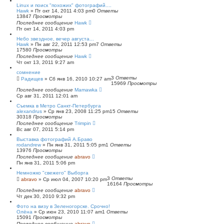
Linux и поиск "похожих" фотографий....
Hawk
»
Пт окт 14, 2011 4:03 pm
0
Ответы
13847
Просмотры
Последнее сообщение
Hawk
Пт окт 14, 2011 4:03 pm
Небо звездное, вечер августа...
Hawk
»
Пн авг 22, 2011 12:53 pm
7
Ответы
17580
Просмотры
Последнее сообщение
Hawk
Чт окт 13, 2011 9:27 am
сомнение
3
Ответы
Радищев
»
Сб янв 16, 2010 10:27 am
15969
Просмотры
Последнее сообщение
Mamawka
Ср авг 31, 2011 12:01 am
Съемка в Метро Санкт-Петербурга
alexandrus
»
Ср янв 23, 2008 11:25 pm
15
Ответы
30318
Просмотры
Последнее сообщение
Trimpin
Вс авг 07, 2011 5:14 pm
Выставка фотографий А.Браво
rodandrew
»
Пн янв 31, 2011 5:05 pm
1
Ответы
13976
Просмотры
Последнее сообщение
abravo
Пн янв 31, 2011 5:06 pm
Немножко "свежего" Выборга
3
Ответы
abravo
»
Ср июл 04, 2007 10:20 pm
16164
Просмотры
Последнее сообщение
abravo
Чт дек 30, 2010 9:32 pm
Фото на визу в Зеленогорске. Срочно!
Олёна
»
Ср июн 23, 2010 11:07 am
1
Ответы
15091
Просмотры
Последнее сообщение
abravo