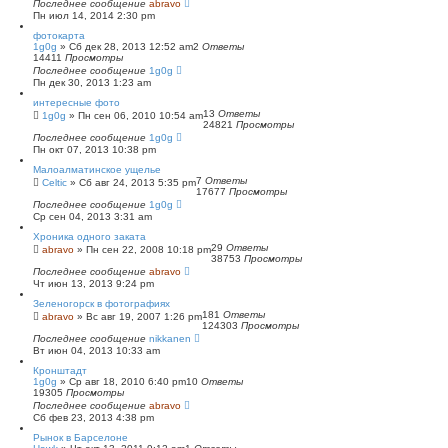
Последнее сообщение
abravo
Пн июл 14, 2014 2:30 pm
фотокарта
1g0g
»
Сб дек 28, 2013 12:52 am
2
Ответы
14411
Просмотры
Последнее сообщение
1g0g
Пн дек 30, 2013 1:23 am
интересные фото
13
Ответы
1g0g
»
Пн сен 06, 2010 10:54 am
24821
Просмотры
Последнее сообщение
1g0g
Пн окт 07, 2013 10:38 pm
Малоалматинское ущелье
7
Ответы
Celtic
»
Сб авг 24, 2013 5:35 pm
17677
Просмотры
Последнее сообщение
1g0g
Ср сен 04, 2013 3:31 am
Хроника одного заката
29
Ответы
abravo
»
Пн сен 22, 2008 10:18 pm
38753
Просмотры
Последнее сообщение
abravo
Чт июн 13, 2013 9:24 pm
Зеленогорск в фотографиях
181
Ответы
abravo
»
Вс авг 19, 2007 1:26 pm
124303
Просмотры
Последнее сообщение
nikkanen
Вт июн 04, 2013 10:33 am
Кронштадт
1g0g
»
Ср авг 18, 2010 6:40 pm
10
Ответы
19305
Просмотры
Последнее сообщение
abravo
Сб фев 23, 2013 4:38 pm
Рынок в Барселоне