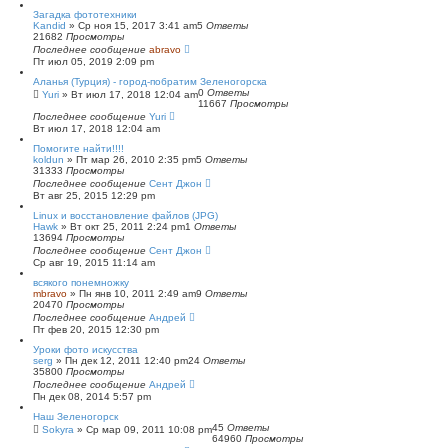
с
Загадка фототехники
к
Kandid
»
Ср ноя 15, 2017 3:41 am
5
Ответы
21682
Просмотры
Последнее сообщение
abravo
Пт июл 05, 2019 2:09 pm
Аланья (Турция) - город-побратим Зеленогорска
0
Ответы
Yuri
»
Вт июл 17, 2018 12:04 am
11667
Просмотры
Последнее сообщение
Yuri
Вт июл 17, 2018 12:04 am
Помогите найти!!!!
koldun
»
Пт мар 26, 2010 2:35 pm
5
Ответы
31333
Просмотры
Последнее сообщение
Сент Джон
Вт авг 25, 2015 12:29 pm
Linux и восстановление файлов (JPG)
Hawk
»
Вт окт 25, 2011 2:24 pm
1
Ответы
13694
Просмотры
Последнее сообщение
Сент Джон
Ср авг 19, 2015 11:14 am
всякого понемножку
mbravo
»
Пн янв 10, 2011 2:49 am
9
Ответы
20470
Просмотры
Последнее сообщение
Андрей
Пт фев 20, 2015 12:30 pm
Уроки фото искусства
serg
»
Пн дек 12, 2011 12:40 pm
24
Ответы
35800
Просмотры
Последнее сообщение
Андрей
Пн дек 08, 2014 5:57 pm
Наш Зеленогорск
45
Ответы
Sokyra
»
Ср мар 09, 2011 10:08 pm
64960
Просмотры