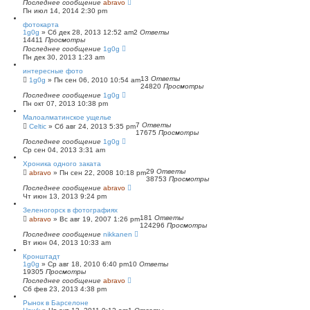
Последнее сообщение
abravo
Пн июл 14, 2014 2:30 pm
фотокарта
1g0g
»
Сб дек 28, 2013 12:52 am
2
Ответы
14411
Просмотры
Последнее сообщение
1g0g
Пн дек 30, 2013 1:23 am
интересные фото
13
Ответы
1g0g
»
Пн сен 06, 2010 10:54 am
24820
Просмотры
Последнее сообщение
1g0g
Пн окт 07, 2013 10:38 pm
Малоалматинское ущелье
7
Ответы
Celtic
»
Сб авг 24, 2013 5:35 pm
17675
Просмотры
Последнее сообщение
1g0g
Ср сен 04, 2013 3:31 am
Хроника одного заката
29
Ответы
abravo
»
Пн сен 22, 2008 10:18 pm
38753
Просмотры
Последнее сообщение
abravo
Чт июн 13, 2013 9:24 pm
Зеленогорск в фотографиях
181
Ответы
abravo
»
Вс авг 19, 2007 1:26 pm
124296
Просмотры
Последнее сообщение
nikkanen
Вт июн 04, 2013 10:33 am
Кронштадт
1g0g
»
Ср авг 18, 2010 6:40 pm
10
Ответы
19305
Просмотры
Последнее сообщение
abravo
Сб фев 23, 2013 4:38 pm
Рынок в Барселоне