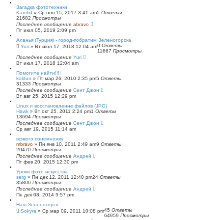
с
Загадка фототехники
к
Kandid
»
Ср ноя 15, 2017 3:41 am
5
Ответы
21682
Просмотры
Последнее сообщение
abravo
Пт июл 05, 2019 2:09 pm
Аланья (Турция) - город-побратим Зеленогорска
0
Ответы
Yuri
»
Вт июл 17, 2018 12:04 am
11667
Просмотры
Последнее сообщение
Yuri
Вт июл 17, 2018 12:04 am
Помогите найти!!!!
koldun
»
Пт мар 26, 2010 2:35 pm
5
Ответы
31333
Просмотры
Последнее сообщение
Сент Джон
Вт авг 25, 2015 12:29 pm
Linux и восстановление файлов (JPG)
Hawk
»
Вт окт 25, 2011 2:24 pm
1
Ответы
13694
Просмотры
Последнее сообщение
Сент Джон
Ср авг 19, 2015 11:14 am
всякого понемножку
mbravo
»
Пн янв 10, 2011 2:49 am
9
Ответы
20470
Просмотры
Последнее сообщение
Андрей
Пт фев 20, 2015 12:30 pm
Уроки фото искусства
serg
»
Пн дек 12, 2011 12:40 pm
24
Ответы
35800
Просмотры
Последнее сообщение
Андрей
Пн дек 08, 2014 5:57 pm
Наш Зеленогорск
45
Ответы
Sokyra
»
Ср мар 09, 2011 10:08 pm
64959
Просмотры