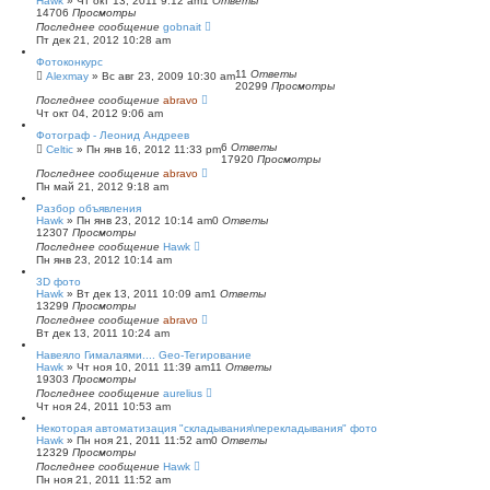
Hawk
»
Чт окт 13, 2011 9:12 am
1
Ответы
14706
Просмотры
Последнее сообщение
gobnait
Пт дек 21, 2012 10:28 am
Фотоконкурс
11
Ответы
Alexmay
»
Вс авг 23, 2009 10:30 am
20299
Просмотры
Последнее сообщение
abravo
Чт окт 04, 2012 9:06 am
Фотограф - Леонид Андреев
6
Ответы
Celtic
»
Пн янв 16, 2012 11:33 pm
17920
Просмотры
Последнее сообщение
abravo
Пн май 21, 2012 9:18 am
Разбор объявления
Hawk
»
Пн янв 23, 2012 10:14 am
0
Ответы
12307
Просмотры
Последнее сообщение
Hawk
Пн янв 23, 2012 10:14 am
3D фото
Hawk
»
Вт дек 13, 2011 10:09 am
1
Ответы
13299
Просмотры
Последнее сообщение
abravo
Вт дек 13, 2011 10:24 am
Навеяло Гималаями.... Geo-Тегирование
Hawk
»
Чт ноя 10, 2011 11:39 am
11
Ответы
19303
Просмотры
Последнее сообщение
aurelius
Чт ноя 24, 2011 10:53 am
Некоторая автоматизация "складывания\перекладывания" фото
Hawk
»
Пн ноя 21, 2011 11:52 am
0
Ответы
12329
Просмотры
Последнее сообщение
Hawk
Пн ноя 21, 2011 11:52 am