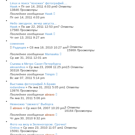
Linux и поиск "похожих" фотографий....
Hawk
»
Пт окт 14, 2011 4:03 pm
0
Ответы
13846
Просмотры
Последнее сообщение
Hawk
Пт окт 14, 2011 4:03 pm
Небо звездное, вечер августа...
Hawk
»
Пн авг 22, 2011 12:53 pm
7
Ответы
17580
Просмотры
Последнее сообщение
Hawk
Чт окт 13, 2011 9:27 am
сомнение
3
Ответы
Радищев
»
Сб янв 16, 2010 10:27 am
15969
Просмотры
Последнее сообщение
Mamawka
Ср авг 31, 2011 12:01 am
Съемка в Метро Санкт-Петербурга
alexandrus
»
Ср янв 23, 2008 11:25 pm
15
Ответы
30318
Просмотры
Последнее сообщение
Trimpin
Вс авг 07, 2011 5:14 pm
Выставка фотографий А.Браво
rodandrew
»
Пн янв 31, 2011 5:05 pm
1
Ответы
13976
Просмотры
Последнее сообщение
abravo
Пн янв 31, 2011 5:06 pm
Немножко "свежего" Выборга
3
Ответы
abravo
»
Ср июл 04, 2007 10:20 pm
16164
Просмотры
Последнее сообщение
abravo
Чт дек 30, 2010 9:32 pm
Фото на визу в Зеленогорске. Срочно!
Олёна
»
Ср июн 23, 2010 11:07 am
1
Ответы
15091
Просмотры
Последнее сообщение
abravo