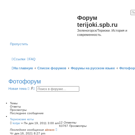
Форум
terijoki.spb.ru
Зеленогорск/Териоки. История и
современность.
Пропустить
Ссылки
FAQ
На главную
Список форумов
Форумы на русском языке
Фотофор
Фотофорум
П
Р
Новая тема
о
а
и
с
с
ш
к
и
Темы
р
Ответы
е
Просмотры
н
Последнее сообщение
н
Териокские коты
ы
12
Ответы
kotjar
»
Пн дек 19, 2011 3:00 am
й
63767
Просмотры
п
Последнее сообщение
abravo
о
Чт дек 16, 2021 8:27 pm
и