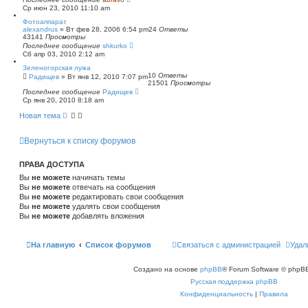
Ср июн 23, 2010 11:10 am
Фотоаппарат
alexandrus
»
Вт фев 28, 2006 6:54 pm
24
Ответы
43141
Просмотры
Последнее сообщение
shkurko
Сб апр 03, 2010 2:12 am
Зеленогорская лужа
10
Ответы
Радищев
»
Вт янв 12, 2010 7:07 pm
21501
Просмотры
Последнее сообщение
Радищев
Ср янв 20, 2010 8:18 am
Новая тема
Вернуться к списку форумов
ПРАВА ДОСТУПА
Вы
не можете
начинать темы
Вы
не можете
отвечать на сообщения
Вы
не можете
редактировать свои сообщения
Вы
не можете
удалять свои сообщения
Вы
не можете
добавлять вложения
На главную
Список форумов
Связаться с администрацией
Удал
Создано на основе
phpBB
® Forum Software © phpBB
Русская поддержка phpBB
Конфиденциальность
|
Правила