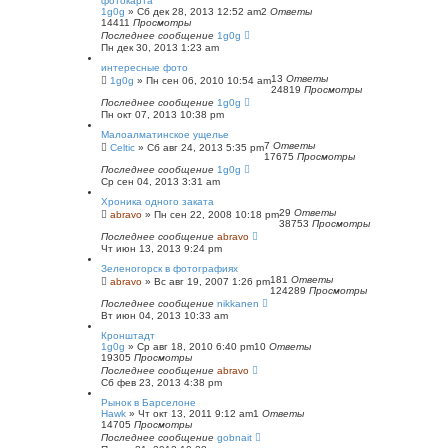
фотокарта
1g0g
»
Сб дек 28, 2013 12:52 am
2
Ответы
14411
Просмотры
Последнее сообщение
1g0g
Пн дек 30, 2013 1:23 am
интересные фото
13
Ответы
1g0g
»
Пн сен 06, 2010 10:54 am
24819
Просмотры
Последнее сообщение
1g0g
Пн окт 07, 2013 10:38 pm
Малоалматинское ущелье
7
Ответы
Celtic
»
Сб авг 24, 2013 5:35 pm
17675
Просмотры
Последнее сообщение
1g0g
Ср сен 04, 2013 3:31 am
Хроника одного заката
29
Ответы
abravo
»
Пн сен 22, 2008 10:18 pm
38753
Просмотры
Последнее сообщение
abravo
Чт июн 13, 2013 9:24 pm
Зеленогорск в фотографиях
181
Ответы
abravo
»
Вс авг 19, 2007 1:26 pm
124289
Просмотры
Последнее сообщение
nikkanen
Вт июн 04, 2013 10:33 am
Кронштадт
1g0g
»
Ср авг 18, 2010 6:40 pm
10
Ответы
19305
Просмотры
Последнее сообщение
abravo
Сб фев 23, 2013 4:38 pm
Рынок в Барселоне
Hawk
»
Чт окт 13, 2011 9:12 am
1
Ответы
14705
Просмотры
Последнее сообщение
gobnait