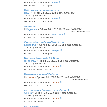
Последнее сообщение
Hawk
Пт окт 14, 2011 4:03 pm
Небо звездное, вечер августа...
Hawk
»
Пн авг 22, 2011 12:53 pm
7
Ответы
17580
Просмотры
Последнее сообщение
Hawk
Чт окт 13, 2011 9:27 am
сомнение
3
Ответы
Радищев
»
Сб янв 16, 2010 10:27 am
15969
Просмотры
Последнее сообщение
Mamawka
Ср авг 31, 2011 12:01 am
Съемка в Метро Санкт-Петербурга
alexandrus
»
Ср янв 23, 2008 11:25 pm
15
Ответы
30318
Просмотры
Последнее сообщение
Trimpin
Вс авг 07, 2011 5:14 pm
Выставка фотографий А.Браво
rodandrew
»
Пн янв 31, 2011 5:05 pm
1
Ответы
13975
Просмотры
Последнее сообщение
abravo
Пн янв 31, 2011 5:06 pm
Немножко "свежего" Выборга
3
Ответы
abravo
»
Ср июл 04, 2007 10:20 pm
16164
Просмотры
Последнее сообщение
abravo
Чт дек 30, 2010 9:32 pm
Фото на визу в Зеленогорске. Срочно!
Олёна
»
Ср июн 23, 2010 11:07 am
1
Ответы
15091
Просмотры
Последнее сообщение
abravo
Ср июн 23, 2010 11:10 am
Фотоаппарат