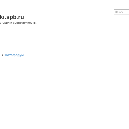
ki.spb.ru
стория и современность.
е
Фотофорум