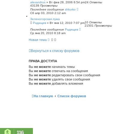
alexandrus
»
Вт фев 28, 2006 6:54 pm
24
Ответы
43139
Просмотры
Последнее сообщение
shkurko
Сб апр 03, 2010 2:12 am
Зеленогорская лужа
10
Ответы
Радищев
»
Вт янв 12, 2010 7:07 pm
21501
Просмотры
Последнее сообщение
Радищев
Ср янв 20, 2010 8:18 am
Новая тема
Вернуться к списку форумов
ПРАВА ДОСТУПА
Вы
не можете
начинать темы
Вы
не можете
отвечать на сообщения
Вы
не можете
редактировать свои сообщения
Вы
не можете
удалять свои сообщения
Вы
не можете
добавлять вложения
На главную
Список форумов
116