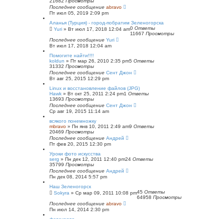
21682
Просмотры
Последнее сообщение
abravo
Пт июл 05, 2019 2:09 pm
Аланья (Турция) - город-побратим Зеленогорска
0
Ответы
Yuri
»
Вт июл 17, 2018 12:04 am
11667
Просмотры
Последнее сообщение
Yuri
Вт июл 17, 2018 12:04 am
Помогите найти!!!!
koldun
»
Пт мар 26, 2010 2:35 pm
5
Ответы
31332
Просмотры
Последнее сообщение
Сент Джон
Вт авг 25, 2015 12:29 pm
Linux и восстановление файлов (JPG)
Hawk
»
Вт окт 25, 2011 2:24 pm
1
Ответы
13693
Просмотры
Последнее сообщение
Сент Джон
Ср авг 19, 2015 11:14 am
всякого понемножку
mbravo
»
Пн янв 10, 2011 2:49 am
9
Ответы
20469
Просмотры
Последнее сообщение
Андрей
Пт фев 20, 2015 12:30 pm
Уроки фото искусства
serg
»
Пн дек 12, 2011 12:40 pm
24
Ответы
35799
Просмотры
Последнее сообщение
Андрей
Пн дек 08, 2014 5:57 pm
Наш Зеленогорск
45
Ответы
Sokyra
»
Ср мар 09, 2011 10:08 pm
64958
Просмотры
Последнее сообщение
abravo
Пн июл 14, 2014 2:30 pm