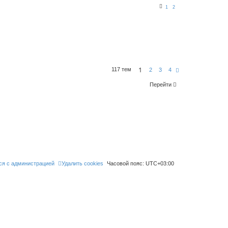
1
2
1
117 тем
С
2
3
4
л
е
Перейти
д
.
ся с администрацией
Удалить cookies
Часовой пояс:
UTC+03:00