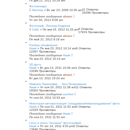
Пт дек 21, 2012 10:28 am
Фотоконкурс
11
Ответы
Alexmay
»
Вс авг 23, 2009 10:30 am
20299
Просмотры
Последнее сообщение
abravo
Чт окт 04, 2012 9:06 am
Фотограф - Леонид Андреев
6
Ответы
Celtic
»
Пн янв 16, 2012 11:33 pm
17919
Просмотры
Последнее сообщение
abravo
Пн май 21, 2012 9:18 am
Разбор объявления
Hawk
»
Пн янв 23, 2012 10:14 am
0
Ответы
12307
Просмотры
Последнее сообщение
Hawk
Пн янв 23, 2012 10:14 am
3D фото
Hawk
»
Вт дек 13, 2011 10:09 am
1
Ответы
13299
Просмотры
Последнее сообщение
abravo
Вт дек 13, 2011 10:24 am
Навеяло Гималаями.... Geo-Тегирование
Hawk
»
Чт ноя 10, 2011 11:39 am
11
Ответы
19302
Просмотры
Последнее сообщение
aurelius
Чт ноя 24, 2011 10:53 am
Некоторая автоматизация "складывания\перекладывания" фото
Hawk
»
Пн ноя 21, 2011 11:52 am
0
Ответы
12329
Просмотры
Последнее сообщение
Hawk
Пн ноя 21, 2011 11:52 am
Linux и поиск "похожих" фотографий....
Hawk
»
Пт окт 14, 2011 4:03 pm
0
Ответы
13846
Просмотры