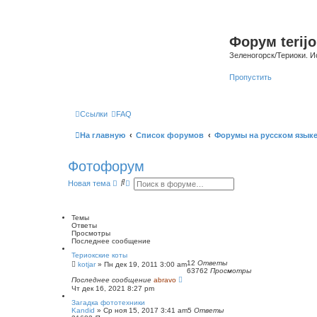
Форум terijo
Зеленогорск/Териоки. И
Пропустить
Ссылки
FAQ
На главную
Список форумов
Форумы на русском язык
Фотофорум
П
Р
Новая тема
о
а
и
с
с
ш
к
и
Темы
р
Ответы
е
Просмотры
н
Последнее сообщение
н
Териокские коты
ы
12
Ответы
kotjar
»
Пн дек 19, 2011 3:00 am
й
63762
Просмотры
п
Последнее сообщение
abravo
о
Чт дек 16, 2021 8:27 pm
и
с
Загадка фототехники
к
Kandid
»
Ср ноя 15, 2017 3:41 am
5
Ответы