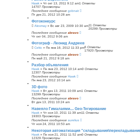
Hawk
»
Чт окт 13, 2011 9:12 am
1
Ответы
14707
Просмотры
Последнее сообщение
gobnait
Пт дек 21, 2012 10:28 am
Фотоконкурс
11
Ответы
Alexmay
»
Вс авг 23, 2009 10:30 am
20299
Просмотры
Последнее сообщение
abravo
Чт окт 04, 2012 9:06 am
Фотограф - Леонид Андреев
6
Ответы
Celtic
»
Пн янв 16, 2012 11:33 pm
17920
Просмотры
Последнее сообщение
abravo
Пн май 21, 2012 9:18 am
Разбор объявления
Hawk
»
Пн янв 23, 2012 10:14 am
0
Ответы
12307
Просмотры
Последнее сообщение
Hawk
Пн янв 23, 2012 10:14 am
3D фото
Hawk
»
Вт дек 13, 2011 10:09 am
1
Ответы
13299
Просмотры
Последнее сообщение
abravo
Вт дек 13, 2011 10:24 am
Навеяло Гималаями.... Geo-Тегирование
Hawk
»
Чт ноя 10, 2011 11:39 am
11
Ответы
19303
Просмотры
Последнее сообщение
aurelius
Чт ноя 24, 2011 10:53 am
Некоторая автоматизация "складывания\перекладывани
Hawk
»
Пн ноя 21, 2011 11:52 am
0
Ответы
12329
Просмотры