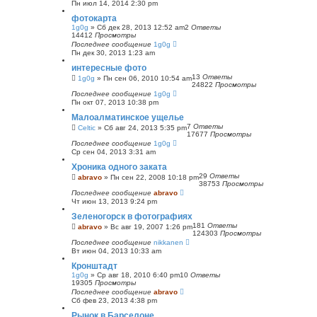
Пн июл 14, 2014 2:30 pm
фотокарта
1g0g
»
Сб дек 28, 2013 12:52 am
2
Ответы
14412
Просмотры
Последнее сообщение
1g0g
Пн дек 30, 2013 1:23 am
интересные фото
13
Ответы
1g0g
»
Пн сен 06, 2010 10:54 am
24822
Просмотры
Последнее сообщение
1g0g
Пн окт 07, 2013 10:38 pm
Малоалматинское ущелье
7
Ответы
Celtic
»
Сб авг 24, 2013 5:35 pm
17677
Просмотры
Последнее сообщение
1g0g
Ср сен 04, 2013 3:31 am
Хроника одного заката
29
Ответы
abravo
»
Пн сен 22, 2008 10:18 pm
38753
Просмотры
Последнее сообщение
abravo
Чт июн 13, 2013 9:24 pm
Зеленогорск в фотографиях
181
Ответы
abravo
»
Вс авг 19, 2007 1:26 pm
124303
Просмотры
Последнее сообщение
nikkanen
Вт июн 04, 2013 10:33 am
Кронштадт
1g0g
»
Ср авг 18, 2010 6:40 pm
10
Ответы
19305
Просмотры
Последнее сообщение
abravo
Сб фев 23, 2013 4:38 pm
Рынок в Барселоне