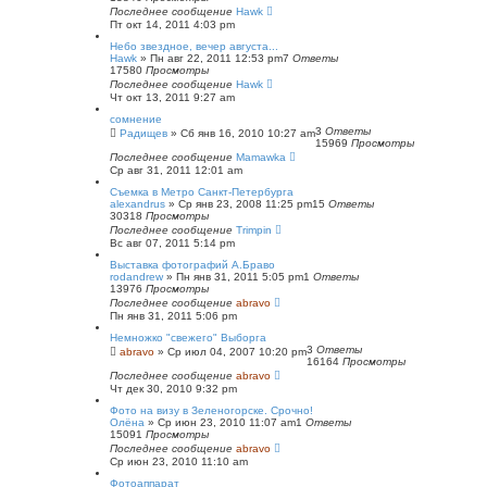
Последнее сообщение
Hawk
Пт окт 14, 2011 4:03 pm
Небо звездное, вечер августа...
Hawk
»
Пн авг 22, 2011 12:53 pm
7
Ответы
17580
Просмотры
Последнее сообщение
Hawk
Чт окт 13, 2011 9:27 am
сомнение
3
Ответы
Радищев
»
Сб янв 16, 2010 10:27 am
15969
Просмотры
Последнее сообщение
Mamawka
Ср авг 31, 2011 12:01 am
Съемка в Метро Санкт-Петербурга
alexandrus
»
Ср янв 23, 2008 11:25 pm
15
Ответы
30318
Просмотры
Последнее сообщение
Trimpin
Вс авг 07, 2011 5:14 pm
Выставка фотографий А.Браво
rodandrew
»
Пн янв 31, 2011 5:05 pm
1
Ответы
13976
Просмотры
Последнее сообщение
abravo
Пн янв 31, 2011 5:06 pm
Немножко "свежего" Выборга
3
Ответы
abravo
»
Ср июл 04, 2007 10:20 pm
16164
Просмотры
Последнее сообщение
abravo
Чт дек 30, 2010 9:32 pm
Фото на визу в Зеленогорске. Срочно!
Олёна
»
Ср июн 23, 2010 11:07 am
1
Ответы
15091
Просмотры
Последнее сообщение
abravo
Ср июн 23, 2010 11:10 am
Фотоаппарат