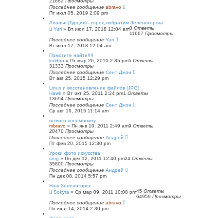
21682
Просмотры
Последнее сообщение
abravo
Пт июл 05, 2019 2:09 pm
Аланья (Турция) - город-побратим Зеленогорска
0
Ответы
Yuri
»
Вт июл 17, 2018 12:04 am
11667
Просмотры
Последнее сообщение
Yuri
Вт июл 17, 2018 12:04 am
Помогите найти!!!!
koldun
»
Пт мар 26, 2010 2:35 pm
5
Ответы
31333
Просмотры
Последнее сообщение
Сент Джон
Вт авг 25, 2015 12:29 pm
Linux и восстановление файлов (JPG)
Hawk
»
Вт окт 25, 2011 2:24 pm
1
Ответы
13694
Просмотры
Последнее сообщение
Сент Джон
Ср авг 19, 2015 11:14 am
всякого понемножку
mbravo
»
Пн янв 10, 2011 2:49 am
9
Ответы
20470
Просмотры
Последнее сообщение
Андрей
Пт фев 20, 2015 12:30 pm
Уроки фото искусства
serg
»
Пн дек 12, 2011 12:40 pm
24
Ответы
35800
Просмотры
Последнее сообщение
Андрей
Пн дек 08, 2014 5:57 pm
Наш Зеленогорск
45
Ответы
Sokyra
»
Ср мар 09, 2011 10:08 pm
64959
Просмотры
Последнее сообщение
abravo
Пн июл 14, 2014 2:30 pm