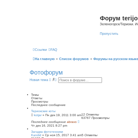
Форум terijo
Зеленогорск/Териоки. И
Пропустить
Ссылки
FAQ
На главную
Список форумов
Форумы на русском язык
Фотофорум
П
Р
Новая тема
о
а
и
с
с
ш
к
и
Темы
р
Ответы
е
Просмотры
н
Последнее сообщение
н
Териокские коты
ы
12
Ответы
kotjar
»
Пн дек 19, 2011 3:00 am
й
63767
Просмотры
п
Последнее сообщение
abravo
о
Чт дек 16, 2021 8:27 pm
и
с
Загадка фототехники
к
Kandid
»
Ср ноя 15, 2017 3:41 am
5
Ответы