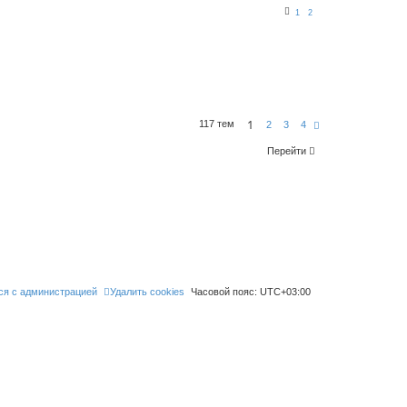
1
2
1
117 тем
С
2
3
4
л
е
Перейти
д
.
ся с администрацией
Удалить cookies
Часовой пояс:
UTC+03:00