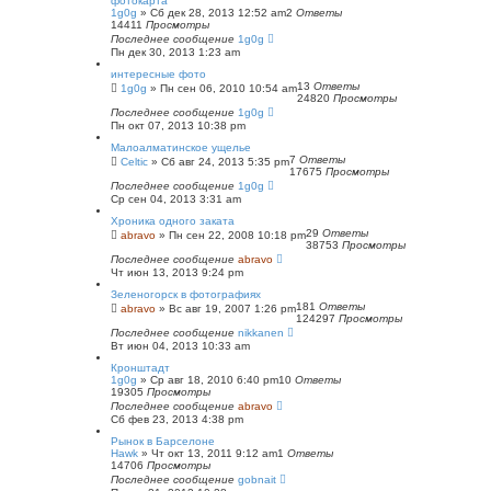
фотокарта
1g0g
»
Сб дек 28, 2013 12:52 am
2
Ответы
14411
Просмотры
Последнее сообщение
1g0g
Пн дек 30, 2013 1:23 am
интересные фото
13
Ответы
1g0g
»
Пн сен 06, 2010 10:54 am
24820
Просмотры
Последнее сообщение
1g0g
Пн окт 07, 2013 10:38 pm
Малоалматинское ущелье
7
Ответы
Celtic
»
Сб авг 24, 2013 5:35 pm
17675
Просмотры
Последнее сообщение
1g0g
Ср сен 04, 2013 3:31 am
Хроника одного заката
29
Ответы
abravo
»
Пн сен 22, 2008 10:18 pm
38753
Просмотры
Последнее сообщение
abravo
Чт июн 13, 2013 9:24 pm
Зеленогорск в фотографиях
181
Ответы
abravo
»
Вс авг 19, 2007 1:26 pm
124297
Просмотры
Последнее сообщение
nikkanen
Вт июн 04, 2013 10:33 am
Кронштадт
1g0g
»
Ср авг 18, 2010 6:40 pm
10
Ответы
19305
Просмотры
Последнее сообщение
abravo
Сб фев 23, 2013 4:38 pm
Рынок в Барселоне
Hawk
»
Чт окт 13, 2011 9:12 am
1
Ответы
14706
Просмотры
Последнее сообщение
gobnait