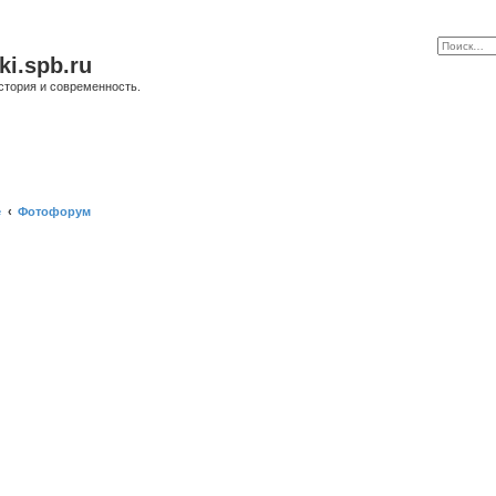
ki.spb.ru
стория и современность.
е
Фотофорум