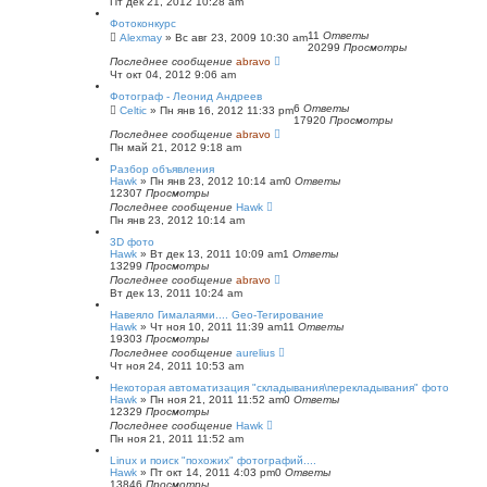
Пт дек 21, 2012 10:28 am
Фотоконкурс
11
Ответы
Alexmay
»
Вс авг 23, 2009 10:30 am
20299
Просмотры
Последнее сообщение
abravo
Чт окт 04, 2012 9:06 am
Фотограф - Леонид Андреев
6
Ответы
Celtic
»
Пн янв 16, 2012 11:33 pm
17920
Просмотры
Последнее сообщение
abravo
Пн май 21, 2012 9:18 am
Разбор объявления
Hawk
»
Пн янв 23, 2012 10:14 am
0
Ответы
12307
Просмотры
Последнее сообщение
Hawk
Пн янв 23, 2012 10:14 am
3D фото
Hawk
»
Вт дек 13, 2011 10:09 am
1
Ответы
13299
Просмотры
Последнее сообщение
abravo
Вт дек 13, 2011 10:24 am
Навеяло Гималаями.... Geo-Тегирование
Hawk
»
Чт ноя 10, 2011 11:39 am
11
Ответы
19303
Просмотры
Последнее сообщение
aurelius
Чт ноя 24, 2011 10:53 am
Некоторая автоматизация "складывания\перекладывания" фото
Hawk
»
Пн ноя 21, 2011 11:52 am
0
Ответы
12329
Просмотры
Последнее сообщение
Hawk
Пн ноя 21, 2011 11:52 am
Linux и поиск "похожих" фотографий....
Hawk
»
Пт окт 14, 2011 4:03 pm
0
Ответы
13846
Просмотры