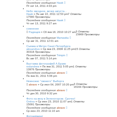
Последнее сообщение
Hawk
Пт окт 14, 2011 4:03 pm
Небо звездное, вечер августа...
Hawk
»
Пн авг 22, 2011 12:53 pm
7
Ответы
17580
Просмотры
Последнее сообщение
Hawk
Чт окт 13, 2011 9:27 am
сомнение
3
Ответы
Радищев
»
Сб янв 16, 2010 10:27 am
15969
Просмотры
Последнее сообщение
Mamawka
Ср авг 31, 2011 12:01 am
Съемка в Метро Санкт-Петербурга
alexandrus
»
Ср янв 23, 2008 11:25 pm
15
Ответы
30318
Просмотры
Последнее сообщение
Trimpin
Вс авг 07, 2011 5:14 pm
Выставка фотографий А.Браво
rodandrew
»
Пн янв 31, 2011 5:05 pm
1
Ответы
13976
Просмотры
Последнее сообщение
abravo
Пн янв 31, 2011 5:06 pm
Немножко "свежего" Выборга
3
Ответы
abravo
»
Ср июл 04, 2007 10:20 pm
16164
Просмотры
Последнее сообщение
abravo
Чт дек 30, 2010 9:32 pm
Фото на визу в Зеленогорске. Срочно!
Олёна
»
Ср июн 23, 2010 11:07 am
1
Ответы
15091
Просмотры
Последнее сообщение
abravo
Ср июн 23, 2010 11:10 am
Фотоаппарат