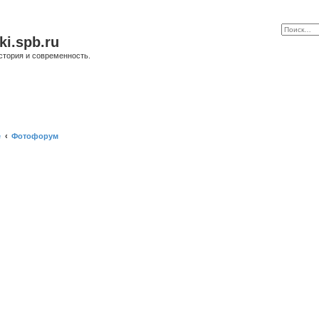
ki.spb.ru
стория и современность.
е
Фотофорум