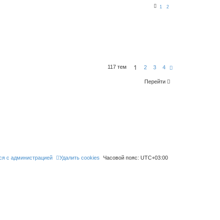
1
2
1
117 тем
С
2
3
4
л
е
Перейти
д
.
ся с администрацией
Удалить cookies
Часовой пояс:
UTC+03:00