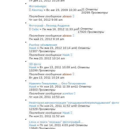
Пт дек 21, 2012 10:28 am
Фотоконкурс
11
Ответы
Alexmay
»
Вс авг 23, 2009 10:30 am
20299
Просмотры
Последнее сообщение
abravo
Чт окт 04, 2012 9:06 am
Фотограф - Леонид Андреев
6
Ответы
Celtic
»
Пн янв 16, 2012 11:33 pm
17920
Просмотры
Последнее сообщение
abravo
Пн май 21, 2012 9:18 am
Разбор объявления
Hawk
»
Пн янв 23, 2012 10:14 am
0
Ответы
12307
Просмотры
Последнее сообщение
Hawk
Пн янв 23, 2012 10:14 am
3D фото
Hawk
»
Вт дек 13, 2011 10:09 am
1
Ответы
13299
Просмотры
Последнее сообщение
abravo
Вт дек 13, 2011 10:24 am
Навеяло Гималаями.... Geo-Тегирование
Hawk
»
Чт ноя 10, 2011 11:39 am
11
Ответы
19303
Просмотры
Последнее сообщение
aurelius
Чт ноя 24, 2011 10:53 am
Некоторая автоматизация "складывания\перекладывания" фото
Hawk
»
Пн ноя 21, 2011 11:52 am
0
Ответы
12329
Просмотры
Последнее сообщение
Hawk
Пн ноя 21, 2011 11:52 am
Linux и поиск "похожих" фотографий....
Hawk
»
Пт окт 14, 2011 4:03 pm
0
Ответы
13846
Просмотры