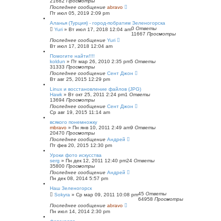
21682
Просмотры
Последнее сообщение
abravo
Пт июл 05, 2019 2:09 pm
Аланья (Турция) - город-побратим Зеленогорска
0
Ответы
Yuri
»
Вт июл 17, 2018 12:04 am
11667
Просмотры
Последнее сообщение
Yuri
Вт июл 17, 2018 12:04 am
Помогите найти!!!!
koldun
»
Пт мар 26, 2010 2:35 pm
5
Ответы
31333
Просмотры
Последнее сообщение
Сент Джон
Вт авг 25, 2015 12:29 pm
Linux и восстановление файлов (JPG)
Hawk
»
Вт окт 25, 2011 2:24 pm
1
Ответы
13694
Просмотры
Последнее сообщение
Сент Джон
Ср авг 19, 2015 11:14 am
всякого понемножку
mbravo
»
Пн янв 10, 2011 2:49 am
9
Ответы
20470
Просмотры
Последнее сообщение
Андрей
Пт фев 20, 2015 12:30 pm
Уроки фото искусства
serg
»
Пн дек 12, 2011 12:40 pm
24
Ответы
35800
Просмотры
Последнее сообщение
Андрей
Пн дек 08, 2014 5:57 pm
Наш Зеленогорск
45
Ответы
Sokyra
»
Ср мар 09, 2011 10:08 pm
64958
Просмотры
Последнее сообщение
abravo
Пн июл 14, 2014 2:30 pm