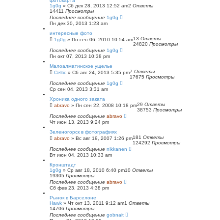
фотокарта
1g0g
»
Сб дек 28, 2013 12:52 am
2
Ответы
14411
Просмотры
Последнее сообщение
1g0g
Пн дек 30, 2013 1:23 am
интересные фото
13
Ответы
1g0g
»
Пн сен 06, 2010 10:54 am
24820
Просмотры
Последнее сообщение
1g0g
Пн окт 07, 2013 10:38 pm
Малоалматинское ущелье
7
Ответы
Celtic
»
Сб авг 24, 2013 5:35 pm
17675
Просмотры
Последнее сообщение
1g0g
Ср сен 04, 2013 3:31 am
Хроника одного заката
29
Ответы
abravo
»
Пн сен 22, 2008 10:18 pm
38753
Просмотры
Последнее сообщение
abravo
Чт июн 13, 2013 9:24 pm
Зеленогорск в фотографиях
181
Ответы
abravo
»
Вс авг 19, 2007 1:26 pm
124292
Просмотры
Последнее сообщение
nikkanen
Вт июн 04, 2013 10:33 am
Кронштадт
1g0g
»
Ср авг 18, 2010 6:40 pm
10
Ответы
19305
Просмотры
Последнее сообщение
abravo
Сб фев 23, 2013 4:38 pm
Рынок в Барселоне
Hawk
»
Чт окт 13, 2011 9:12 am
1
Ответы
14706
Просмотры
Последнее сообщение
gobnait