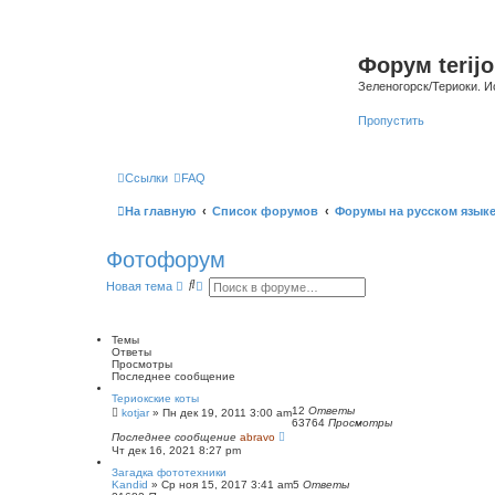
Форум terijo
Зеленогорск/Териоки. И
Пропустить
Ссылки
FAQ
На главную
Список форумов
Форумы на русском язык
Фотофорум
П
Р
Новая тема
о
а
и
с
с
ш
к
и
Темы
р
Ответы
е
Просмотры
н
Последнее сообщение
н
Териокские коты
ы
12
Ответы
kotjar
»
Пн дек 19, 2011 3:00 am
й
63764
Просмотры
п
Последнее сообщение
abravo
о
Чт дек 16, 2021 8:27 pm
и
с
Загадка фототехники
к
Kandid
»
Ср ноя 15, 2017 3:41 am
5
Ответы