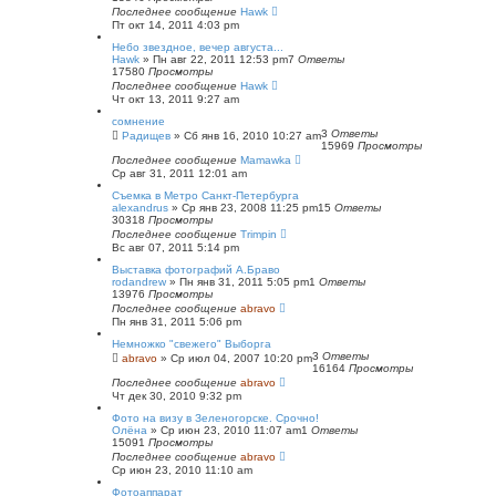
Последнее сообщение
Hawk
Пт окт 14, 2011 4:03 pm
Небо звездное, вечер августа...
Hawk
»
Пн авг 22, 2011 12:53 pm
7
Ответы
17580
Просмотры
Последнее сообщение
Hawk
Чт окт 13, 2011 9:27 am
сомнение
3
Ответы
Радищев
»
Сб янв 16, 2010 10:27 am
15969
Просмотры
Последнее сообщение
Mamawka
Ср авг 31, 2011 12:01 am
Съемка в Метро Санкт-Петербурга
alexandrus
»
Ср янв 23, 2008 11:25 pm
15
Ответы
30318
Просмотры
Последнее сообщение
Trimpin
Вс авг 07, 2011 5:14 pm
Выставка фотографий А.Браво
rodandrew
»
Пн янв 31, 2011 5:05 pm
1
Ответы
13976
Просмотры
Последнее сообщение
abravo
Пн янв 31, 2011 5:06 pm
Немножко "свежего" Выборга
3
Ответы
abravo
»
Ср июл 04, 2007 10:20 pm
16164
Просмотры
Последнее сообщение
abravo
Чт дек 30, 2010 9:32 pm
Фото на визу в Зеленогорске. Срочно!
Олёна
»
Ср июн 23, 2010 11:07 am
1
Ответы
15091
Просмотры
Последнее сообщение
abravo
Ср июн 23, 2010 11:10 am
Фотоаппарат