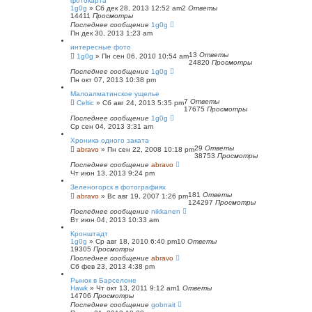
фотокарта
1g0g
»
Сб дек 28, 2013 12:52 am
2
Ответы
14411
Просмотры
Последнее сообщение
1g0g
Пн дек 30, 2013 1:23 am
интересные фото
13
Ответы
1g0g
»
Пн сен 06, 2010 10:54 am
24820
Просмотры
Последнее сообщение
1g0g
Пн окт 07, 2013 10:38 pm
Малоалматинское ущелье
7
Ответы
Celtic
»
Сб авг 24, 2013 5:35 pm
17675
Просмотры
Последнее сообщение
1g0g
Ср сен 04, 2013 3:31 am
Хроника одного заката
29
Ответы
abravo
»
Пн сен 22, 2008 10:18 pm
38753
Просмотры
Последнее сообщение
abravo
Чт июн 13, 2013 9:24 pm
Зеленогорск в фотографиях
181
Ответы
abravo
»
Вс авг 19, 2007 1:26 pm
124297
Просмотры
Последнее сообщение
nikkanen
Вт июн 04, 2013 10:33 am
Кронштадт
1g0g
»
Ср авг 18, 2010 6:40 pm
10
Ответы
19305
Просмотры
Последнее сообщение
abravo
Сб фев 23, 2013 4:38 pm
Рынок в Барселоне
Hawk
»
Чт окт 13, 2011 9:12 am
1
Ответы
14706
Просмотры
Последнее сообщение
gobnait