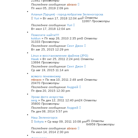
21682
Просмотры
Последнее сообщение
abravo
Пт июл 05, 2019 2:09 pm
Аланья (Турция) - город-побратим Зеленогорска
0
Ответы
Yuri
»
Вт июл 17, 2018 12:04 am
11667
Просмотры
Последнее сообщение
Yuri
Вт июл 17, 2018 12:04 am
Помогите найти!!!!
koldun
»
Пт мар 26, 2010 2:35 pm
5
Ответы
31333
Просмотры
Последнее сообщение
Сент Джон
Вт авг 25, 2015 12:29 pm
Linux и восстановление файлов (JPG)
Hawk
»
Вт окт 25, 2011 2:24 pm
1
Ответы
13694
Просмотры
Последнее сообщение
Сент Джон
Ср авг 19, 2015 11:14 am
всякого понемножку
mbravo
»
Пн янв 10, 2011 2:49 am
9
Ответы
20470
Просмотры
Последнее сообщение
Андрей
Пт фев 20, 2015 12:30 pm
Уроки фото искусства
serg
»
Пн дек 12, 2011 12:40 pm
24
Ответы
35800
Просмотры
Последнее сообщение
Андрей
Пн дек 08, 2014 5:57 pm
Наш Зеленогорск
45
Ответы
Sokyra
»
Ср мар 09, 2011 10:08 pm
64959
Просмотры
Последнее сообщение
abravo
Пн июл 14, 2014 2:30 pm