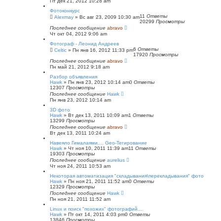
Пт дек 21, 2012 10:28 am
Фотоконкурс
11
Ответы
Alexmay
»
Вс авг 23, 2009 10:30 am
20299
Просмотры
Последнее сообщение
abravo
Чт окт 04, 2012 9:06 am
Фотограф - Леонид Андреев
6
Ответы
Celtic
»
Пн янв 16, 2012 11:33 pm
17920
Просмотры
Последнее сообщение
abravo
Пн май 21, 2012 9:18 am
Разбор объявления
Hawk
»
Пн янв 23, 2012 10:14 am
0
Ответы
12307
Просмотры
Последнее сообщение
Hawk
Пн янв 23, 2012 10:14 am
3D фото
Hawk
»
Вт дек 13, 2011 10:09 am
1
Ответы
13299
Просмотры
Последнее сообщение
abravo
Вт дек 13, 2011 10:24 am
Навеяло Гималаями.... Geo-Тегирование
Hawk
»
Чт ноя 10, 2011 11:39 am
11
Ответы
19303
Просмотры
Последнее сообщение
aurelius
Чт ноя 24, 2011 10:53 am
Некоторая автоматизация "складывания\перекладывания" фото
Hawk
»
Пн ноя 21, 2011 11:52 am
0
Ответы
12329
Просмотры
Последнее сообщение
Hawk
Пн ноя 21, 2011 11:52 am
Linux и поиск "похожих" фотографий....
Hawk
»
Пт окт 14, 2011 4:03 pm
0
Ответы
13846
Просмотры