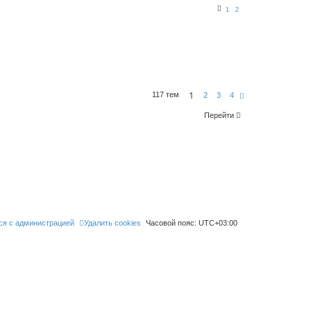
1
2
1
117 тем
С
2
3
4
л
е
Перейти
д
.
ся с администрацией
Удалить cookies
Часовой пояс:
UTC+03:00