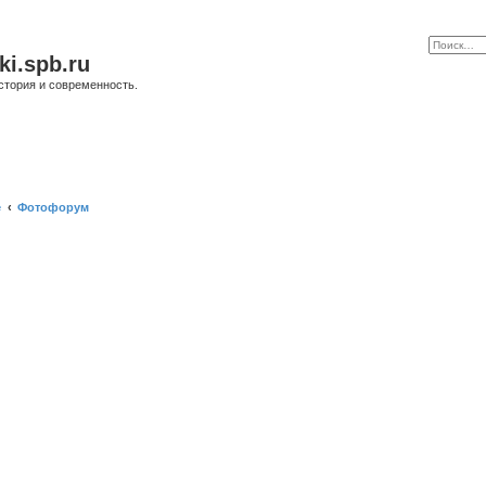
ki.spb.ru
стория и современность.
е
Фотофорум