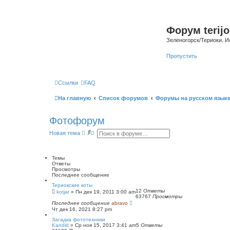
Форум terijo
Зеленогорск/Териоки. И
Пропустить
Ссылки
FAQ
На главную
Список форумов
Форумы на русском язык
Фотофорум
П
Р
Новая тема
о
а
и
с
с
ш
к
и
Темы
р
Ответы
е
Просмотры
н
Последнее сообщение
н
Териокские коты
ы
12
Ответы
kotjar
»
Пн дек 19, 2011 3:00 am
й
63767
Просмотры
п
Последнее сообщение
abravo
о
Чт дек 16, 2021 8:27 pm
и
с
Загадка фототехники
к
Kandid
»
Ср ноя 15, 2017 3:41 am
5
Ответы