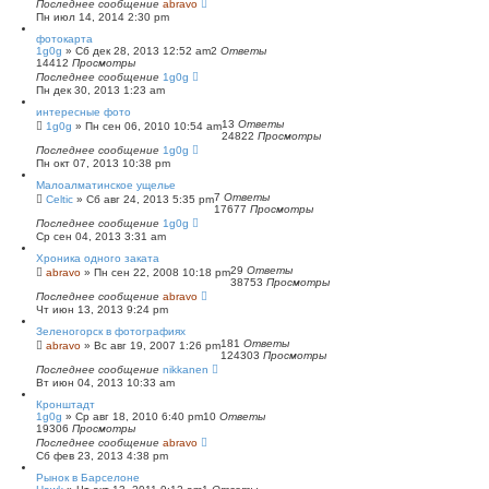
Последнее сообщение
abravo
Пн июл 14, 2014 2:30 pm
фотокарта
1g0g
»
Сб дек 28, 2013 12:52 am
2
Ответы
14412
Просмотры
Последнее сообщение
1g0g
Пн дек 30, 2013 1:23 am
интересные фото
13
Ответы
1g0g
»
Пн сен 06, 2010 10:54 am
24822
Просмотры
Последнее сообщение
1g0g
Пн окт 07, 2013 10:38 pm
Малоалматинское ущелье
7
Ответы
Celtic
»
Сб авг 24, 2013 5:35 pm
17677
Просмотры
Последнее сообщение
1g0g
Ср сен 04, 2013 3:31 am
Хроника одного заката
29
Ответы
abravo
»
Пн сен 22, 2008 10:18 pm
38753
Просмотры
Последнее сообщение
abravo
Чт июн 13, 2013 9:24 pm
Зеленогорск в фотографиях
181
Ответы
abravo
»
Вс авг 19, 2007 1:26 pm
124303
Просмотры
Последнее сообщение
nikkanen
Вт июн 04, 2013 10:33 am
Кронштадт
1g0g
»
Ср авг 18, 2010 6:40 pm
10
Ответы
19306
Просмотры
Последнее сообщение
abravo
Сб фев 23, 2013 4:38 pm
Рынок в Барселоне