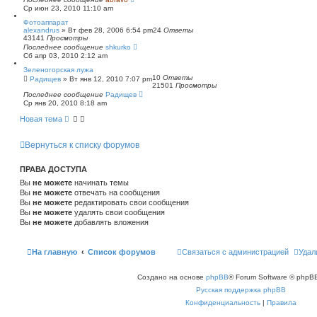
Ср июн 23, 2010 11:10 am
Фотоаппарат
alexandrus
»
Вт фев 28, 2006 6:54 pm
24
Ответы
43141
Просмотры
Последнее сообщение
shkurko
Сб апр 03, 2010 2:12 am
Зеленогорская лужа
10
Ответы
Радищев
»
Вт янв 12, 2010 7:07 pm
21501
Просмотры
Последнее сообщение
Радищев
Ср янв 20, 2010 8:18 am
Новая тема
Вернуться к списку форумов
ПРАВА ДОСТУПА
Вы
не можете
начинать темы
Вы
не можете
отвечать на сообщения
Вы
не можете
редактировать свои сообщения
Вы
не можете
удалять свои сообщения
Вы
не можете
добавлять вложения
На главную
Список форумов
Связаться с администрацией
Удал
Создано на основе
phpBB
® Forum Software © phpBB
Русская поддержка phpBB
Конфиденциальность
|
Правила