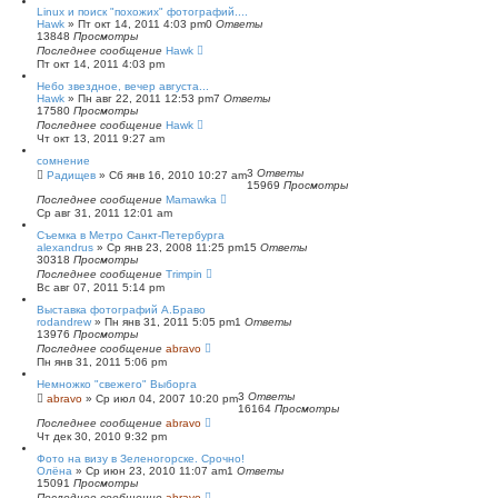
Linux и поиск "похожих" фотографий....
Hawk
»
Пт окт 14, 2011 4:03 pm
0
Ответы
13848
Просмотры
Последнее сообщение
Hawk
Пт окт 14, 2011 4:03 pm
Небо звездное, вечер августа...
Hawk
»
Пн авг 22, 2011 12:53 pm
7
Ответы
17580
Просмотры
Последнее сообщение
Hawk
Чт окт 13, 2011 9:27 am
сомнение
3
Ответы
Радищев
»
Сб янв 16, 2010 10:27 am
15969
Просмотры
Последнее сообщение
Mamawka
Ср авг 31, 2011 12:01 am
Съемка в Метро Санкт-Петербурга
alexandrus
»
Ср янв 23, 2008 11:25 pm
15
Ответы
30318
Просмотры
Последнее сообщение
Trimpin
Вс авг 07, 2011 5:14 pm
Выставка фотографий А.Браво
rodandrew
»
Пн янв 31, 2011 5:05 pm
1
Ответы
13976
Просмотры
Последнее сообщение
abravo
Пн янв 31, 2011 5:06 pm
Немножко "свежего" Выборга
3
Ответы
abravo
»
Ср июл 04, 2007 10:20 pm
16164
Просмотры
Последнее сообщение
abravo
Чт дек 30, 2010 9:32 pm
Фото на визу в Зеленогорске. Срочно!
Олёна
»
Ср июн 23, 2010 11:07 am
1
Ответы
15091
Просмотры
Последнее сообщение
abravo