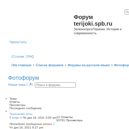
Форум
terijoki.spb.ru
Зеленогорск/Териоки. История и
современность.
Пропустить
Ссылки
FAQ
На главную
Список форумов
Форумы на русском языке
Фотофор
Фотофорум
П
Р
Новая тема
о
а
и
с
с
ш
к
и
Темы
р
Ответы
е
Просмотры
н
Последнее сообщение
н
Териокские коты
ы
12
Ответы
kotjar
»
Пн дек 19, 2011 3:00 am
й
63781
Просмотры
п
Последнее сообщение
abravo
о
Чт дек 16, 2021 8:27 pm
и