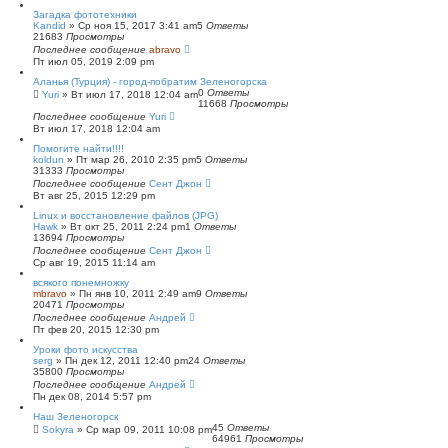
с
Загадка фототехники
к
Kandid
»
Ср ноя 15, 2017 3:41 am
5
Ответы
21683
Просмотры
Последнее сообщение
abravo
Пт июл 05, 2019 2:09 pm
Аланья (Турция) - город-побратим Зеленогорска
0
Ответы
Yuri
»
Вт июл 17, 2018 12:04 am
11668
Просмотры
Последнее сообщение
Yuri
Вт июл 17, 2018 12:04 am
Помогите найти!!!!
koldun
»
Пт мар 26, 2010 2:35 pm
5
Ответы
31333
Просмотры
Последнее сообщение
Сент Джон
Вт авг 25, 2015 12:29 pm
Linux и восстановление файлов (JPG)
Hawk
»
Вт окт 25, 2011 2:24 pm
1
Ответы
13694
Просмотры
Последнее сообщение
Сент Джон
Ср авг 19, 2015 11:14 am
всякого понемножку
mbravo
»
Пн янв 10, 2011 2:49 am
9
Ответы
20471
Просмотры
Последнее сообщение
Андрей
Пт фев 20, 2015 12:30 pm
Уроки фото искусства
serg
»
Пн дек 12, 2011 12:40 pm
24
Ответы
35800
Просмотры
Последнее сообщение
Андрей
Пн дек 08, 2014 5:57 pm
Наш Зеленогорск
45
Ответы
Sokyra
»
Ср мар 09, 2011 10:08 pm
64961
Просмотры