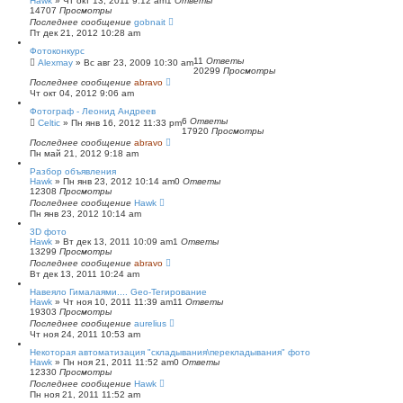
Hawk
»
Чт окт 13, 2011 9:12 am
1
Ответы
14707
Просмотры
Последнее сообщение
gobnait
Пт дек 21, 2012 10:28 am
Фотоконкурс
11
Ответы
Alexmay
»
Вс авг 23, 2009 10:30 am
20299
Просмотры
Последнее сообщение
abravo
Чт окт 04, 2012 9:06 am
Фотограф - Леонид Андреев
6
Ответы
Celtic
»
Пн янв 16, 2012 11:33 pm
17920
Просмотры
Последнее сообщение
abravo
Пн май 21, 2012 9:18 am
Разбор объявления
Hawk
»
Пн янв 23, 2012 10:14 am
0
Ответы
12308
Просмотры
Последнее сообщение
Hawk
Пн янв 23, 2012 10:14 am
3D фото
Hawk
»
Вт дек 13, 2011 10:09 am
1
Ответы
13299
Просмотры
Последнее сообщение
abravo
Вт дек 13, 2011 10:24 am
Навеяло Гималаями.... Geo-Тегирование
Hawk
»
Чт ноя 10, 2011 11:39 am
11
Ответы
19303
Просмотры
Последнее сообщение
aurelius
Чт ноя 24, 2011 10:53 am
Некоторая автоматизация "складывания\перекладывания" фото
Hawk
»
Пн ноя 21, 2011 11:52 am
0
Ответы
12330
Просмотры
Последнее сообщение
Hawk
Пн ноя 21, 2011 11:52 am