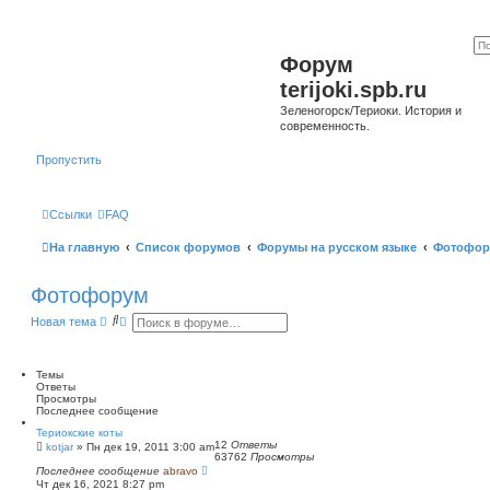
Форум
terijoki.spb.ru
Зеленогорск/Териоки. История и
современность.
Пропустить
Ссылки
FAQ
На главную
Список форумов
Форумы на русском языке
Фотофор
Фотофорум
П
Р
Новая тема
о
а
и
с
с
ш
к
и
Темы
р
Ответы
е
Просмотры
н
Последнее сообщение
н
Териокские коты
ы
12
Ответы
kotjar
»
Пн дек 19, 2011 3:00 am
й
63762
Просмотры
п
Последнее сообщение
abravo
о
Чт дек 16, 2021 8:27 pm
и