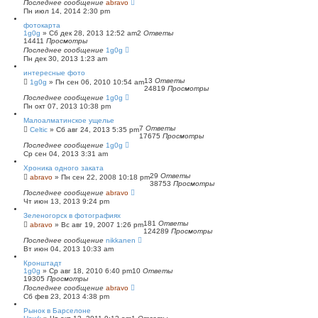
Последнее сообщение
abravo
Пн июл 14, 2014 2:30 pm
фотокарта
1g0g
»
Сб дек 28, 2013 12:52 am
2
Ответы
14411
Просмотры
Последнее сообщение
1g0g
Пн дек 30, 2013 1:23 am
интересные фото
13
Ответы
1g0g
»
Пн сен 06, 2010 10:54 am
24819
Просмотры
Последнее сообщение
1g0g
Пн окт 07, 2013 10:38 pm
Малоалматинское ущелье
7
Ответы
Celtic
»
Сб авг 24, 2013 5:35 pm
17675
Просмотры
Последнее сообщение
1g0g
Ср сен 04, 2013 3:31 am
Хроника одного заката
29
Ответы
abravo
»
Пн сен 22, 2008 10:18 pm
38753
Просмотры
Последнее сообщение
abravo
Чт июн 13, 2013 9:24 pm
Зеленогорск в фотографиях
181
Ответы
abravo
»
Вс авг 19, 2007 1:26 pm
124289
Просмотры
Последнее сообщение
nikkanen
Вт июн 04, 2013 10:33 am
Кронштадт
1g0g
»
Ср авг 18, 2010 6:40 pm
10
Ответы
19305
Просмотры
Последнее сообщение
abravo
Сб фев 23, 2013 4:38 pm
Рынок в Барселоне