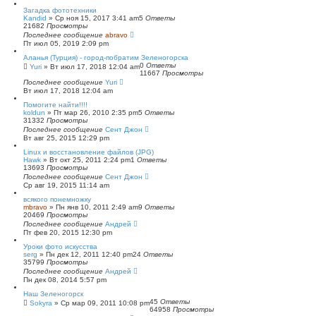
с
Загадка фототехники
к
Kandid
»
Ср ноя 15, 2017 3:41 am
5
Ответы
21682
Просмотры
Последнее сообщение
abravo
Пт июл 05, 2019 2:09 pm
Аланья (Турция) - город-побратим Зеленогорска
0
Ответы
Yuri
»
Вт июл 17, 2018 12:04 am
11667
Просмотры
Последнее сообщение
Yuri
Вт июл 17, 2018 12:04 am
Помогите найти!!!!
koldun
»
Пт мар 26, 2010 2:35 pm
5
Ответы
31332
Просмотры
Последнее сообщение
Сент Джон
Вт авг 25, 2015 12:29 pm
Linux и восстановление файлов (JPG)
Hawk
»
Вт окт 25, 2011 2:24 pm
1
Ответы
13693
Просмотры
Последнее сообщение
Сент Джон
Ср авг 19, 2015 11:14 am
всякого понемножку
mbravo
»
Пн янв 10, 2011 2:49 am
9
Ответы
20469
Просмотры
Последнее сообщение
Андрей
Пт фев 20, 2015 12:30 pm
Уроки фото искусства
serg
»
Пн дек 12, 2011 12:40 pm
24
Ответы
35799
Просмотры
Последнее сообщение
Андрей
Пн дек 08, 2014 5:57 pm
Наш Зеленогорск
45
Ответы
Sokyra
»
Ср мар 09, 2011 10:08 pm
64958
Просмотры