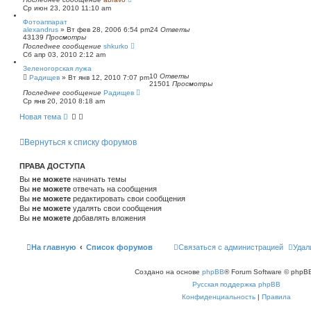
Ср июн 23, 2010 11:10 am
Фотоаппарат
alexandrus
»
Вт фев 28, 2006 6:54 pm
24
Ответы
43139
Просмотры
Последнее сообщение
shkurko
Сб апр 03, 2010 2:12 am
Зеленогорская лужа
10
Ответы
Радищев
»
Вт янв 12, 2010 7:07 pm
21501
Просмотры
Последнее сообщение
Радищев
Ср янв 20, 2010 8:18 am
Новая тема
Вернуться к списку форумов
ПРАВА ДОСТУПА
Вы
не можете
начинать темы
Вы
не можете
отвечать на сообщения
Вы
не можете
редактировать свои сообщения
Вы
не можете
удалять свои сообщения
Вы
не можете
добавлять вложения
На главную
Список форумов
Связаться с администрацией
Удал
Создано на основе
phpBB
® Forum Software © phpBB
Русская поддержка phpBB
Конфиденциальность
|
Правила