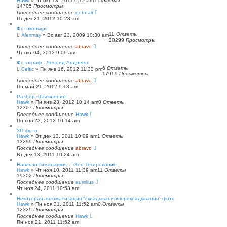
Hawk
»
Чт окт 13, 2011 9:12 am
1
Ответы
14705
Просмотры
Последнее сообщение
gobnait
Пт дек 21, 2012 10:28 am
Фотоконкурс
11
Ответы
Alexmay
»
Вс авг 23, 2009 10:30 am
20299
Просмотры
Последнее сообщение
abravo
Чт окт 04, 2012 9:06 am
Фотограф - Леонид Андреев
6
Ответы
Celtic
»
Пн янв 16, 2012 11:33 pm
17919
Просмотры
Последнее сообщение
abravo
Пн май 21, 2012 9:18 am
Разбор объявления
Hawk
»
Пн янв 23, 2012 10:14 am
0
Ответы
12307
Просмотры
Последнее сообщение
Hawk
Пн янв 23, 2012 10:14 am
3D фото
Hawk
»
Вт дек 13, 2011 10:09 am
1
Ответы
13299
Просмотры
Последнее сообщение
abravo
Вт дек 13, 2011 10:24 am
Навеяло Гималаями.... Geo-Тегирование
Hawk
»
Чт ноя 10, 2011 11:39 am
11
Ответы
19302
Просмотры
Последнее сообщение
aurelius
Чт ноя 24, 2011 10:53 am
Некоторая автоматизация "складывания\перекладывания" фото
Hawk
»
Пн ноя 21, 2011 11:52 am
0
Ответы
12329
Просмотры
Последнее сообщение
Hawk
Пн ноя 21, 2011 11:52 am