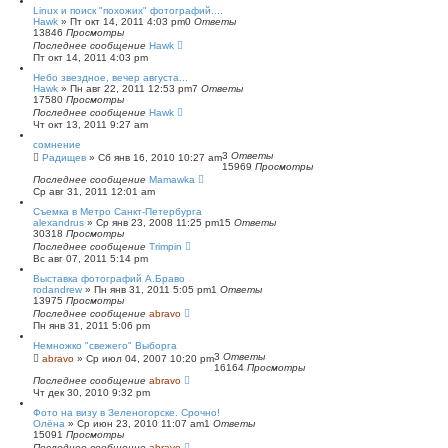
Linux и поиск "похожих" фотографий....
Hawk
»
Пт окт 14, 2011 4:03 pm
0
Ответы
13846
Просмотры
Последнее сообщение
Hawk
Пт окт 14, 2011 4:03 pm
Небо звездное, вечер августа...
Hawk
»
Пн авг 22, 2011 12:53 pm
7
Ответы
17580
Просмотры
Последнее сообщение
Hawk
Чт окт 13, 2011 9:27 am
сомнение
3
Ответы
Радищев
»
Сб янв 16, 2010 10:27 am
15969
Просмотры
Последнее сообщение
Mamawka
Ср авг 31, 2011 12:01 am
Съемка в Метро Санкт-Петербурга
alexandrus
»
Ср янв 23, 2008 11:25 pm
15
Ответы
30318
Просмотры
Последнее сообщение
Trimpin
Вс авг 07, 2011 5:14 pm
Выставка фотографий А.Браво
rodandrew
»
Пн янв 31, 2011 5:05 pm
1
Ответы
13975
Просмотры
Последнее сообщение
abravo
Пн янв 31, 2011 5:06 pm
Немножко "свежего" Выборга
3
Ответы
abravo
»
Ср июл 04, 2007 10:20 pm
16164
Просмотры
Последнее сообщение
abravo
Чт дек 30, 2010 9:32 pm
Фото на визу в Зеленогорске. Срочно!
Олёна
»
Ср июн 23, 2010 11:07 am
1
Ответы
15091
Просмотры
Последнее сообщение
abravo