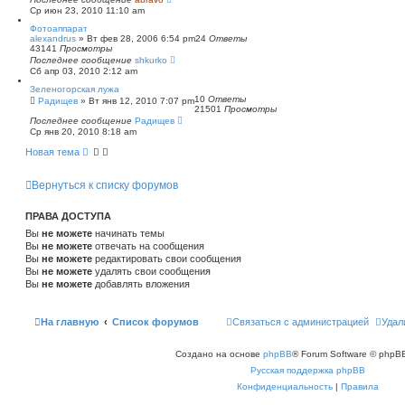
Ср июн 23, 2010 11:10 am
Фотоаппарат
alexandrus
»
Вт фев 28, 2006 6:54 pm
24
Ответы
43141
Просмотры
Последнее сообщение
shkurko
Сб апр 03, 2010 2:12 am
Зеленогорская лужа
10
Ответы
Радищев
»
Вт янв 12, 2010 7:07 pm
21501
Просмотры
Последнее сообщение
Радищев
Ср янв 20, 2010 8:18 am
Новая тема
Вернуться к списку форумов
ПРАВА ДОСТУПА
Вы
не можете
начинать темы
Вы
не можете
отвечать на сообщения
Вы
не можете
редактировать свои сообщения
Вы
не можете
удалять свои сообщения
Вы
не можете
добавлять вложения
На главную
Список форумов
Связаться с администрацией
Удал
Создано на основе
phpBB
® Forum Software © phpBB
Русская поддержка phpBB
Конфиденциальность
|
Правила