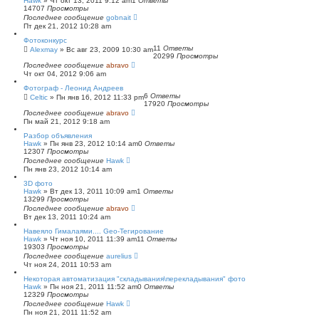
Hawk
»
Чт окт 13, 2011 9:12 am
1
Ответы
14707
Просмотры
Последнее сообщение
gobnait
Пт дек 21, 2012 10:28 am
Фотоконкурс
11
Ответы
Alexmay
»
Вс авг 23, 2009 10:30 am
20299
Просмотры
Последнее сообщение
abravo
Чт окт 04, 2012 9:06 am
Фотограф - Леонид Андреев
6
Ответы
Celtic
»
Пн янв 16, 2012 11:33 pm
17920
Просмотры
Последнее сообщение
abravo
Пн май 21, 2012 9:18 am
Разбор объявления
Hawk
»
Пн янв 23, 2012 10:14 am
0
Ответы
12307
Просмотры
Последнее сообщение
Hawk
Пн янв 23, 2012 10:14 am
3D фото
Hawk
»
Вт дек 13, 2011 10:09 am
1
Ответы
13299
Просмотры
Последнее сообщение
abravo
Вт дек 13, 2011 10:24 am
Навеяло Гималаями.... Geo-Тегирование
Hawk
»
Чт ноя 10, 2011 11:39 am
11
Ответы
19303
Просмотры
Последнее сообщение
aurelius
Чт ноя 24, 2011 10:53 am
Некоторая автоматизация "складывания\перекладывания" фото
Hawk
»
Пн ноя 21, 2011 11:52 am
0
Ответы
12329
Просмотры
Последнее сообщение
Hawk
Пн ноя 21, 2011 11:52 am