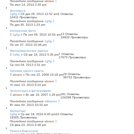
Последнее сообщение
abravo
Пн июл 14, 2014 2:30 pm
фотокарта
1g0g
»
Сб дек 28, 2013 12:52 am
2
Ответы
14411
Просмотры
Последнее сообщение
1g0g
Пн дек 30, 2013 1:23 am
интересные фото
13
Ответы
1g0g
»
Пн сен 06, 2010 10:54 am
24820
Просмотры
Последнее сообщение
1g0g
Пн окт 07, 2013 10:38 pm
Малоалматинское ущелье
7
Ответы
Celtic
»
Сб авг 24, 2013 5:35 pm
17675
Просмотры
Последнее сообщение
1g0g
Ср сен 04, 2013 3:31 am
Хроника одного заката
29
Ответы
abravo
»
Пн сен 22, 2008 10:18 pm
38753
Просмотры
Последнее сообщение
abravo
Чт июн 13, 2013 9:24 pm
Зеленогорск в фотографиях
181
Ответы
abravo
»
Вс авг 19, 2007 1:26 pm
124298
Просмотры
Последнее сообщение
nikkanen
Вт июн 04, 2013 10:33 am
Кронштадт
1g0g
»
Ср авг 18, 2010 6:40 pm
10
Ответы
19305
Просмотры
Последнее сообщение
abravo
Сб фев 23, 2013 4:38 pm
Рынок в Барселоне