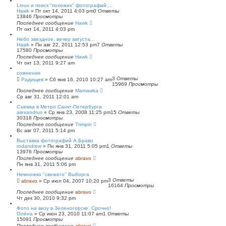
Linux и поиск "похожих" фотографий....
Hawk
»
Пт окт 14, 2011 4:03 pm
0
Ответы
13846
Просмотры
Последнее сообщение
Hawk
Пт окт 14, 2011 4:03 pm
Небо звездное, вечер августа...
Hawk
»
Пн авг 22, 2011 12:53 pm
7
Ответы
17580
Просмотры
Последнее сообщение
Hawk
Чт окт 13, 2011 9:27 am
сомнение
3
Ответы
Радищев
»
Сб янв 16, 2010 10:27 am
15969
Просмотры
Последнее сообщение
Mamawka
Ср авг 31, 2011 12:01 am
Съемка в Метро Санкт-Петербурга
alexandrus
»
Ср янв 23, 2008 11:25 pm
15
Ответы
30318
Просмотры
Последнее сообщение
Trimpin
Вс авг 07, 2011 5:14 pm
Выставка фотографий А.Браво
rodandrew
»
Пн янв 31, 2011 5:05 pm
1
Ответы
13976
Просмотры
Последнее сообщение
abravo
Пн янв 31, 2011 5:06 pm
Немножко "свежего" Выборга
3
Ответы
abravo
»
Ср июл 04, 2007 10:20 pm
16164
Просмотры
Последнее сообщение
abravo
Чт дек 30, 2010 9:32 pm
Фото на визу в Зеленогорске. Срочно!
Олёна
»
Ср июн 23, 2010 11:07 am
1
Ответы
15091
Просмотры
Последнее сообщение
abravo