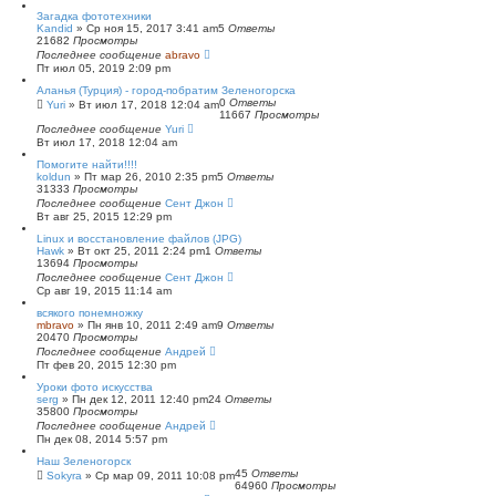
с
Загадка фототехники
к
Kandid
»
Ср ноя 15, 2017 3:41 am
5
Ответы
21682
Просмотры
Последнее сообщение
abravo
Пт июл 05, 2019 2:09 pm
Аланья (Турция) - город-побратим Зеленогорска
0
Ответы
Yuri
»
Вт июл 17, 2018 12:04 am
11667
Просмотры
Последнее сообщение
Yuri
Вт июл 17, 2018 12:04 am
Помогите найти!!!!
koldun
»
Пт мар 26, 2010 2:35 pm
5
Ответы
31333
Просмотры
Последнее сообщение
Сент Джон
Вт авг 25, 2015 12:29 pm
Linux и восстановление файлов (JPG)
Hawk
»
Вт окт 25, 2011 2:24 pm
1
Ответы
13694
Просмотры
Последнее сообщение
Сент Джон
Ср авг 19, 2015 11:14 am
всякого понемножку
mbravo
»
Пн янв 10, 2011 2:49 am
9
Ответы
20470
Просмотры
Последнее сообщение
Андрей
Пт фев 20, 2015 12:30 pm
Уроки фото искусства
serg
»
Пн дек 12, 2011 12:40 pm
24
Ответы
35800
Просмотры
Последнее сообщение
Андрей
Пн дек 08, 2014 5:57 pm
Наш Зеленогорск
45
Ответы
Sokyra
»
Ср мар 09, 2011 10:08 pm
64960
Просмотры