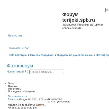
Форум
terijoki.spb.ru
Зеленогорск/Териоки. История и
современность.
Пропустить
Ссылки
FAQ
На главную
Список форумов
Форумы на русском языке
Фотофор
Фотофорум
П
Р
Новая тема
о
а
и
с
с
ш
к
и
Темы
р
Ответы
е
Просмотры
н
Последнее сообщение
н
Териокские коты
ы
12
Ответы
kotjar
»
Пн дек 19, 2011 3:00 am
й
63775
Просмотры
п
Последнее сообщение
abravo
о
Чт дек 16, 2021 8:27 pm
и