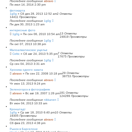
Последнее сообщение
abravo
Пн июл 14, 2014 2:30 pm
фотокарта
1g0g
»
Сб дек 28, 2013 12:52 am
2
Ответы
14411
Просмотры
Последнее сообщение
1g0g
Пн дек 30, 2013 1:23 am
интересные фото
13
Ответы
1g0g
»
Пн сен 06, 2010 10:54 am
24819
Просмотры
Последнее сообщение
1g0g
Пн окт 07, 2013 10:38 pm
Малоалматинское ущелье
7
Ответы
Celtic
»
Сб авг 24, 2013 5:35 pm
17675
Просмотры
Последнее сообщение
1g0g
Ср сен 04, 2013 3:31 am
Хроника одного заката
29
Ответы
abravo
»
Пн сен 22, 2008 10:18 pm
38753
Просмотры
Последнее сообщение
abravo
Чт июн 13, 2013 9:24 pm
Зеленогорск в фотографиях
181
Ответы
abravo
»
Вс авг 19, 2007 1:26 pm
124289
Просмотры
Последнее сообщение
nikkanen
Вт июн 04, 2013 10:33 am
Кронштадт
1g0g
»
Ср авг 18, 2010 6:40 pm
10
Ответы
19305
Просмотры
Последнее сообщение
abravo
Сб фев 23, 2013 4:38 pm
Рынок в Барселоне