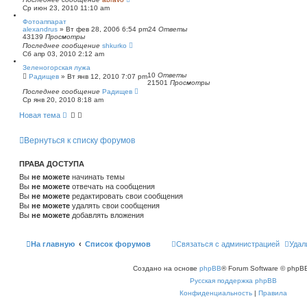
Ср июн 23, 2010 11:10 am
Фотоаппарат
alexandrus
»
Вт фев 28, 2006 6:54 pm
24
Ответы
43139
Просмотры
Последнее сообщение
shkurko
Сб апр 03, 2010 2:12 am
Зеленогорская лужа
10
Ответы
Радищев
»
Вт янв 12, 2010 7:07 pm
21501
Просмотры
Последнее сообщение
Радищев
Ср янв 20, 2010 8:18 am
Новая тема
Вернуться к списку форумов
ПРАВА ДОСТУПА
Вы
не можете
начинать темы
Вы
не можете
отвечать на сообщения
Вы
не можете
редактировать свои сообщения
Вы
не можете
удалять свои сообщения
Вы
не можете
добавлять вложения
На главную
Список форумов
Связаться с администрацией
Удал
Создано на основе
phpBB
® Forum Software © phpBB
Русская поддержка phpBB
Конфиденциальность
|
Правила