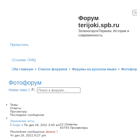
Форум
terijoki.spb.ru
Зеленогорск/Териоки. История и
современность.
Пропустить
Ссылки
FAQ
На главную
Список форумов
Форумы на русском языке
Фотофор
Фотофорум
П
Р
Новая тема
о
а
и
с
с
ш
к
и
Темы
р
Ответы
е
Просмотры
н
Последнее сообщение
н
Териокские коты
ы
12
Ответы
kotjar
»
Пн дек 19, 2011 3:00 am
й
63755
Просмотры
п
Последнее сообщение
abravo
о
Чт дек 16, 2021 8:27 pm
и