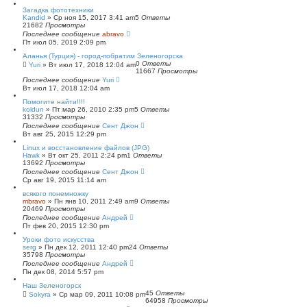
с
Загадка фототехники
к
Kandid
»
Ср ноя 15, 2017 3:41 am
5
Ответы
21682
Просмотры
Последнее сообщение
abravo
Пт июл 05, 2019 2:09 pm
Аланья (Турция) - город-побратим Зеленогорска
0
Ответы
Yuri
»
Вт июл 17, 2018 12:04 am
11667
Просмотры
Последнее сообщение
Yuri
Вт июл 17, 2018 12:04 am
Помогите найти!!!!
koldun
»
Пт мар 26, 2010 2:35 pm
5
Ответы
31332
Просмотры
Последнее сообщение
Сент Джон
Вт авг 25, 2015 12:29 pm
Linux и восстановление файлов (JPG)
Hawk
»
Вт окт 25, 2011 2:24 pm
1
Ответы
13692
Просмотры
Последнее сообщение
Сент Джон
Ср авг 19, 2015 11:14 am
всякого понемножку
mbravo
»
Пн янв 10, 2011 2:49 am
9
Ответы
20469
Просмотры
Последнее сообщение
Андрей
Пт фев 20, 2015 12:30 pm
Уроки фото искусства
serg
»
Пн дек 12, 2011 12:40 pm
24
Ответы
35798
Просмотры
Последнее сообщение
Андрей
Пн дек 08, 2014 5:57 pm
Наш Зеленогорск
45
Ответы
Sokyra
»
Ср мар 09, 2011 10:08 pm
64958
Просмотры