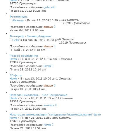
Hawk
»
Чт окт 13, 2011 9:12 am
1
Ответы
14705
Просмотры
Последнее сообщение
gobnait
Пт дек 21, 2012 10:28 am
Фотоконкурс
11
Ответы
Alexmay
»
Вс авг 23, 2009 10:30 am
20299
Просмотры
Последнее сообщение
abravo
Чт окт 04, 2012 9:06 am
Фотограф - Леонид Андреев
6
Ответы
Celtic
»
Пн янв 16, 2012 11:33 pm
17919
Просмотры
Последнее сообщение
abravo
Пн май 21, 2012 9:18 am
Разбор объявления
Hawk
»
Пн янв 23, 2012 10:14 am
0
Ответы
12307
Просмотры
Последнее сообщение
Hawk
Пн янв 23, 2012 10:14 am
3D фото
Hawk
»
Вт дек 13, 2011 10:09 am
1
Ответы
13299
Просмотры
Последнее сообщение
abravo
Вт дек 13, 2011 10:24 am
Навеяло Гималаями.... Geo-Тегирование
Hawk
»
Чт ноя 10, 2011 11:39 am
11
Ответы
19301
Просмотры
Последнее сообщение
aurelius
Чт ноя 24, 2011 10:53 am
Некоторая автоматизация "складывания\перекладывания" фото
Hawk
»
Пн ноя 21, 2011 11:52 am
0
Ответы
12329
Просмотры
Последнее сообщение
Hawk
Пн ноя 21, 2011 11:52 am