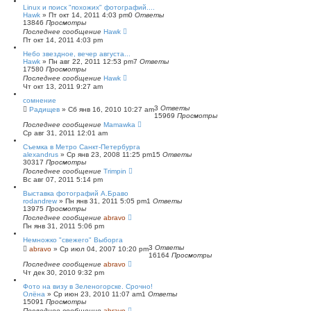
Linux и поиск "похожих" фотографий....
Hawk
»
Пт окт 14, 2011 4:03 pm
0
Ответы
13846
Просмотры
Последнее сообщение
Hawk
Пт окт 14, 2011 4:03 pm
Небо звездное, вечер августа...
Hawk
»
Пн авг 22, 2011 12:53 pm
7
Ответы
17580
Просмотры
Последнее сообщение
Hawk
Чт окт 13, 2011 9:27 am
сомнение
3
Ответы
Радищев
»
Сб янв 16, 2010 10:27 am
15969
Просмотры
Последнее сообщение
Mamawka
Ср авг 31, 2011 12:01 am
Съемка в Метро Санкт-Петербурга
alexandrus
»
Ср янв 23, 2008 11:25 pm
15
Ответы
30317
Просмотры
Последнее сообщение
Trimpin
Вс авг 07, 2011 5:14 pm
Выставка фотографий А.Браво
rodandrew
»
Пн янв 31, 2011 5:05 pm
1
Ответы
13975
Просмотры
Последнее сообщение
abravo
Пн янв 31, 2011 5:06 pm
Немножко "свежего" Выборга
3
Ответы
abravo
»
Ср июл 04, 2007 10:20 pm
16164
Просмотры
Последнее сообщение
abravo
Чт дек 30, 2010 9:32 pm
Фото на визу в Зеленогорске. Срочно!
Олёна
»
Ср июн 23, 2010 11:07 am
1
Ответы
15091
Просмотры
Последнее сообщение
abravo