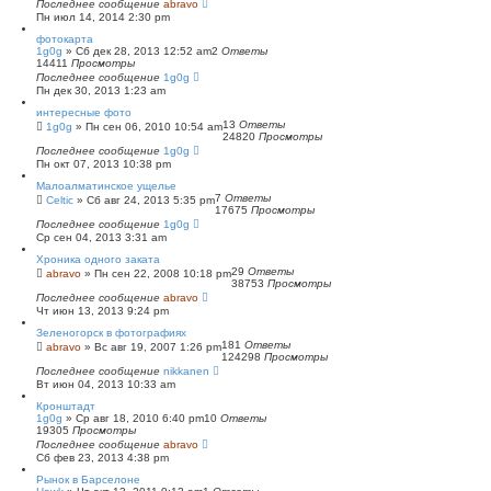
Последнее сообщение
abravo
Пн июл 14, 2014 2:30 pm
фотокарта
1g0g
»
Сб дек 28, 2013 12:52 am
2
Ответы
14411
Просмотры
Последнее сообщение
1g0g
Пн дек 30, 2013 1:23 am
интересные фото
13
Ответы
1g0g
»
Пн сен 06, 2010 10:54 am
24820
Просмотры
Последнее сообщение
1g0g
Пн окт 07, 2013 10:38 pm
Малоалматинское ущелье
7
Ответы
Celtic
»
Сб авг 24, 2013 5:35 pm
17675
Просмотры
Последнее сообщение
1g0g
Ср сен 04, 2013 3:31 am
Хроника одного заката
29
Ответы
abravo
»
Пн сен 22, 2008 10:18 pm
38753
Просмотры
Последнее сообщение
abravo
Чт июн 13, 2013 9:24 pm
Зеленогорск в фотографиях
181
Ответы
abravo
»
Вс авг 19, 2007 1:26 pm
124298
Просмотры
Последнее сообщение
nikkanen
Вт июн 04, 2013 10:33 am
Кронштадт
1g0g
»
Ср авг 18, 2010 6:40 pm
10
Ответы
19305
Просмотры
Последнее сообщение
abravo
Сб фев 23, 2013 4:38 pm
Рынок в Барселоне