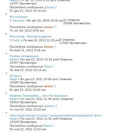
Hawk
»
Чт окт 13, 2011 9:12 am
1
Ответы
14707
Просмотры
Последнее сообщение
gobnait
Пт дек 21, 2012 10:28 am
Фотоконкурс
11
Ответы
Alexmay
»
Вс авг 23, 2009 10:30 am
20299
Просмотры
Последнее сообщение
abravo
Чт окт 04, 2012 9:06 am
Фотограф - Леонид Андреев
6
Ответы
Celtic
»
Пн янв 16, 2012 11:33 pm
17920
Просмотры
Последнее сообщение
abravo
Пн май 21, 2012 9:18 am
Разбор объявления
Hawk
»
Пн янв 23, 2012 10:14 am
0
Ответы
12307
Просмотры
Последнее сообщение
Hawk
Пн янв 23, 2012 10:14 am
3D фото
Hawk
»
Вт дек 13, 2011 10:09 am
1
Ответы
13299
Просмотры
Последнее сообщение
abravo
Вт дек 13, 2011 10:24 am
Навеяло Гималаями.... Geo-Тегирование
Hawk
»
Чт ноя 10, 2011 11:39 am
11
Ответы
19303
Просмотры
Последнее сообщение
aurelius
Чт ноя 24, 2011 10:53 am
Некоторая автоматизация "складывания\перекладывания" фото
Hawk
»
Пн ноя 21, 2011 11:52 am
0
Ответы
12329
Просмотры
Последнее сообщение
Hawk
Пн ноя 21, 2011 11:52 am