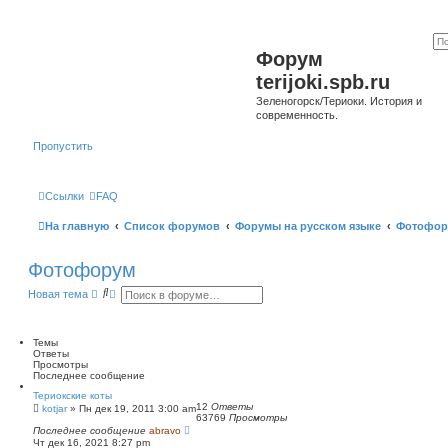
Форум
terijoki.spb.ru
Зеленогорск/Териоки. История и
современность.
Пропустить
Ссылки
FAQ
На главную
Список форумов
Форумы на русском языке
Фотофор
Фотофорум
П
Р
Новая тема
о
а
и
с
с
ш
к
и
Темы
р
Ответы
е
Просмотры
н
Последнее сообщение
н
Териокские коты
ы
12
Ответы
kotjar
»
Пн дек 19, 2011 3:00 am
й
63769
Просмотры
п
Последнее сообщение
abravo
о
Чт дек 16, 2021 8:27 pm
и