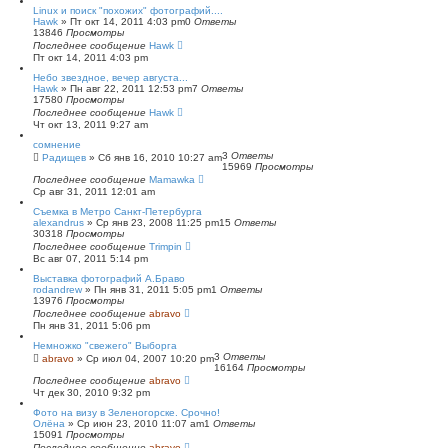
Linux и поиск "похожих" фотографий....
Hawk
»
Пт окт 14, 2011 4:03 pm
0
Ответы
13846
Просмотры
Последнее сообщение
Hawk
Пт окт 14, 2011 4:03 pm
Небо звездное, вечер августа...
Hawk
»
Пн авг 22, 2011 12:53 pm
7
Ответы
17580
Просмотры
Последнее сообщение
Hawk
Чт окт 13, 2011 9:27 am
сомнение
3
Ответы
Радищев
»
Сб янв 16, 2010 10:27 am
15969
Просмотры
Последнее сообщение
Mamawka
Ср авг 31, 2011 12:01 am
Съемка в Метро Санкт-Петербурга
alexandrus
»
Ср янв 23, 2008 11:25 pm
15
Ответы
30318
Просмотры
Последнее сообщение
Trimpin
Вс авг 07, 2011 5:14 pm
Выставка фотографий А.Браво
rodandrew
»
Пн янв 31, 2011 5:05 pm
1
Ответы
13976
Просмотры
Последнее сообщение
abravo
Пн янв 31, 2011 5:06 pm
Немножко "свежего" Выборга
3
Ответы
abravo
»
Ср июл 04, 2007 10:20 pm
16164
Просмотры
Последнее сообщение
abravo
Чт дек 30, 2010 9:32 pm
Фото на визу в Зеленогорске. Срочно!
Олёна
»
Ср июн 23, 2010 11:07 am
1
Ответы
15091
Просмотры
Последнее сообщение
abravo