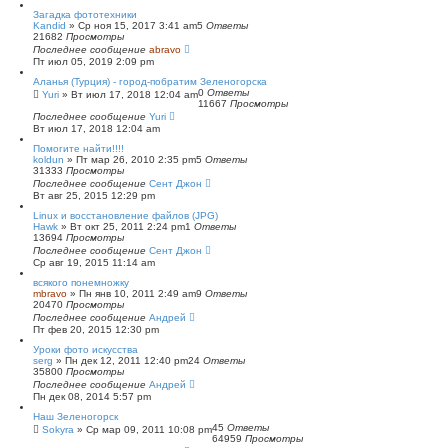
с
Загадка фототехники
к
Kandid
»
Ср ноя 15, 2017 3:41 am
5
Ответы
21682
Просмотры
Последнее сообщение
abravo
Пт июл 05, 2019 2:09 pm
Аланья (Турция) - город-побратим Зеленогорска
0
Ответы
Yuri
»
Вт июл 17, 2018 12:04 am
11667
Просмотры
Последнее сообщение
Yuri
Вт июл 17, 2018 12:04 am
Помогите найти!!!!
koldun
»
Пт мар 26, 2010 2:35 pm
5
Ответы
31333
Просмотры
Последнее сообщение
Сент Джон
Вт авг 25, 2015 12:29 pm
Linux и восстановление файлов (JPG)
Hawk
»
Вт окт 25, 2011 2:24 pm
1
Ответы
13694
Просмотры
Последнее сообщение
Сент Джон
Ср авг 19, 2015 11:14 am
всякого понемножку
mbravo
»
Пн янв 10, 2011 2:49 am
9
Ответы
20470
Просмотры
Последнее сообщение
Андрей
Пт фев 20, 2015 12:30 pm
Уроки фото искусства
serg
»
Пн дек 12, 2011 12:40 pm
24
Ответы
35800
Просмотры
Последнее сообщение
Андрей
Пн дек 08, 2014 5:57 pm
Наш Зеленогорск
45
Ответы
Sokyra
»
Ср мар 09, 2011 10:08 pm
64959
Просмотры