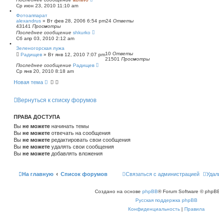
Ср июн 23, 2010 11:10 am
Фотоаппарат
alexandrus
»
Вт фев 28, 2006 6:54 pm
24
Ответы
43141
Просмотры
Последнее сообщение
shkurko
Сб апр 03, 2010 2:12 am
Зеленогорская лужа
10
Ответы
Радищев
»
Вт янв 12, 2010 7:07 pm
21501
Просмотры
Последнее сообщение
Радищев
Ср янв 20, 2010 8:18 am
Новая тема
Вернуться к списку форумов
ПРАВА ДОСТУПА
Вы
не можете
начинать темы
Вы
не можете
отвечать на сообщения
Вы
не можете
редактировать свои сообщения
Вы
не можете
удалять свои сообщения
Вы
не можете
добавлять вложения
На главную
Список форумов
Связаться с администрацией
Удал
Создано на основе
phpBB
® Forum Software © phpBB
Русская поддержка phpBB
Конфиденциальность
|
Правила