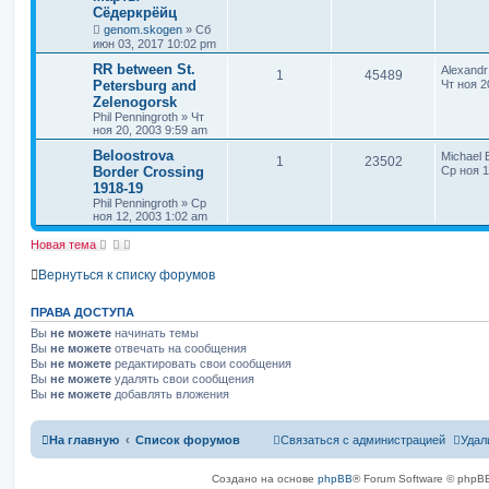
Сёдеркрёйц
с
к
genom.skogen
»
Сб
июн 03, 2017 10:02 pm
RR between St.
Alexandr
1
45489
Petersburg and
Чт ноя 2
Zelenogorsk
Phil Penningroth
»
Чт
ноя 20, 2003 9:59 am
Beloostrova
Michael 
1
23502
Border Crossing
Ср ноя 1
1918-19
Phil Penningroth
»
Ср
ноя 12, 2003 1:02 am
Новая тема
Вернуться к списку форумов
ПРАВА ДОСТУПА
Вы
не можете
начинать темы
Вы
не можете
отвечать на сообщения
Вы
не можете
редактировать свои сообщения
Вы
не можете
удалять свои сообщения
Вы
не можете
добавлять вложения
На главную
Список форумов
Связаться с администрацией
Удал
Создано на основе
phpBB
® Forum Software © phpBB