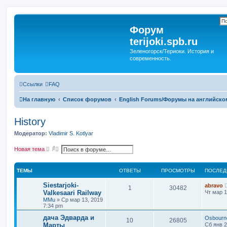
Форум
terijoki.spb.ru
Зеленогорск/Териоки. История и
современность.
Ссылки
FAQ
На главную
Список форумов
English Forums/Форумы на английско
History
Модератор:
Vladimir S. Kotlyar
П
Р
Новая тема
о
а
и
с
с
ш
ТЕМЫ
ОТВЕТЫ
ПРОСМОТРЫ
ПОСЛЕД
к
и
р
е
Siestarjoki-
abravo
1
30482
н
Valkesaari Railway
Чт мар 1
н
MMu
»
Ср мар 13, 2019
ы
7:34 pm
й
п
дача Эдварда и
Osbourn
10
26805
о
Марты
Сб янв 2
и