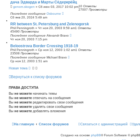
дача Эдварда и Марты Сёдеркрёйц
с
10
Ответы
genom.skogen
»
Сб июн 03, 2017 10:02 pm
к
27007
Просмотры
Последнее сообщение
Osbourne
Сб янв 20, 2024 5:49 am
RR between St. Petersburg and Zelenogorsk
Phil Penningroth
»
Чт ноя 20, 2003 9:59 am
1
Ответы
45490
Просмотры
Последнее сообщение
Alexandr Bravo
Чт ноя 20, 2003 7:15 pm
Beloostrova Border Crossing 1918-19
Phil Penningroth
»
Ср ноя 12, 2003 1:02 am
1
Ответы
23508
Просмотры
Последнее сообщение
Michael Bravo
Ср ноя 12, 2003 1:51 am
Новая тема
Вернуться к списку форумов
ПРАВА ДОСТУПА
Вы
не можете
начинать темы
Вы
не можете
отвечать на сообщения
Вы
не можете
редактировать свои сообщения
Вы
не можете
удалять свои сообщения
Вы
не можете
добавлять вложения
На главную
Список форумов
Связаться с администрацией
Удал
Создано на основе
phpBB
® Forum Software © phpBB