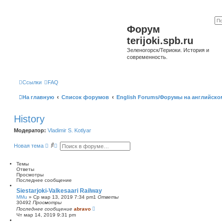
Форум
terijoki.spb.ru
Зеленогорск/Териоки. История и
современность.
Ссылки
FAQ
На главную
Список форумов
English Forums/Форумы на английско
History
Модератор:
Vladimir S. Kotlyar
П
Р
Новая тема
о
а
и
с
с
ш
Темы
к
и
Ответы
р
Просмотры
е
Последнее сообщение
н
Siestarjoki-Valkesaari Railway
н
MMu
»
Ср мар 13, 2019 7:34 pm
1
Ответы
ы
30492
Просмотры
й
Последнее сообщение
abravo
п
Чт мар 14, 2019 9:31 pm
о
и