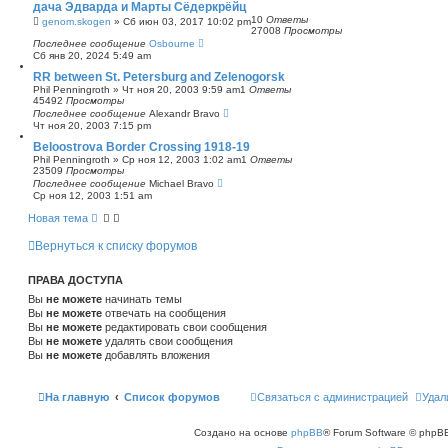
дача Эдварда и Марты Сёдеркрёйц
с
10
Ответы
genom.skogen
»
Сб июн 03, 2017 10:02 pm
к
27008
Просмотры
Последнее сообщение
Osbourne
Сб янв 20, 2024 5:49 am
RR between St. Petersburg and Zelenogorsk
Phil Penningroth
»
Чт ноя 20, 2003 9:59 am
1
Ответы
45492
Просмотры
Последнее сообщение
Alexandr Bravo
Чт ноя 20, 2003 7:15 pm
Beloostrova Border Crossing 1918-19
Phil Penningroth
»
Ср ноя 12, 2003 1:02 am
1
Ответы
23509
Просмотры
Последнее сообщение
Michael Bravo
Ср ноя 12, 2003 1:51 am
Новая тема
Вернуться к списку форумов
ПРАВА ДОСТУПА
Вы
не можете
начинать темы
Вы
не можете
отвечать на сообщения
Вы
не можете
редактировать свои сообщения
Вы
не можете
удалять свои сообщения
Вы
не можете
добавлять вложения
На главную
Список форумов
Связаться с администрацией
Удал
Создано на основе
phpBB
® Forum Software © phpBB