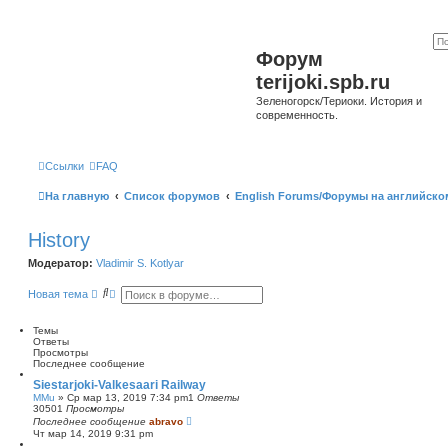
Форум
terijoki.spb.ru
Зеленогорск/Териоки. История и
современность.
Ссылки
FAQ
На главную
Список форумов
English Forums/Форумы на английско
History
Модератор:
Vladimir S. Kotlyar
П
Р
Новая тема
о
а
и
с
с
ш
Темы
к
и
Ответы
р
Просмотры
е
Последнее сообщение
н
Siestarjoki-Valkesaari Railway
н
MMu
»
Ср мар 13, 2019 7:34 pm
1
Ответы
ы
30501
Просмотры
й
Последнее сообщение
abravo
п
Чт мар 14, 2019 9:31 pm
о
и