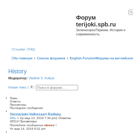
Форум
terijoki.spb.ru
Зеленогорск/Териоки. История и
современность.
Ссылки
FAQ
На главную
Список форумов
English Forums/Форумы на английско
History
Модератор:
Vladimir S. Kotlyar
П
Р
Новая тема
о
а
и
с
с
ш
Темы
к
и
Ответы
р
Просмотры
е
Последнее сообщение
н
Siestarjoki-Valkesaari Railway
н
MMu
»
Ср мар 13, 2019 7:34 pm
1
Ответы
ы
30513
Просмотры
й
Последнее сообщение
abravo
п
Чт мар 14, 2019 9:31 pm
о
и