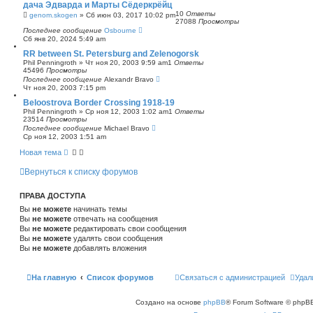
дача Эдварда и Марты Сёдеркрёйц
с
10
Ответы
genom.skogen
»
Сб июн 03, 2017 10:02 pm
к
27088
Просмотры
Последнее сообщение
Osbourne
Сб янв 20, 2024 5:49 am
RR between St. Petersburg and Zelenogorsk
Phil Penningroth
»
Чт ноя 20, 2003 9:59 am
1
Ответы
45496
Просмотры
Последнее сообщение
Alexandr Bravo
Чт ноя 20, 2003 7:15 pm
Beloostrova Border Crossing 1918-19
Phil Penningroth
»
Ср ноя 12, 2003 1:02 am
1
Ответы
23514
Просмотры
Последнее сообщение
Michael Bravo
Ср ноя 12, 2003 1:51 am
Новая тема
Вернуться к списку форумов
ПРАВА ДОСТУПА
Вы
не можете
начинать темы
Вы
не можете
отвечать на сообщения
Вы
не можете
редактировать свои сообщения
Вы
не можете
удалять свои сообщения
Вы
не можете
добавлять вложения
На главную
Список форумов
Связаться с администрацией
Удал
Создано на основе
phpBB
® Forum Software © phpBB