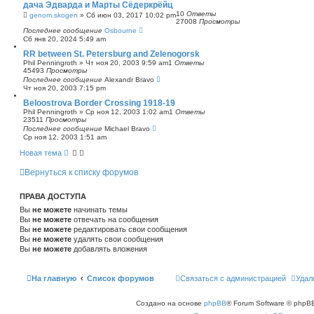
дача Эдварда и Марты Сёдеркрёйц
с
10
Ответы
genom.skogen
»
Сб июн 03, 2017 10:02 pm
к
27008
Просмотры
Последнее сообщение
Osbourne
Сб янв 20, 2024 5:49 am
RR between St. Petersburg and Zelenogorsk
Phil Penningroth
»
Чт ноя 20, 2003 9:59 am
1
Ответы
45493
Просмотры
Последнее сообщение
Alexandr Bravo
Чт ноя 20, 2003 7:15 pm
Beloostrova Border Crossing 1918-19
Phil Penningroth
»
Ср ноя 12, 2003 1:02 am
1
Ответы
23511
Просмотры
Последнее сообщение
Michael Bravo
Ср ноя 12, 2003 1:51 am
Новая тема
Вернуться к списку форумов
ПРАВА ДОСТУПА
Вы
не можете
начинать темы
Вы
не можете
отвечать на сообщения
Вы
не можете
редактировать свои сообщения
Вы
не можете
удалять свои сообщения
Вы
не можете
добавлять вложения
На главную
Список форумов
Связаться с администрацией
Удал
Создано на основе
phpBB
® Forum Software © phpBB