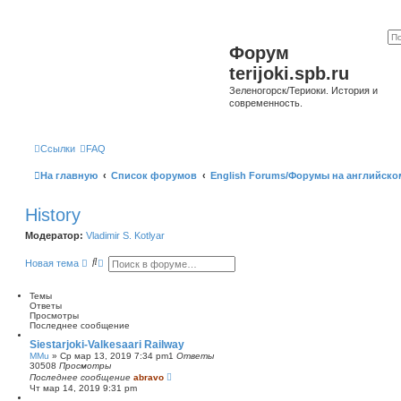
Форум
terijoki.spb.ru
Зеленогорск/Териоки. История и
современность.
Ссылки
FAQ
На главную
Список форумов
English Forums/Форумы на английско
History
Модератор:
Vladimir S. Kotlyar
П
Р
Новая тема
о
а
и
с
с
ш
Темы
к
и
Ответы
р
Просмотры
е
Последнее сообщение
н
Siestarjoki-Valkesaari Railway
н
MMu
»
Ср мар 13, 2019 7:34 pm
1
Ответы
ы
30508
Просмотры
й
Последнее сообщение
abravo
п
Чт мар 14, 2019 9:31 pm
о
и