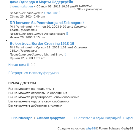
дача Эдварда и Марты Сёдеркрёйц
с
10
Ответы
genom.skogen
»
Сб июн 03, 2017 10:02 pm
к
27089
Просмотры
Последнее сообщение
Osbourne
Сб янв 20, 2024 5:49 am
RR between St. Petersburg and Zelenogorsk
Phil Penningroth
»
Чт ноя 20, 2003 9:59 am
1
Ответы
45496
Просмотры
Последнее сообщение
Alexandr Bravo
Чт ноя 20, 2003 7:15 pm
Beloostrova Border Crossing 1918-19
Phil Penningroth
»
Ср ноя 12, 2003 1:02 am
1
Ответы
23514
Просмотры
Последнее сообщение
Michael Bravo
Ср ноя 12, 2003 1:51 am
Новая тема
Вернуться к списку форумов
ПРАВА ДОСТУПА
Вы
не можете
начинать темы
Вы
не можете
отвечать на сообщения
Вы
не можете
редактировать свои сообщения
Вы
не можете
удалять свои сообщения
Вы
не можете
добавлять вложения
На главную
Список форумов
Связаться с администрацией
Удал
Создано на основе
phpBB
® Forum Software © phpBB