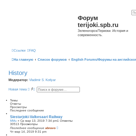
Форум
terijoki.spb.ru
Зеленогорск/Териоки. История и
современность.
Ссылки
FAQ
На главную
Список форумов
English Forums/Форумы на английско
History
Модератор:
Vladimir S. Kotlyar
П
Р
Новая тема
о
а
и
с
с
ш
Темы
к
и
Ответы
р
Просмотры
е
Последнее сообщение
н
Siestarjoki-Valkesaari Railway
н
MMu
»
Ср мар 13, 2019 7:34 pm
1
Ответы
ы
30513
Просмотры
й
Последнее сообщение
abravo
п
Чт мар 14, 2019 9:31 pm
о
и