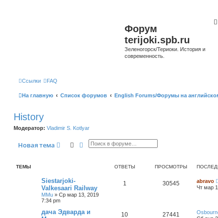
Форум
terijoki.spb.ru
Зеленогорск/Териоки. История и
современность.
Ссылки
FAQ
На главную
Список форумов
English Forums/Форумы на английско
History
Модератор:
Vladimir S. Kotlyar
Поиск
Расширенный поиск
Новая тема
ТЕМЫ
ОТВЕТЫ
ПРОСМОТРЫ
ПОСЛЕД
Siestarjoki-
abravo
1
30545
Valkesaari Railway
Чт мар 1
MMu
»
Ср мар 13, 2019
7:34 pm
дача Эдварда и
Osbourn
10
27441