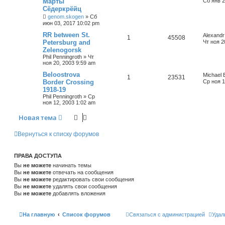
Марты
Сб янв 2
Сёдеркрёйц
genom.skogen
»
Сб
июн 03, 2017 10:02 pm
RR between St.
Alexandr
1
45508
Petersburg and
Чт ноя 2
Zelenogorsk
Phil Penningroth
»
Чт
ноя 20, 2003 9:59 am
Beloostrova
Michael 
1
23531
Border Crossing
Ср ноя 1
1918-19
Phil Penningroth
»
Ср
ноя 12, 2003 1:02 am
Новая тема
Вернуться к списку форумов
ПРАВА ДОСТУПА
Вы
не можете
начинать темы
Вы
не можете
отвечать на сообщения
Вы
не можете
редактировать свои сообщения
Вы
не можете
удалять свои сообщения
Вы
не можете
добавлять вложения
На главную
Список форумов
Связаться с администрацией
Удал