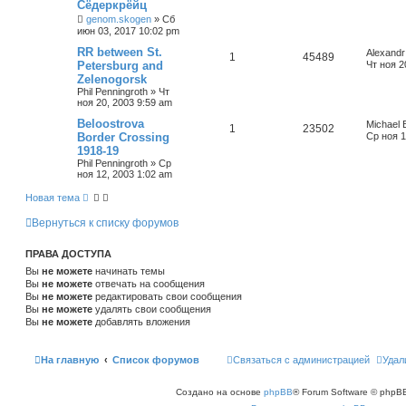
Сёдеркрёйц
о
genom.skogen
»
Сб
и
июн 03, 2017 10:02 pm
с
к
RR between St.
Alexandr
1
45489
Petersburg and
Чт ноя 2
Zelenogorsk
Phil Penningroth
»
Чт
ноя 20, 2003 9:59 am
Beloostrova
Michael 
1
23502
Border Crossing
Ср ноя 1
1918-19
Phil Penningroth
»
Ср
ноя 12, 2003 1:02 am
Новая тема
Вернуться к списку форумов
ПРАВА ДОСТУПА
Вы
не можете
начинать темы
Вы
не можете
отвечать на сообщения
Вы
не можете
редактировать свои сообщения
Вы
не можете
удалять свои сообщения
Вы
не можете
добавлять вложения
На главную
Список форумов
Связаться с администрацией
Удал
Создано на основе
phpBB
® Forum Software © phpBB