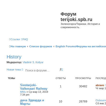
Форум
terijoki.spb.ru
Зеленогорск/Териоки. История и
современность.
Ссылки
FAQ
На главную
Список форумов
English Forums/Форумы на английско
History
Модератор:
Vladimir S. Kotlyar
П
Р
Новая тема
о
а
и
с
ТЕМЫ
ОТВЕТЫ
ПРОСМОТРЫ
ПОСЛЕД
с
ш
к
и
Siestarjoki-
abravo
р
1
30482
Valkesaari Railway
Чт мар 1
е
MMu
»
Ср мар 13, 2019
н
7:34 pm
н
ы
дача Эдварда и
Osbourn
10
26769
й
Марты
Сб янв 2
п