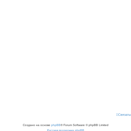
Связать
Создано на основе
phpBB
® Forum Software © phpBB Limited
Русская поддержка phpBB