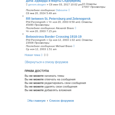
дача Эдварда и Марты Сёдеркрёйц
с
10
Ответы
genom.skogen
»
Сб июн 03, 2017 10:02 pm
к
27007
Просмотры
Последнее сообщение
Osbourne
Сб янв 20, 2024 5:49 am
RR between St. Petersburg and Zelenogorsk
Phil Penningroth
»
Чт ноя 20, 2003 9:59 am
1
Ответы
45490
Просмотры
Последнее сообщение
Alexandr Bravo
Чт ноя 20, 2003 7:15 pm
Beloostrova Border Crossing 1918-19
Phil Penningroth
»
Ср ноя 12, 2003 1:02 am
1
Ответы
23508
Просмотры
Последнее сообщение
Michael Bravo
Ср ноя 12, 2003 1:51 am
Новая тема
Вернуться к списку форумов
ПРАВА ДОСТУПА
Вы
не можете
начинать темы
Вы
не можете
отвечать на сообщения
Вы
не можете
редактировать свои сообщения
Вы
не можете
удалять свои сообщения
Вы
не можете
добавлять вложения
На главную
Список форумов