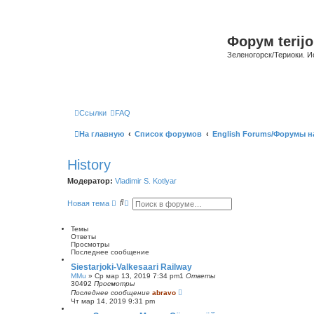
Форум terijo
Зеленогорск/Териоки. И
Ссылки
FAQ
На главную
Список форумов
English Forums/Форумы н
History
Модератор:
Vladimir S. Kotlyar
П
Р
Новая тема
о
а
и
с
с
ш
Темы
к
и
Ответы
р
Просмотры
е
Последнее сообщение
н
Siestarjoki-Valkesaari Railway
н
MMu
»
Ср мар 13, 2019 7:34 pm
1
Ответы
ы
30492
Просмотры
й
Последнее сообщение
abravo
п
Чт мар 14, 2019 9:31 pm
о
и