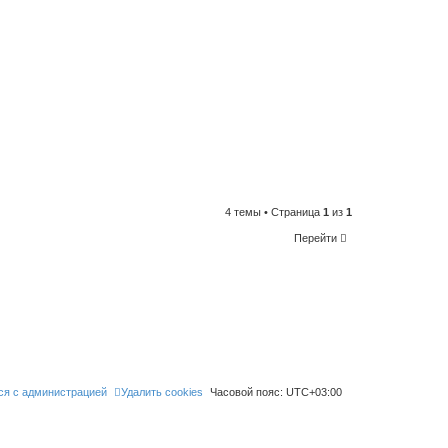
4 темы • Страница
1
из
1
Перейти
ся с администрацией
Удалить cookies
Часовой пояс:
UTC+03:00