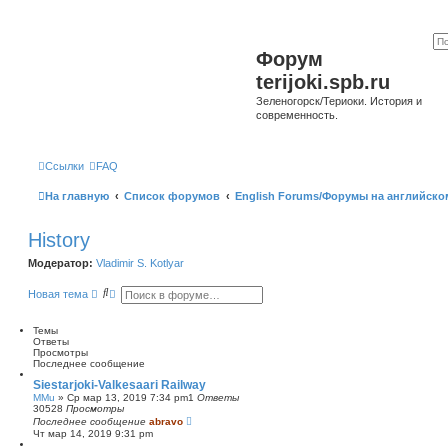
Форум
terijoki.spb.ru
Зеленогорск/Териоки. История и
современность.
Ссылки
FAQ
На главную
Список форумов
English Forums/Форумы на английско
History
Модератор:
Vladimir S. Kotlyar
П
Р
Новая тема
о
а
и
с
с
ш
Темы
к
и
Ответы
р
Просмотры
е
Последнее сообщение
н
Siestarjoki-Valkesaari Railway
н
MMu
»
Ср мар 13, 2019 7:34 pm
1
Ответы
ы
30528
Просмотры
й
Последнее сообщение
abravo
п
Чт мар 14, 2019 9:31 pm
о
и