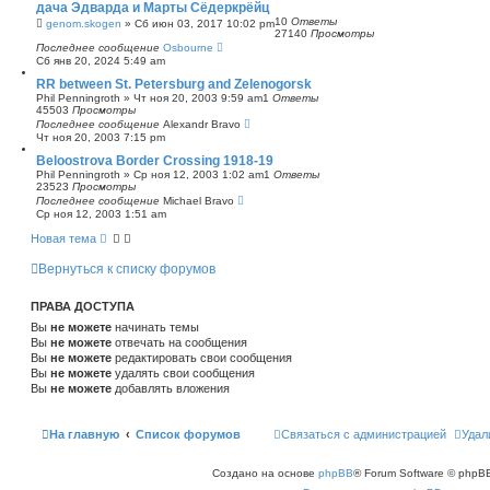
дача Эдварда и Марты Сёдеркрёйц
с
10
Ответы
genom.skogen
»
Сб июн 03, 2017 10:02 pm
к
27140
Просмотры
Последнее сообщение
Osbourne
Сб янв 20, 2024 5:49 am
RR between St. Petersburg and Zelenogorsk
Phil Penningroth
»
Чт ноя 20, 2003 9:59 am
1
Ответы
45503
Просмотры
Последнее сообщение
Alexandr Bravo
Чт ноя 20, 2003 7:15 pm
Beloostrova Border Crossing 1918-19
Phil Penningroth
»
Ср ноя 12, 2003 1:02 am
1
Ответы
23523
Просмотры
Последнее сообщение
Michael Bravo
Ср ноя 12, 2003 1:51 am
Новая тема
Вернуться к списку форумов
ПРАВА ДОСТУПА
Вы
не можете
начинать темы
Вы
не можете
отвечать на сообщения
Вы
не можете
редактировать свои сообщения
Вы
не можете
удалять свои сообщения
Вы
не можете
добавлять вложения
На главную
Список форумов
Связаться с администрацией
Удал
Создано на основе
phpBB
® Forum Software © phpBB