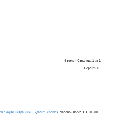
4 темы • Страница
1
из
1
Перейти
ся с администрацией
Удалить cookies
Часовой пояс:
UTC+03:00