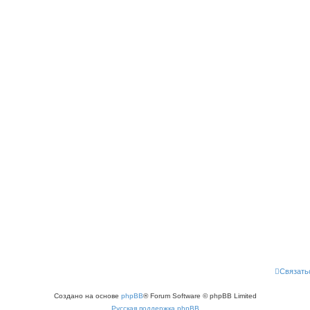
Связать
Создано на основе
phpBB
® Forum Software © phpBB Limited
Русская поддержка phpBB