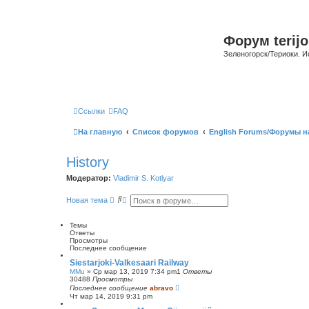
Форум terijo
Зеленогорск/Териоки. И
Ссылки
FAQ
На главную
Список форумов
English Forums/Форумы н
History
Модератор:
Vladimir S. Kotlyar
П
Р
Новая тема
о
а
и
с
с
ш
Темы
к
и
Ответы
р
Просмотры
е
Последнее сообщение
н
Siestarjoki-Valkesaari Railway
н
MMu
»
Ср мар 13, 2019 7:34 pm
1
Ответы
ы
30488
Просмотры
й
Последнее сообщение
abravo
п
Чт мар 14, 2019 9:31 pm
о
и