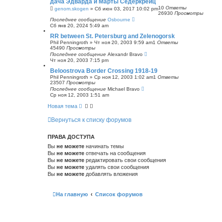
дача Эдварда и Марты Сёдеркрёйц
с
10
Ответы
genom.skogen
»
Сб июн 03, 2017 10:02 pm
к
26930
Просмотры
Последнее сообщение
Osbourne
Сб янв 20, 2024 5:49 am
RR between St. Petersburg and Zelenogorsk
Phil Penningroth
»
Чт ноя 20, 2003 9:59 am
1
Ответы
45490
Просмотры
Последнее сообщение
Alexandr Bravo
Чт ноя 20, 2003 7:15 pm
Beloostrova Border Crossing 1918-19
Phil Penningroth
»
Ср ноя 12, 2003 1:02 am
1
Ответы
23507
Просмотры
Последнее сообщение
Michael Bravo
Ср ноя 12, 2003 1:51 am
Новая тема
Вернуться к списку форумов
ПРАВА ДОСТУПА
Вы
не можете
начинать темы
Вы
не можете
отвечать на сообщения
Вы
не можете
редактировать свои сообщения
Вы
не можете
удалять свои сообщения
Вы
не можете
добавлять вложения
На главную
Список форумов