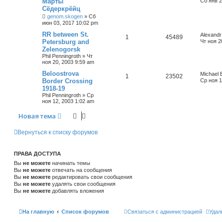
Марты
Сб янв 2
Сёдеркрёйц
genom.skogen
»
Сб
июн 03, 2017 10:02 pm
RR between St.
Alexandr
1
45489
Petersburg and
Чт ноя 2
Zelenogorsk
Phil Penningroth
»
Чт
ноя 20, 2003 9:59 am
Beloostrova
Michael 
1
23502
Border Crossing
Ср ноя 1
1918-19
Phil Penningroth
»
Ср
ноя 12, 2003 1:02 am
Новая тема
Вернуться к списку форумов
ПРАВА ДОСТУПА
Вы
не можете
начинать темы
Вы
не можете
отвечать на сообщения
Вы
не можете
редактировать свои сообщения
Вы
не можете
удалять свои сообщения
Вы
не можете
добавлять вложения
На главную
Список форумов
Связаться с администрацией
Удал