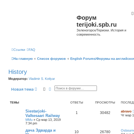
Форум
terijoki.spb.ru
Зеленогорск/Териоки. История и
современность.
Ссылки
FAQ
На главную
Список форумов
English Forums/Форумы на английско
History
Модератор:
Vladimir S. Kotlyar
Поиск
Расширенный поиск
Новая тема
ТЕМЫ
ОТВЕТЫ
ПРОСМОТРЫ
ПОСЛЕД
Siestarjoki-
abravo
1
30482
Valkesaari Railway
Чт мар 1
MMu
»
Ср мар 13, 2019
7:34 pm
дача Эдварда и
Osbourn
10
26780