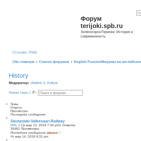
Форум
terijoki.spb.ru
Зеленогорск/Териоки. История и
современность.
Ссылки
FAQ
На главную
Список форумов
English Forums/Форумы на английско
History
Модератор:
Vladimir S. Kotlyar
П
Р
Новая тема
о
а
и
с
с
ш
Темы
к
и
Ответы
р
Просмотры
е
Последнее сообщение
н
Siestarjoki-Valkesaari Railway
н
MMu
»
Ср мар 13, 2019 7:34 pm
1
Ответы
ы
30492
Просмотры
й
Последнее сообщение
abravo
п
Чт мар 14, 2019 9:31 pm
о
и