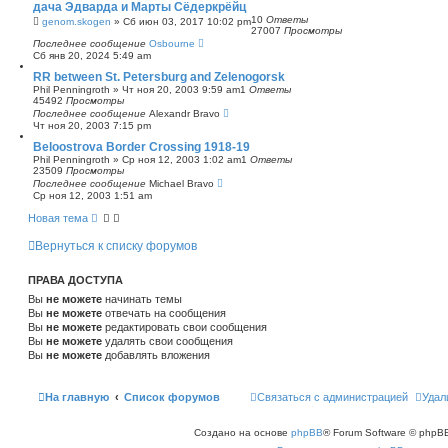
дача Эдварда и Марты Сёдеркрёйц
с
10
Ответы
genom.skogen
»
Сб июн 03, 2017 10:02 pm
к
27007
Просмотры
Последнее сообщение
Osbourne
Сб янв 20, 2024 5:49 am
RR between St. Petersburg and Zelenogorsk
Phil Penningroth
»
Чт ноя 20, 2003 9:59 am
1
Ответы
45492
Просмотры
Последнее сообщение
Alexandr Bravo
Чт ноя 20, 2003 7:15 pm
Beloostrova Border Crossing 1918-19
Phil Penningroth
»
Ср ноя 12, 2003 1:02 am
1
Ответы
23509
Просмотры
Последнее сообщение
Michael Bravo
Ср ноя 12, 2003 1:51 am
Новая тема
Вернуться к списку форумов
ПРАВА ДОСТУПА
Вы
не можете
начинать темы
Вы
не можете
отвечать на сообщения
Вы
не можете
редактировать свои сообщения
Вы
не можете
удалять свои сообщения
Вы
не можете
добавлять вложения
На главную
Список форумов
Связаться с администрацией
Удал
Создано на основе
phpBB
® Forum Software © phpBB