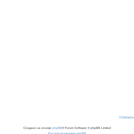
Связать
Создано на основе
phpBB
® Forum Software © phpBB Limited
Русская поддержка phpBB