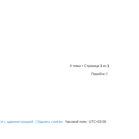
4 темы • Страница
1
из
1
Перейти
ся с администрацией
Удалить cookies
Часовой пояс:
UTC+03:00