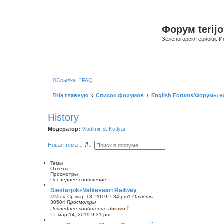
Форум terijo
Зеленогорск/Териоки. И
Ссылки
FAQ
На главную
Список форумов
English Forums/Форумы н
History
Модератор:
Vladimir S. Kotlyar
П
Р
Новая тема
о
а
и
с
с
ш
Темы
к
и
Ответы
р
Просмотры
е
Последнее сообщение
н
Siestarjoki-Valkesaari Railway
н
MMu
»
Ср мар 13, 2019 7:34 pm
1
Ответы
ы
30504
Просмотры
й
Последнее сообщение
abravo
п
Чт мар 14, 2019 9:31 pm
о
и