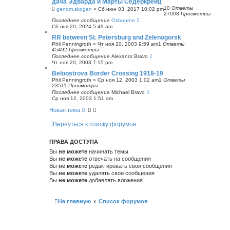
дача Эдварда и Марты Сёдеркрёйц
с
10
Ответы
genom.skogen
»
Сб июн 03, 2017 10:02 pm
к
27008
Просмотры
Последнее сообщение
Osbourne
Сб янв 20, 2024 5:49 am
RR between St. Petersburg and Zelenogorsk
Phil Penningroth
»
Чт ноя 20, 2003 9:59 am
1
Ответы
45492
Просмотры
Последнее сообщение
Alexandr Bravo
Чт ноя 20, 2003 7:15 pm
Beloostrova Border Crossing 1918-19
Phil Penningroth
»
Ср ноя 12, 2003 1:02 am
1
Ответы
23511
Просмотры
Последнее сообщение
Michael Bravo
Ср ноя 12, 2003 1:51 am
Новая тема
Вернуться к списку форумов
ПРАВА ДОСТУПА
Вы
не можете
начинать темы
Вы
не можете
отвечать на сообщения
Вы
не можете
редактировать свои сообщения
Вы
не можете
удалять свои сообщения
Вы
не можете
добавлять вложения
На главную
Список форумов