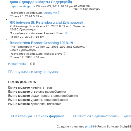
дача Эдварда и Марты Сёдеркрёйц
с
10
Ответы
genom.skogen
»
Сб июн 03, 2017 10:02 pm
к
26929
Просмотры
Последнее сообщение
Osbourne
Сб янв 20, 2024 5:49 am
RR between St. Petersburg and Zelenogorsk
Phil Penningroth
»
Чт ноя 20, 2003 9:59 am
1
Ответы
45490
Просмотры
Последнее сообщение
Alexandr Bravo
Чт ноя 20, 2003 7:15 pm
Beloostrova Border Crossing 1918-19
Phil Penningroth
»
Ср ноя 12, 2003 1:02 am
1
Ответы
23505
Просмотры
Последнее сообщение
Michael Bravo
Ср ноя 12, 2003 1:51 am
Новая тема
Вернуться к списку форумов
ПРАВА ДОСТУПА
Вы
не можете
начинать темы
Вы
не можете
отвечать на сообщения
Вы
не можете
редактировать свои сообщения
Вы
не можете
удалять свои сообщения
Вы
не можете
добавлять вложения
На главную
Список форумов
Связаться с администрацией
Удал
Создано на основе
phpBB
® Forum Software © phpBB