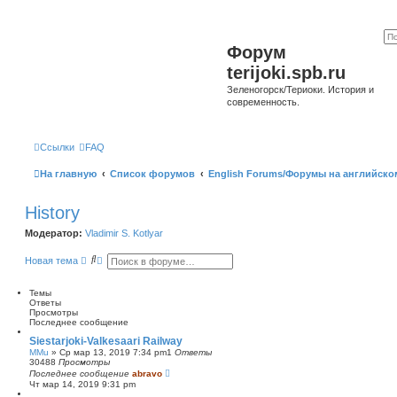
Форум
terijoki.spb.ru
Зеленогорск/Териоки. История и
современность.
Ссылки
FAQ
На главную
Список форумов
English Forums/Форумы на английско
History
Модератор:
Vladimir S. Kotlyar
П
Р
Новая тема
о
а
и
с
с
ш
Темы
к
и
Ответы
р
Просмотры
е
Последнее сообщение
н
Siestarjoki-Valkesaari Railway
н
MMu
»
Ср мар 13, 2019 7:34 pm
1
Ответы
ы
30488
Просмотры
й
Последнее сообщение
abravo
п
Чт мар 14, 2019 9:31 pm
о
и