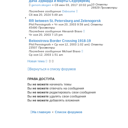
дача Эдварда и Марты Сёдеркрёйц
с
10
Ответы
genom.skogen
»
Сб июн 03, 2017 10:02 pm
к
26929
Просмотры
Последнее сообщение
Osbourne
Сб янв 20, 2024 5:49 am
RR between St. Petersburg and Zelenogorsk
Phil Penningroth
»
Чт ноя 20, 2003 9:59 am
1
Ответы
45490
Просмотры
Последнее сообщение
Alexandr Bravo
Чт ноя 20, 2003 7:15 pm
Beloostrova Border Crossing 1918-19
Phil Penningroth
»
Ср ноя 12, 2003 1:02 am
1
Ответы
23507
Просмотры
Последнее сообщение
Michael Bravo
Ср ноя 12, 2003 1:51 am
Новая тема
Вернуться к списку форумов
ПРАВА ДОСТУПА
Вы
не можете
начинать темы
Вы
не можете
отвечать на сообщения
Вы
не можете
редактировать свои сообщения
Вы
не можете
удалять свои сообщения
Вы
не можете
добавлять вложения
На главную
Список форумов