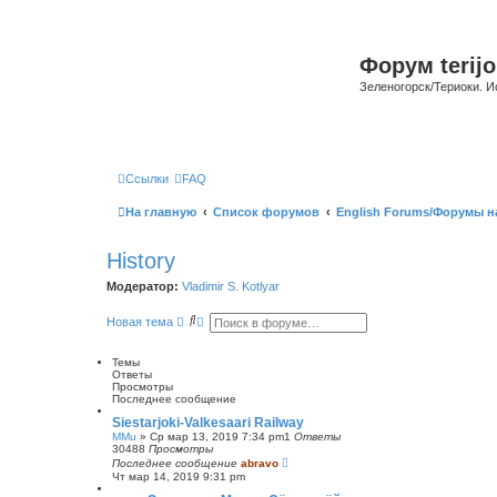
Форум terijo
Зеленогорск/Териоки. И
Ссылки
FAQ
На главную
Список форумов
English Forums/Форумы н
History
Модератор:
Vladimir S. Kotlyar
П
Р
Новая тема
о
а
и
с
с
ш
Темы
к
и
Ответы
р
Просмотры
е
Последнее сообщение
н
Siestarjoki-Valkesaari Railway
н
MMu
»
Ср мар 13, 2019 7:34 pm
1
Ответы
ы
30488
Просмотры
й
Последнее сообщение
abravo
п
Чт мар 14, 2019 9:31 pm
о
и