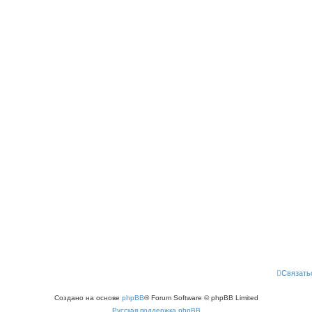
Связать
Создано на основе
phpBB
® Forum Software © phpBB Limited
Русская поддержка phpBB