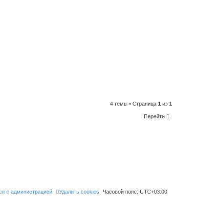
4 темы • Страница
1
из
1
Перейти
ся с администрацией
Удалить cookies
Часовой пояс:
UTC+03:00