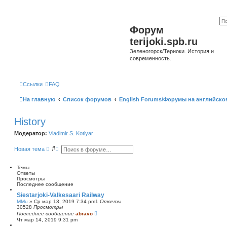
Форум
terijoki.spb.ru
Зеленогорск/Териоки. История и
современность.
Ссылки
FAQ
На главную
Список форумов
English Forums/Форумы на английско
History
Модератор:
Vladimir S. Kotlyar
П
Р
Новая тема
о
а
и
с
с
ш
Темы
к
и
Ответы
р
Просмотры
е
Последнее сообщение
н
Siestarjoki-Valkesaari Railway
н
MMu
»
Ср мар 13, 2019 7:34 pm
1
Ответы
ы
30528
Просмотры
й
Последнее сообщение
abravo
п
Чт мар 14, 2019 9:31 pm
о
и