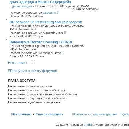
дача Эдварда и Марты Сёдеркрёйц
с
10
Ответы
genom.skogen
»
Сб июн 03, 2017 10:02 pm
к
27146
Просмотры
Последнее сообщение
Osbourne
Сб янв 20, 2024 5:49 am
RR between St. Petersburg and Zelenogorsk
Phil Penningroth
»
Чт ноя 20, 2003 9:59 am
1
Ответы
45503
Просмотры
Последнее сообщение
Alexandr Bravo
Чт ноя 20, 2003 7:15 pm
Beloostrova Border Crossing 1918-19
Phil Penningroth
»
Ср ноя 12, 2003 1:02 am
1
Ответы
23523
Просмотры
Последнее сообщение
Michael Bravo
Ср ноя 12, 2003 1:51 am
Новая тема
Вернуться к списку форумов
ПРАВА ДОСТУПА
Вы
не можете
начинать темы
Вы
не можете
отвечать на сообщения
Вы
не можете
редактировать свои сообщения
Вы
не можете
удалять свои сообщения
Вы
не можете
добавлять вложения
На главную
Список форумов
Связаться с администрацией
Удал
Создано на основе
phpBB
® Forum Software © phpBB