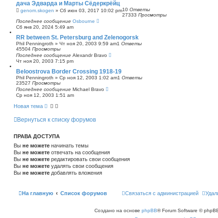
дача Эдварда и Марты Сёдеркрёйц
с
10
Ответы
genom.skogen
»
Сб июн 03, 2017 10:02 pm
к
27333
Просмотры
Последнее сообщение
Osbourne
Сб янв 20, 2024 5:49 am
RR between St. Petersburg and Zelenogorsk
Phil Penningroth
»
Чт ноя 20, 2003 9:59 am
1
Ответы
45504
Просмотры
Последнее сообщение
Alexandr Bravo
Чт ноя 20, 2003 7:15 pm
Beloostrova Border Crossing 1918-19
Phil Penningroth
»
Ср ноя 12, 2003 1:02 am
1
Ответы
23527
Просмотры
Последнее сообщение
Michael Bravo
Ср ноя 12, 2003 1:51 am
Новая тема
Вернуться к списку форумов
ПРАВА ДОСТУПА
Вы
не можете
начинать темы
Вы
не можете
отвечать на сообщения
Вы
не можете
редактировать свои сообщения
Вы
не можете
удалять свои сообщения
Вы
не можете
добавлять вложения
На главную
Список форумов
Связаться с администрацией
Удал
Создано на основе
phpBB
® Forum Software © phpBB