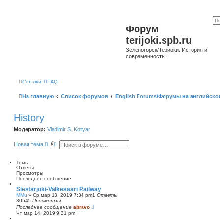
Форум
terijoki.spb.ru
Зеленогорск/Териоки. История и
современность.
Ссылки
FAQ
На главную
Список форумов
English Forums/Форумы на английско
History
Модератор:
Vladimir S. Kotlyar
П
Р
Новая тема
о
а
и
с
с
ш
Темы
к
и
Ответы
р
Просмотры
е
Последнее сообщение
н
Siestarjoki-Valkesaari Railway
н
MMu
»
Ср мар 13, 2019 7:34 pm
1
Ответы
ы
30545
Просмотры
й
Последнее сообщение
abravo
п
Чт мар 14, 2019 9:31 pm
о
и