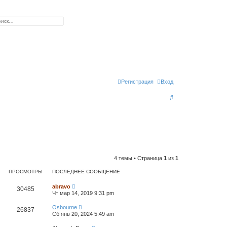
к
сширенный поиск
Регистрация
Вход
П
о
и
с
к
4 темы • Страница
1
из
1
ПРОСМОТРЫ
ПОСЛЕДНЕЕ СООБЩЕНИЕ
abravo
30485
Чт мар 14, 2019 9:31 pm
Osbourne
26837
Сб янв 20, 2024 5:49 am