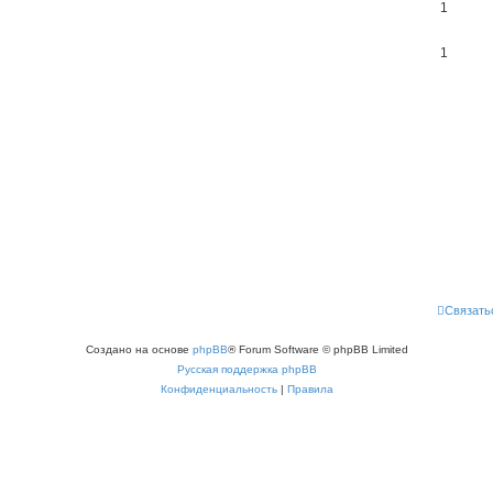
1
1
Связать
Создано на основе
phpBB
® Forum Software © phpBB Limited
Русская поддержка phpBB
Конфиденциальность
|
Правила