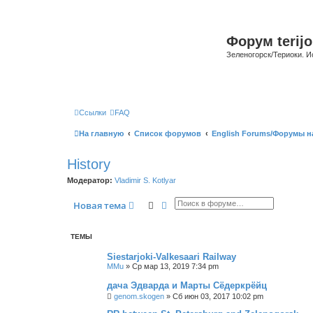
Форум terijo
Зеленогорск/Териоки. И
Ссылки
FAQ
На главную
Список форумов
English Forums/Форумы н
History
Модератор:
Vladimir S. Kotlyar
Поиск
Расширенный поиск
Новая тема
ТЕМЫ
Siestarjoki-Valkesaari Railway
MMu
»
Ср мар 13, 2019 7:34 pm
дача Эдварда и Марты Сёдеркрёйц
genom.skogen
»
Сб июн 03, 2017 10:02 pm