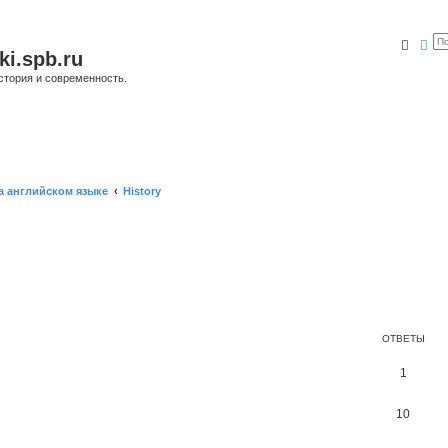
Поис
Ра
ki.spb.ru
стория и современность.
а английском языке
History
ОТВЕТЫ
1
10