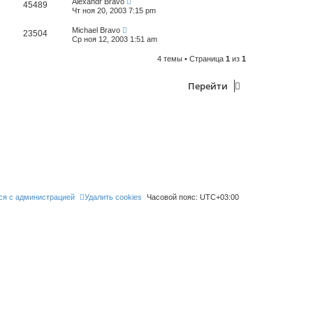
Alexandr Bravo
45489
Чт ноя 20, 2003 7:15 pm
Michael Bravo
23504
Ср ноя 12, 2003 1:51 am
4 темы • Страница
1
из
1
Перейти
ся с администрацией
Удалить cookies
Часовой пояс:
UTC+03:00