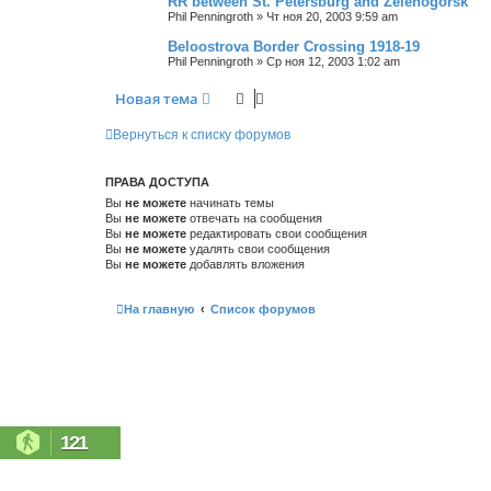
RR between St. Petersburg and Zelenogorsk
Phil Penningroth
»
Чт ноя 20, 2003 9:59 am
Beloostrova Border Crossing 1918-19
Phil Penningroth
»
Ср ноя 12, 2003 1:02 am
Новая тема
Вернуться к списку форумов
ПРАВА ДОСТУПА
Вы
не можете
начинать темы
Вы
не можете
отвечать на сообщения
Вы
не можете
редактировать свои сообщения
Вы
не можете
удалять свои сообщения
Вы
не можете
добавлять вложения
На главную
Список форумов
121