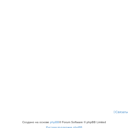
Связать
Создано на основе
phpBB
® Forum Software © phpBB Limited
Русская поддержка phpBB