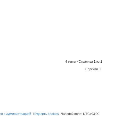
4 темы • Страница
1
из
1
Перейти
ся с администрацией
Удалить cookies
Часовой пояс:
UTC+03:00