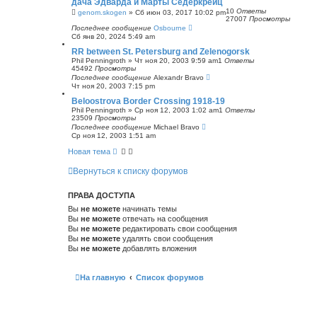
дача Эдварда и Марты Сёдеркрёйц
с
10
Ответы
genom.skogen
»
Сб июн 03, 2017 10:02 pm
к
27007
Просмотры
Последнее сообщение
Osbourne
Сб янв 20, 2024 5:49 am
RR between St. Petersburg and Zelenogorsk
Phil Penningroth
»
Чт ноя 20, 2003 9:59 am
1
Ответы
45492
Просмотры
Последнее сообщение
Alexandr Bravo
Чт ноя 20, 2003 7:15 pm
Beloostrova Border Crossing 1918-19
Phil Penningroth
»
Ср ноя 12, 2003 1:02 am
1
Ответы
23509
Просмотры
Последнее сообщение
Michael Bravo
Ср ноя 12, 2003 1:51 am
Новая тема
Вернуться к списку форумов
ПРАВА ДОСТУПА
Вы
не можете
начинать темы
Вы
не можете
отвечать на сообщения
Вы
не можете
редактировать свои сообщения
Вы
не можете
удалять свои сообщения
Вы
не можете
добавлять вложения
На главную
Список форумов