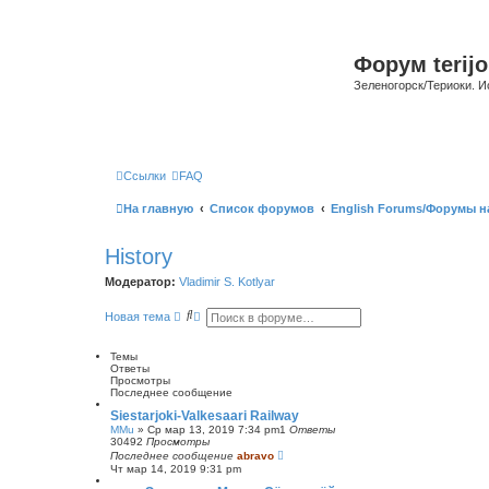
Форум terijo
Зеленогорск/Териоки. И
Ссылки
FAQ
На главную
Список форумов
English Forums/Форумы н
History
Модератор:
Vladimir S. Kotlyar
П
Р
Новая тема
о
а
и
с
с
ш
Темы
к
и
Ответы
р
Просмотры
е
Последнее сообщение
н
Siestarjoki-Valkesaari Railway
н
MMu
»
Ср мар 13, 2019 7:34 pm
1
Ответы
ы
30492
Просмотры
й
Последнее сообщение
abravo
п
Чт мар 14, 2019 9:31 pm
о
и