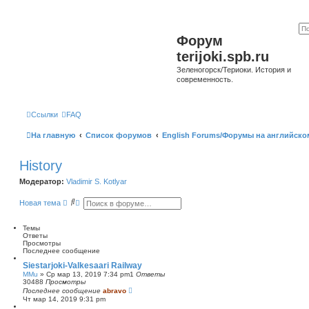
Форум
terijoki.spb.ru
Зеленогорск/Териоки. История и
современность.
Ссылки
FAQ
На главную
Список форумов
English Forums/Форумы на английско
History
Модератор:
Vladimir S. Kotlyar
П
Р
Новая тема
о
а
и
с
с
ш
Темы
к
и
Ответы
р
Просмотры
е
Последнее сообщение
н
Siestarjoki-Valkesaari Railway
н
MMu
»
Ср мар 13, 2019 7:34 pm
1
Ответы
ы
30488
Просмотры
й
Последнее сообщение
abravo
п
Чт мар 14, 2019 9:31 pm
о
и