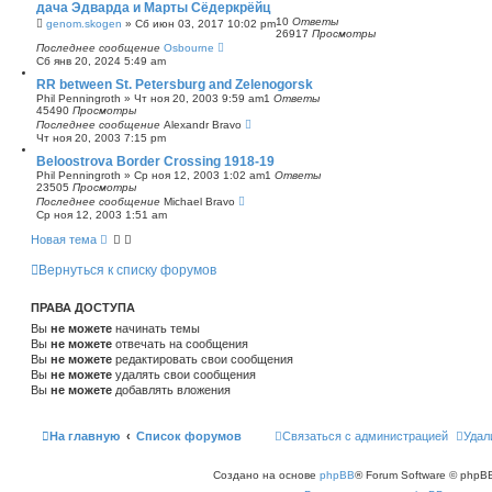
дача Эдварда и Марты Сёдеркрёйц
с
10
Ответы
genom.skogen
»
Сб июн 03, 2017 10:02 pm
к
26917
Просмотры
Последнее сообщение
Osbourne
Сб янв 20, 2024 5:49 am
RR between St. Petersburg and Zelenogorsk
Phil Penningroth
»
Чт ноя 20, 2003 9:59 am
1
Ответы
45490
Просмотры
Последнее сообщение
Alexandr Bravo
Чт ноя 20, 2003 7:15 pm
Beloostrova Border Crossing 1918-19
Phil Penningroth
»
Ср ноя 12, 2003 1:02 am
1
Ответы
23505
Просмотры
Последнее сообщение
Michael Bravo
Ср ноя 12, 2003 1:51 am
Новая тема
Вернуться к списку форумов
ПРАВА ДОСТУПА
Вы
не можете
начинать темы
Вы
не можете
отвечать на сообщения
Вы
не можете
редактировать свои сообщения
Вы
не можете
удалять свои сообщения
Вы
не можете
добавлять вложения
На главную
Список форумов
Связаться с администрацией
Удал
Создано на основе
phpBB
® Forum Software © phpBB