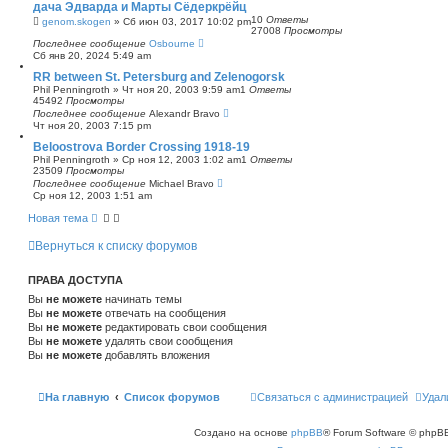
дача Эдварда и Марты Сёдеркрёйц
с
10
Ответы
genom.skogen
»
Сб июн 03, 2017 10:02 pm
к
27008
Просмотры
Последнее сообщение
Osbourne
Сб янв 20, 2024 5:49 am
RR between St. Petersburg and Zelenogorsk
Phil Penningroth
»
Чт ноя 20, 2003 9:59 am
1
Ответы
45492
Просмотры
Последнее сообщение
Alexandr Bravo
Чт ноя 20, 2003 7:15 pm
Beloostrova Border Crossing 1918-19
Phil Penningroth
»
Ср ноя 12, 2003 1:02 am
1
Ответы
23509
Просмотры
Последнее сообщение
Michael Bravo
Ср ноя 12, 2003 1:51 am
Новая тема
Вернуться к списку форумов
ПРАВА ДОСТУПА
Вы
не можете
начинать темы
Вы
не можете
отвечать на сообщения
Вы
не можете
редактировать свои сообщения
Вы
не можете
удалять свои сообщения
Вы
не можете
добавлять вложения
На главную
Список форумов
Связаться с администрацией
Удал
Создано на основе
phpBB
® Forum Software © phpBB