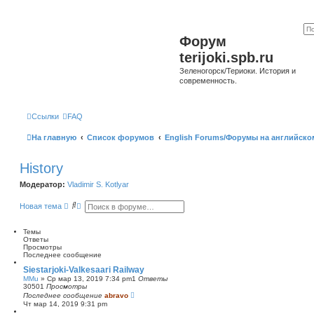
Форум
terijoki.spb.ru
Зеленогорск/Териоки. История и
современность.
Ссылки
FAQ
На главную
Список форумов
English Forums/Форумы на английско
History
Модератор:
Vladimir S. Kotlyar
П
Р
Новая тема
о
а
и
с
с
ш
Темы
к
и
Ответы
р
Просмотры
е
Последнее сообщение
н
Siestarjoki-Valkesaari Railway
н
MMu
»
Ср мар 13, 2019 7:34 pm
1
Ответы
ы
30501
Просмотры
й
Последнее сообщение
abravo
п
Чт мар 14, 2019 9:31 pm
о
и