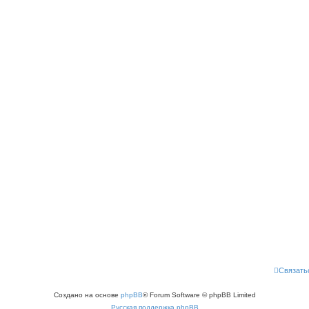
Связать
Создано на основе
phpBB
® Forum Software © phpBB Limited
Русская поддержка phpBB