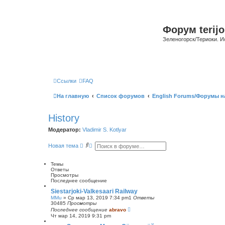
Форум terijo
Зеленогорск/Териоки. И
Ссылки
FAQ
На главную
Список форумов
English Forums/Форумы н
History
Модератор:
Vladimir S. Kotlyar
П
Р
Новая тема
о
а
и
с
с
ш
Темы
к
и
Ответы
р
Просмотры
е
Последнее сообщение
н
Siestarjoki-Valkesaari Railway
н
MMu
»
Ср мар 13, 2019 7:34 pm
1
Ответы
ы
30485
Просмотры
й
Последнее сообщение
abravo
п
Чт мар 14, 2019 9:31 pm
о
и