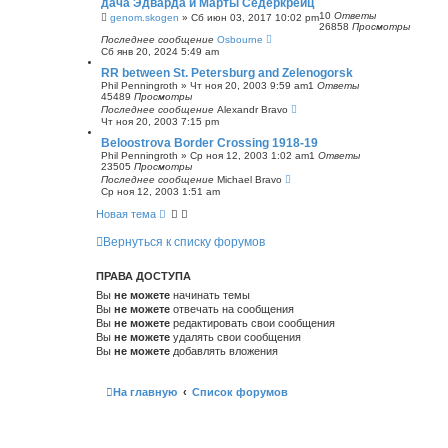
дача Эдварда и Марты Сёдеркрёйц
с
10
Ответы
genom.skogen
»
Сб июн 03, 2017 10:02 pm
к
26858
Просмотры
Последнее сообщение
Osbourne
Сб янв 20, 2024 5:49 am
RR between St. Petersburg and Zelenogorsk
Phil Penningroth
»
Чт ноя 20, 2003 9:59 am
1
Ответы
45489
Просмотры
Последнее сообщение
Alexandr Bravo
Чт ноя 20, 2003 7:15 pm
Beloostrova Border Crossing 1918-19
Phil Penningroth
»
Ср ноя 12, 2003 1:02 am
1
Ответы
23505
Просмотры
Последнее сообщение
Michael Bravo
Ср ноя 12, 2003 1:51 am
Новая тема
Вернуться к списку форумов
ПРАВА ДОСТУПА
Вы
не можете
начинать темы
Вы
не можете
отвечать на сообщения
Вы
не можете
редактировать свои сообщения
Вы
не можете
удалять свои сообщения
Вы
не можете
добавлять вложения
На главную
Список форумов