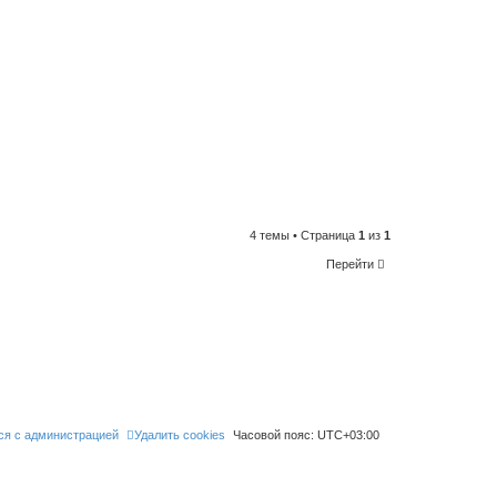
4 темы • Страница
1
из
1
Перейти
ся с администрацией
Удалить cookies
Часовой пояс:
UTC+03:00