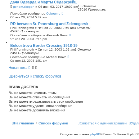
дача Эдварда и Марты Сёдеркрёйц
с
10
Ответы
genom.skogen
»
Сб июн 03, 2017 10:02 pm
к
27010
Просмотры
Последнее сообщение
Osbourne
Сб янв 20, 2024 5:49 am
RR between St. Petersburg and Zelenogorsk
Phil Penningroth
»
Чт ноя 20, 2003 9:59 am
1
Ответы
45493
Просмотры
Последнее сообщение
Alexandr Bravo
Чт ноя 20, 2003 7:15 pm
Beloostrova Border Crossing 1918-19
Phil Penningroth
»
Ср ноя 12, 2003 1:02 am
1
Ответы
23514
Просмотры
Последнее сообщение
Michael Bravo
Ср ноя 12, 2003 1:51 am
Новая тема
Вернуться к списку форумов
ПРАВА ДОСТУПА
Вы
не можете
начинать темы
Вы
не можете
отвечать на сообщения
Вы
не можете
редактировать свои сообщения
Вы
не можете
удалять свои сообщения
Вы
не можете
добавлять вложения
На главную
Список форумов
Связаться с администрацией
Удал
Создано на основе
phpBB
® Forum Software © phpBB