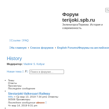
Форум
terijoki.spb.ru
Зеленогорск/Териоки. История и
современность.
Ссылки
FAQ
На главную
Список форумов
English Forums/Форумы на английско
History
Модератор:
Vladimir S. Kotlyar
П
Р
Новая тема
о
а
и
с
с
ш
Темы
к
и
Ответы
р
Просмотры
е
Последнее сообщение
н
Siestarjoki-Valkesaari Railway
н
MMu
»
Ср мар 13, 2019 7:34 pm
1
Ответы
ы
30508
Просмотры
й
Последнее сообщение
abravo
п
Чт мар 14, 2019 9:31 pm
о
и