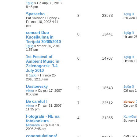
1g0g
»
Сб апр 06, 2013
8:45 pm
Spaseebo.
1g0g
3
23573
Pat Soininen Hughey
»
Сб июн 1
Пн июн 10, 2002 4:11
pm
concert Duo
1g0g
0
13441
Kuosikulma in
Чт авг 2
Terijoki 30/08/2010
1g0g
»
Чт авг 26, 2010
1:57 pm
1st Festival of
1g0g
0
14707
Ambient Music in
Пт июн 2
Zelenogorsk. 3-4
July 2010
1g0g
»
Пт июн 25,
2010 12:13 am
Dostoevsky
1g0g
2
18543
viktor
»
Ср окт 17, 2007
Сб дек 1
8:50 pm
Be careful !
abravo
7
22512
viktor
»
Пт авг 31, 2007
Ср сен 0
11:35 pm
Fotografii - NE na
ХулиGu
4
21365
fotokonkurs...
Вс июн 1
Mihailova
»
Ср янв 18,
2006 2:45 am
congratulations!
бМЕЛУБ