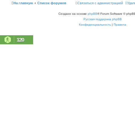
На главную
Список форумов
Связаться с администрацией
Удал
Создано на основе
phpBB
® Forum Software © phpBB
Русская поддержка phpBB
Конфиденциальность
|
Правила
120