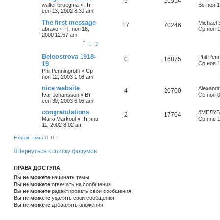
5
21514
walter bruegma
»
Пт
Вс ноя 1
сен 13, 2002 8:30 am
The first message
Michael 
17
70246
abravo
»
Чт ноя 16,
Ср ноя 1
2000 12:57 am
1
2
Beloostrova 1918-
Phil Penn
0
16875
19
Ср ноя 1
Phil Penningroth
»
Ср
ноя 12, 2003 1:03 am
nice website
Alexandr
4
20700
Ivar Johansson
»
Вт
Сб ноя 0
сен 30, 2003 6:06 am
congratulations
бМЕЛУБ
2
17704
Maria Markoul
»
Пт янв
Ср янв 1
11, 2002 8:02 am
Новая тема
Вернуться к списку форумов
ПРАВА ДОСТУПА
Вы
не можете
начинать темы
Вы
не можете
отвечать на сообщения
Вы
не можете
редактировать свои сообщения
Вы
не можете
удалять свои сообщения
Вы
не можете
добавлять вложения