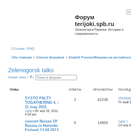
Форум
terijoki.spb.ru
Зеленогорск/Териоки. История и
современность.
Ссылки
FAQ
На главную
Список форумов
English Forums/Форумы на английско
Zelenogorsk talks
П
Р
Новая тема
о
а
и
с
с
ш
ТЕМЫ
ОТВЕТЫ
ПРОСМОТРЫ
ПОСЛЕД
к
и
р
е
SYSTO PALTY
2RUNN
2
62238
н
TOGATHERING 6 –
Пт май 2
н
11 may 2011
ы
1g0g
»
Вт апр 26, 2011
й
4:34 pm
п
о
concert Noises Of
1g0g
и
0
14950
Russia in Helsinki.
Сб апр 0
с
к
Finland 13.04.2013