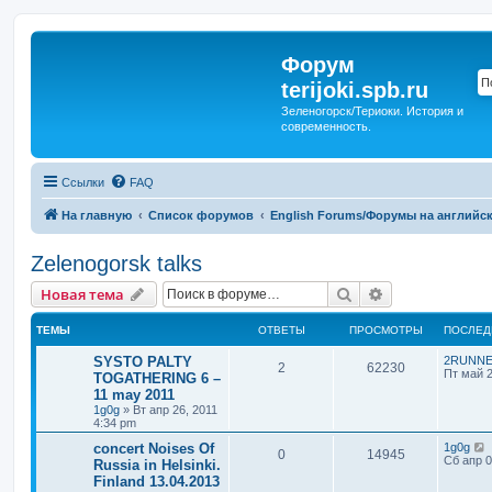
Форум
terijoki.spb.ru
Зеленогорск/Териоки. История и
современность.
Ссылки
FAQ
На главную
Список форумов
English Forums/Форумы на английс
Zelenogorsk talks
Поиск
Расширенный 
Новая тема
ТЕМЫ
ОТВЕТЫ
ПРОСМОТРЫ
ПОСЛЕД
SYSTO PALTY
2RUNN
2
62230
Пт май 2
TOGATHERING 6 –
11 may 2011
1g0g
»
Вт апр 26, 2011
4:34 pm
concert Noises Of
1g0g
0
14945
Сб апр 0
Russia in Helsinki.
Finland 13.04.2013