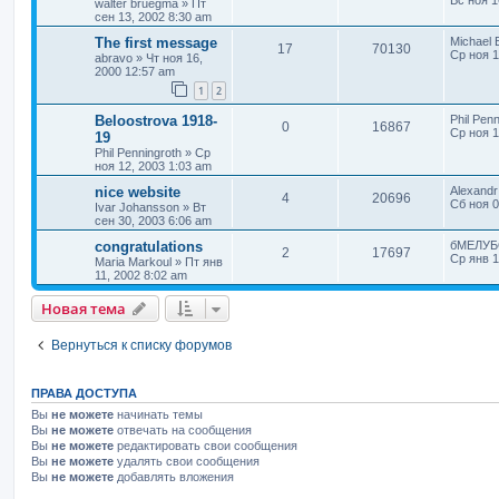
walter bruegma
»
Пт
сен 13, 2002 8:30 am
The first message
Michael 
17
70130
Ср ноя 1
abravo
»
Чт ноя 16,
2000 12:57 am
1
2
Beloostrova 1918-
Phil Penn
0
16867
Ср ноя 1
19
Phil Penningroth
»
Ср
ноя 12, 2003 1:03 am
nice website
Alexandr
4
20696
Сб ноя 0
Ivar Johansson
»
Вт
сен 30, 2003 6:06 am
congratulations
бМЕЛУБ
2
17697
Ср янв 1
Maria Markoul
»
Пт янв
11, 2002 8:02 am
Новая тема
Вернуться к списку форумов
ПРАВА ДОСТУПА
Вы
не можете
начинать темы
Вы
не можете
отвечать на сообщения
Вы
не можете
редактировать свои сообщения
Вы
не можете
удалять свои сообщения
Вы
не можете
добавлять вложения