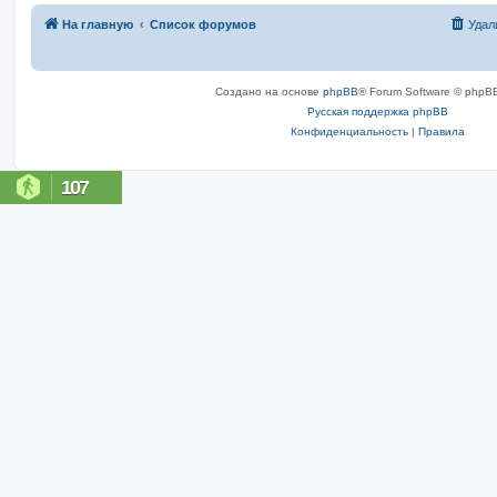
На главную
Список форумов
Удал
Создано на основе
phpBB
® Forum Software © phpBB
Русская поддержка phpBB
Конфиденциальность
|
Правила
107