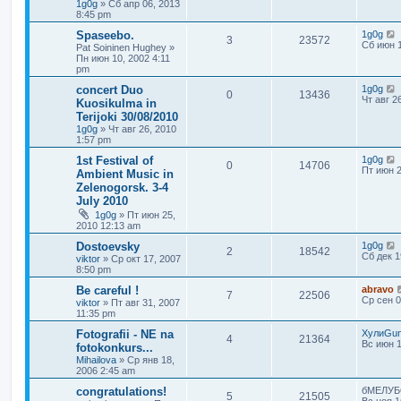
1g0g
»
Сб апр 06, 2013
8:45 pm
Spaseebo.
1g0g
3
23572
Сб июн 1
Pat Soininen Hughey
»
Пн июн 10, 2002 4:11
pm
concert Duo
1g0g
0
13436
Чт авг 2
Kuosikulma in
Terijoki 30/08/2010
1g0g
»
Чт авг 26, 2010
1:57 pm
1st Festival of
1g0g
0
14706
Пт июн 2
Ambient Music in
Zelenogorsk. 3-4
July 2010
1g0g
»
Пт июн 25,
2010 12:13 am
Dostoevsky
1g0g
2
18542
Сб дек 1
viktor
»
Ср окт 17, 2007
8:50 pm
Be careful !
abravo
7
22506
Ср сен 0
viktor
»
Пт авг 31, 2007
11:35 pm
Fotografii - NE na
ХулиGu
4
21364
Вс июн 1
fotokonkurs...
Mihailova
»
Ср янв 18,
2006 2:45 am
congratulations!
бМЕЛУБ
5
21505
Вс ноя 1