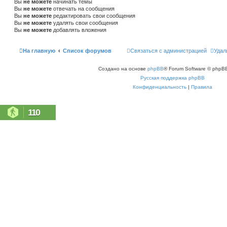
Вы
не можете
начинать темы
Вы
не можете
отвечать на сообщения
Вы
не можете
редактировать свои сообщения
Вы
не можете
удалять свои сообщения
Вы
не можете
добавлять вложения
На главную
Список форумов
Связаться с администрацией
Удал
Создано на основе
phpBB
® Forum Software © phpBB
Русская поддержка phpBB
Конфиденциальность
|
Правила
110