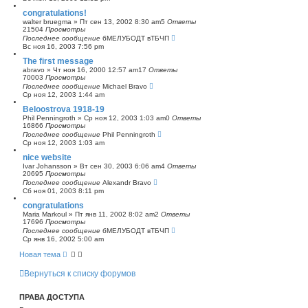
congratulations!
walter bruegma
»
Пт сен 13, 2002 8:30 am
5
Ответы
21504
Просмотры
Последнее сообщение
бМЕЛУБОДТ вТБЧП
Вс ноя 16, 2003 7:56 pm
The first message
abravo
»
Чт ноя 16, 2000 12:57 am
17
Ответы
70003
Просмотры
Последнее сообщение
Michael Bravo
Ср ноя 12, 2003 1:44 am
Beloostrova 1918-19
Phil Penningroth
»
Ср ноя 12, 2003 1:03 am
0
Ответы
16866
Просмотры
Последнее сообщение
Phil Penningroth
Ср ноя 12, 2003 1:03 am
nice website
Ivar Johansson
»
Вт сен 30, 2003 6:06 am
4
Ответы
20695
Просмотры
Последнее сообщение
Alexandr Bravo
Сб ноя 01, 2003 8:11 pm
congratulations
Maria Markoul
»
Пт янв 11, 2002 8:02 am
2
Ответы
17696
Просмотры
Последнее сообщение
бМЕЛУБОДТ вТБЧП
Ср янв 16, 2002 5:00 am
Новая тема
Вернуться к списку форумов
ПРАВА ДОСТУПА