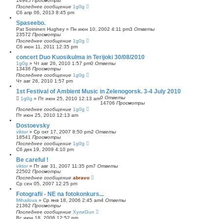
14945
Просмотры
Последнее сообщение
1g0g
Сб апр 06, 2013 8:45 pm
Spaseebo.
Pat Soininen Hughey
»
Пн июн 10, 2002 4:11 pm
3
Ответы
23572
Просмотры
Последнее сообщение
1g0g
Сб июн 11, 2011 12:35 pm
concert Duo Kuosikulma in Terijoki 30/08/2010
1g0g
»
Чт авг 26, 2010 1:57 pm
0
Ответы
13436
Просмотры
Последнее сообщение
1g0g
Чт авг 26, 2010 1:57 pm
1st Festival of Ambient Music in Zelenogorsk. 3-4 July 2010
0
Ответы
1g0g
»
Пт июн 25, 2010 12:13 am
14706
Просмотры
Последнее сообщение
1g0g
Пт июн 25, 2010 12:13 am
Dostoevsky
viktor
»
Ср окт 17, 2007 8:50 pm
2
Ответы
18541
Просмотры
Последнее сообщение
1g0g
Сб дек 19, 2009 4:10 pm
Be careful !
viktor
»
Пт авг 31, 2007 11:35 pm
7
Ответы
22502
Просмотры
Последнее сообщение
abravo
Ср сен 05, 2007 12:25 pm
Fotografii - NE na fotokonkurs...
Mihailova
»
Ср янв 18, 2006 2:45 am
4
Ответы
21362
Просмотры
Последнее сообщение
ХулиGun
Вс июн 18, 2006 12:52 pm