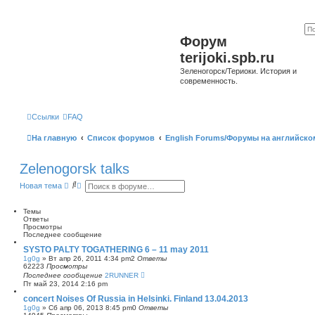
Форум
terijoki.spb.ru
Зеленогорск/Териоки. История и
современность.
Ссылки
FAQ
На главную
Список форумов
English Forums/Форумы на английско
Zelenogorsk talks
П
Р
Новая тема
о
а
и
с
с
ш
Темы
к
и
Ответы
р
Просмотры
е
Последнее сообщение
н
SYSTO PALTY TOGATHERING 6 – 11 may 2011
н
1g0g
»
Вт апр 26, 2011 4:34 pm
2
Ответы
ы
62223
Просмотры
й
Последнее сообщение
2RUNNER
п
Пт май 23, 2014 2:16 pm
о
и
concert Noises Of Russia in Helsinki. Finland 13.04.2013
с
1g0g
»
Сб апр 06, 2013 8:45 pm
0
Ответы
к