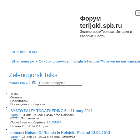
Форум
terijoki.spb.ru
Зеленогорск/Териоки. История и
современность.
Ссылки
FAQ
На главную
Список форумов
English Forums/Форумы на английско
Zelenogorsk talks
П
Р
Новая тема
о
а
и
с
с
ш
Темы
к
и
Ответы
р
Просмотры
е
Последнее сообщение
н
SYSTO PALTY TOGATHERING 6 – 11 may 2011
н
1g0g
»
Вт апр 26, 2011 4:34 pm
2
Ответы
ы
62224
Просмотры
й
Последнее сообщение
2RUNNER
п
Пт май 23, 2014 2:16 pm
о
и
concert Noises Of Russia in Helsinki. Finland 13.04.2013
с
1g0g
»
Сб апр 06, 2013 8:45 pm
0
Ответы
к