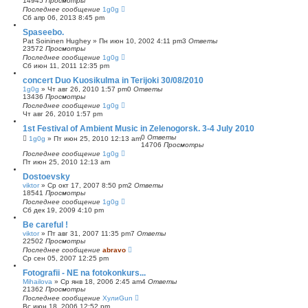
14945
Просмотры
Последнее сообщение
1g0g
Сб апр 06, 2013 8:45 pm
Spaseebo.
Pat Soininen Hughey
»
Пн июн 10, 2002 4:11 pm
3
Ответы
23572
Просмотры
Последнее сообщение
1g0g
Сб июн 11, 2011 12:35 pm
concert Duo Kuosikulma in Terijoki 30/08/2010
1g0g
»
Чт авг 26, 2010 1:57 pm
0
Ответы
13436
Просмотры
Последнее сообщение
1g0g
Чт авг 26, 2010 1:57 pm
1st Festival of Ambient Music in Zelenogorsk. 3-4 July 2010
0
Ответы
1g0g
»
Пт июн 25, 2010 12:13 am
14706
Просмотры
Последнее сообщение
1g0g
Пт июн 25, 2010 12:13 am
Dostoevsky
viktor
»
Ср окт 17, 2007 8:50 pm
2
Ответы
18541
Просмотры
Последнее сообщение
1g0g
Сб дек 19, 2009 4:10 pm
Be careful !
viktor
»
Пт авг 31, 2007 11:35 pm
7
Ответы
22502
Просмотры
Последнее сообщение
abravo
Ср сен 05, 2007 12:25 pm
Fotografii - NE na fotokonkurs...
Mihailova
»
Ср янв 18, 2006 2:45 am
4
Ответы
21362
Просмотры
Последнее сообщение
ХулиGun
Вс июн 18, 2006 12:52 pm