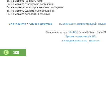
Вы
не можете
начинать темы
Вы
не можете
отвечать на сообщения
Вы
не можете
редактировать свои сообщения
Вы
не можете
удалять свои сообщения
Вы
не можете
добавлять вложения
На главную
Список форумов
Связаться с администрацией
Удал
Создано на основе
phpBB
® Forum Software © phpBB
Русская поддержка phpBB
Конфиденциальность
|
Правила
106