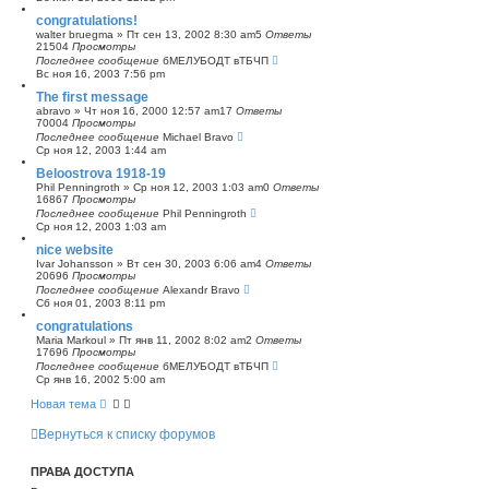
congratulations!
walter bruegma
»
Пт сен 13, 2002 8:30 am
5
Ответы
21504
Просмотры
Последнее сообщение
бМЕЛУБОДТ вТБЧП
Вс ноя 16, 2003 7:56 pm
The first message
abravo
»
Чт ноя 16, 2000 12:57 am
17
Ответы
70004
Просмотры
Последнее сообщение
Michael Bravo
Ср ноя 12, 2003 1:44 am
Beloostrova 1918-19
Phil Penningroth
»
Ср ноя 12, 2003 1:03 am
0
Ответы
16867
Просмотры
Последнее сообщение
Phil Penningroth
Ср ноя 12, 2003 1:03 am
nice website
Ivar Johansson
»
Вт сен 30, 2003 6:06 am
4
Ответы
20696
Просмотры
Последнее сообщение
Alexandr Bravo
Сб ноя 01, 2003 8:11 pm
congratulations
Maria Markoul
»
Пт янв 11, 2002 8:02 am
2
Ответы
17696
Просмотры
Последнее сообщение
бМЕЛУБОДТ вТБЧП
Ср янв 16, 2002 5:00 am
Новая тема
Вернуться к списку форумов
ПРАВА ДОСТУПА