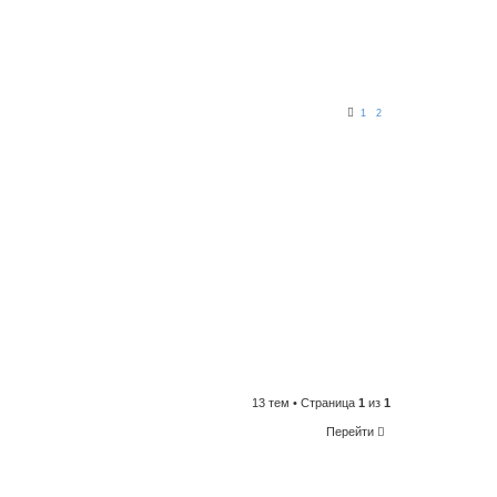
1
2
13 тем • Страница
1
из
1
Перейти