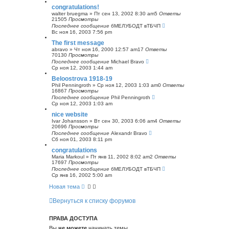
congratulations!
walter bruegma
»
Пт сен 13, 2002 8:30 am
5
Ответы
21505
Просмотры
Последнее сообщение
бМЕЛУБОДТ вТБЧП
Вс ноя 16, 2003 7:56 pm
The first message
abravo
»
Чт ноя 16, 2000 12:57 am
17
Ответы
70130
Просмотры
Последнее сообщение
Michael Bravo
Ср ноя 12, 2003 1:44 am
Beloostrova 1918-19
Phil Penningroth
»
Ср ноя 12, 2003 1:03 am
0
Ответы
16867
Просмотры
Последнее сообщение
Phil Penningroth
Ср ноя 12, 2003 1:03 am
nice website
Ivar Johansson
»
Вт сен 30, 2003 6:06 am
4
Ответы
20696
Просмотры
Последнее сообщение
Alexandr Bravo
Сб ноя 01, 2003 8:11 pm
congratulations
Maria Markoul
»
Пт янв 11, 2002 8:02 am
2
Ответы
17697
Просмотры
Последнее сообщение
бМЕЛУБОДТ вТБЧП
Ср янв 16, 2002 5:00 am
Новая тема
Вернуться к списку форумов
ПРАВА ДОСТУПА
Вы
не можете
начинать темы