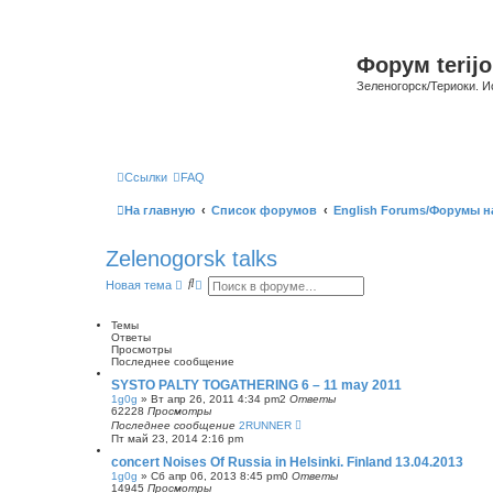
Форум terijo
Зеленогорск/Териоки. И
Ссылки
FAQ
На главную
Список форумов
English Forums/Форумы н
Zelenogorsk talks
П
Р
Новая тема
о
а
и
с
с
ш
Темы
к
и
Ответы
р
Просмотры
е
Последнее сообщение
н
SYSTO PALTY TOGATHERING 6 – 11 may 2011
н
1g0g
»
Вт апр 26, 2011 4:34 pm
2
Ответы
ы
62228
Просмотры
й
Последнее сообщение
2RUNNER
п
Пт май 23, 2014 2:16 pm
о
и
concert Noises Of Russia in Helsinki. Finland 13.04.2013
с
1g0g
»
Сб апр 06, 2013 8:45 pm
0
Ответы
к
14945
Просмотры