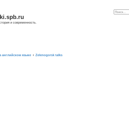
ki.spb.ru
стория и современность.
а английском языке
Zelenogorsk talks