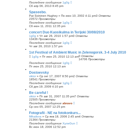
Последнее сообщение
1g0g
Сб апр 06, 2013 8:45 pm
Spaseebo.
Pat Soininen Hughey
»
Пн июн 10, 2002 4:11 pm
3
Ответы
23572
Просмотры
Последнее сообщение
1g0g
Сб июн 11, 2011 12:35 pm
concert Duo Kuosikulma in Terijoki 30/08/2010
1g0g
»
Чт авг 26, 2010 1:57 pm
0
Ответы
13436
Просмотры
Последнее сообщение
1g0g
Чт авг 26, 2010 1:57 pm
1st Festival of Ambient Music in Zelenogorsk. 3-4 July 2010
0
Ответы
1g0g
»
Пт июн 25, 2010 12:13 am
14706
Просмотры
Последнее сообщение
1g0g
Пт июн 25, 2010 12:13 am
Dostoevsky
viktor
»
Ср окт 17, 2007 8:50 pm
2
Ответы
18541
Просмотры
Последнее сообщение
1g0g
Сб дек 19, 2009 4:10 pm
Be careful !
viktor
»
Пт авг 31, 2007 11:35 pm
7
Ответы
22505
Просмотры
Последнее сообщение
abravo
Ср сен 05, 2007 12:25 pm
Fotografii - NE na fotokonkurs...
Mihailova
»
Ср янв 18, 2006 2:45 am
4
Ответы
21364
Просмотры
Последнее сообщение
ХулиGun
Вс июн 18, 2006 12:52 pm