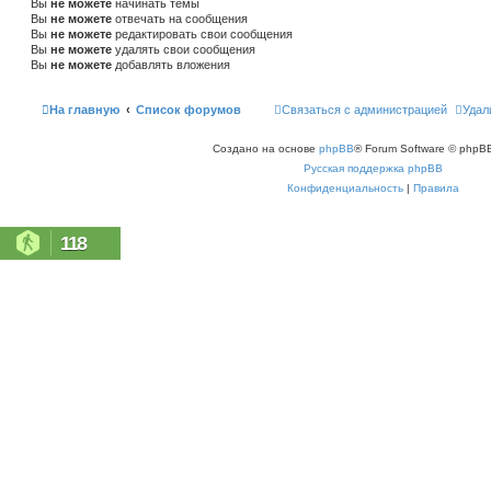
Вы
не можете
начинать темы
Вы
не можете
отвечать на сообщения
Вы
не можете
редактировать свои сообщения
Вы
не можете
удалять свои сообщения
Вы
не можете
добавлять вложения
На главную
Список форумов
Связаться с администрацией
Удал
Создано на основе
phpBB
® Forum Software © phpBB
Русская поддержка phpBB
Конфиденциальность
|
Правила
118