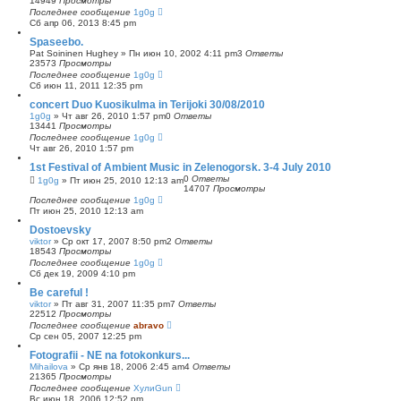
14949
Просмотры
Последнее сообщение
1g0g
Сб апр 06, 2013 8:45 pm
Spaseebo.
Pat Soininen Hughey
»
Пн июн 10, 2002 4:11 pm
3
Ответы
23573
Просмотры
Последнее сообщение
1g0g
Сб июн 11, 2011 12:35 pm
concert Duo Kuosikulma in Terijoki 30/08/2010
1g0g
»
Чт авг 26, 2010 1:57 pm
0
Ответы
13441
Просмотры
Последнее сообщение
1g0g
Чт авг 26, 2010 1:57 pm
1st Festival of Ambient Music in Zelenogorsk. 3-4 July 2010
0
Ответы
1g0g
»
Пт июн 25, 2010 12:13 am
14707
Просмотры
Последнее сообщение
1g0g
Пт июн 25, 2010 12:13 am
Dostoevsky
viktor
»
Ср окт 17, 2007 8:50 pm
2
Ответы
18543
Просмотры
Последнее сообщение
1g0g
Сб дек 19, 2009 4:10 pm
Be careful !
viktor
»
Пт авг 31, 2007 11:35 pm
7
Ответы
22512
Просмотры
Последнее сообщение
abravo
Ср сен 05, 2007 12:25 pm
Fotografii - NE na fotokonkurs...
Mihailova
»
Ср янв 18, 2006 2:45 am
4
Ответы
21365
Просмотры
Последнее сообщение
ХулиGun
Вс июн 18, 2006 12:52 pm