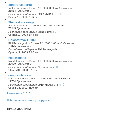
congratulations!
walter bruegma
»
Пт сен 13, 2002 8:30 am
5
Ответы
21514
Просмотры
Последнее сообщение
бМЕЛУБОДТ вТБЧП
Вс ноя 16, 2003 7:56 pm
The first message
abravo
»
Чт ноя 16, 2000 12:57 am
17
Ответы
70245
Просмотры
Последнее сообщение
Michael Bravo
Ср ноя 12, 2003 1:44 am
Beloostrova 1918-19
Phil Penningroth
»
Ср ноя 12, 2003 1:03 am
0
Ответы
16875
Просмотры
Последнее сообщение
Phil Penningroth
Ср ноя 12, 2003 1:03 am
nice website
Ivar Johansson
»
Вт сен 30, 2003 6:06 am
4
Ответы
20699
Просмотры
Последнее сообщение
Alexandr Bravo
Сб ноя 01, 2003 8:11 pm
congratulations
Maria Markoul
»
Пт янв 11, 2002 8:02 am
2
Ответы
17704
Просмотры
Последнее сообщение
бМЕЛУБОДТ вТБЧП
Ср янв 16, 2002 5:00 am
Новая тема
Вернуться к списку форумов
ПРАВА ДОСТУПА