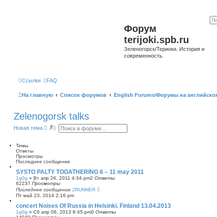
Форум
terijoki.spb.ru
Зеленогорск/Териоки. История и
современность.
Ссылки
FAQ
На главную
Список форумов
English Forums/Форумы на английско
Zelenogorsk talks
П
Р
Новая тема
о
а
и
с
с
ш
Темы
к
и
Ответы
р
Просмотры
е
Последнее сообщение
н
SYSTO PALTY TOGATHERING 6 – 11 may 2011
н
1g0g
»
Вт апр 26, 2011 4:34 pm
2
Ответы
ы
62237
Просмотры
й
Последнее сообщение
2RUNNER
п
Пт май 23, 2014 2:16 pm
о
и
concert Noises Of Russia in Helsinki. Finland 13.04.2013
с
1g0g
»
Сб апр 06, 2013 8:45 pm
0
Ответы
к