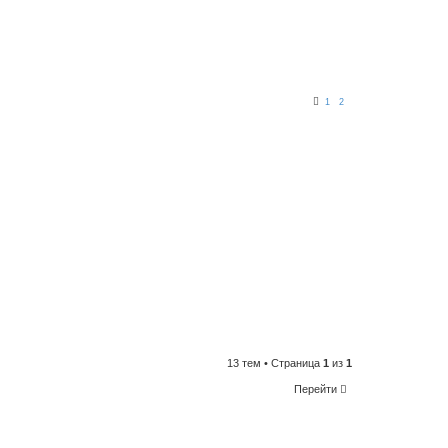
1
2
13 тем • Страница
1
из
1
Перейти