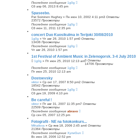
Последнее сообщение
1g0g
Сб апр 06, 2013 8:45 pm
Spaseebo.
Pat Soininen Hughey
»
Пн июн 10, 2002 4:11 pm
3
Ответы
23572
Просмотры
Последнее сообщение
1g0g
Сб июн 11, 2011 12:35 pm
concert Duo Kuosikulma in Terijoki 30/08/2010
1g0g
»
Чт авг 26, 2010 1:57 pm
0
Ответы
13436
Просмотры
Последнее сообщение
1g0g
Чт авг 26, 2010 1:57 pm
1st Festival of Ambient Music in Zelenogorsk. 3-4 July 2010
0
Ответы
1g0g
»
Пт июн 25, 2010 12:13 am
14706
Просмотры
Последнее сообщение
1g0g
Пт июн 25, 2010 12:13 am
Dostoevsky
viktor
»
Ср окт 17, 2007 8:50 pm
2
Ответы
18542
Просмотры
Последнее сообщение
1g0g
Сб дек 19, 2009 4:10 pm
Be careful !
viktor
»
Пт авг 31, 2007 11:35 pm
7
Ответы
22509
Просмотры
Последнее сообщение
abravo
Ср сен 05, 2007 12:25 pm
Fotografii - NE na fotokonkurs...
Mihailova
»
Ср янв 18, 2006 2:45 am
4
Ответы
21364
Просмотры
Последнее сообщение
ХулиGun
Вс июн 18, 2006 12:52 pm