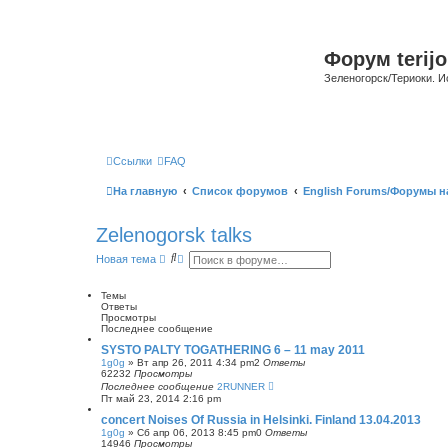
Форум terijo
Зеленогорск/Териоки. И
Ссылки
FAQ
На главную
Список форумов
English Forums/Форумы н
Zelenogorsk talks
П
Р
Новая тема
о
а
и
с
с
ш
Темы
к
и
Ответы
р
Просмотры
е
Последнее сообщение
н
SYSTO PALTY TOGATHERING 6 – 11 may 2011
н
1g0g
»
Вт апр 26, 2011 4:34 pm
2
Ответы
ы
62232
Просмотры
й
Последнее сообщение
2RUNNER
п
Пт май 23, 2014 2:16 pm
о
и
concert Noises Of Russia in Helsinki. Finland 13.04.2013
с
1g0g
»
Сб апр 06, 2013 8:45 pm
0
Ответы
к
14946
Просмотры