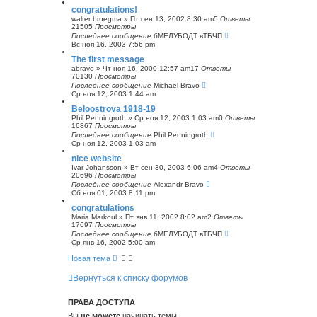
congratulations!
walter bruegma
»
Пт сен 13, 2002 8:30 am
5
Ответы
21505
Просмотры
Последнее сообщение
бМЕЛУБОДТ вТБЧП
Вс ноя 16, 2003 7:56 pm
The first message
abravo
»
Чт ноя 16, 2000 12:57 am
17
Ответы
70130
Просмотры
Последнее сообщение
Michael Bravo
Ср ноя 12, 2003 1:44 am
Beloostrova 1918-19
Phil Penningroth
»
Ср ноя 12, 2003 1:03 am
0
Ответы
16867
Просмотры
Последнее сообщение
Phil Penningroth
Ср ноя 12, 2003 1:03 am
nice website
Ivar Johansson
»
Вт сен 30, 2003 6:06 am
4
Ответы
20696
Просмотры
Последнее сообщение
Alexandr Bravo
Сб ноя 01, 2003 8:11 pm
congratulations
Maria Markoul
»
Пт янв 11, 2002 8:02 am
2
Ответы
17697
Просмотры
Последнее сообщение
бМЕЛУБОДТ вТБЧП
Ср янв 16, 2002 5:00 am
Новая тема
Вернуться к списку форумов
ПРАВА ДОСТУПА
Вы
не можете
начинать темы