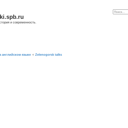
ki.spb.ru
стория и современность.
а английском языке
Zelenogorsk talks